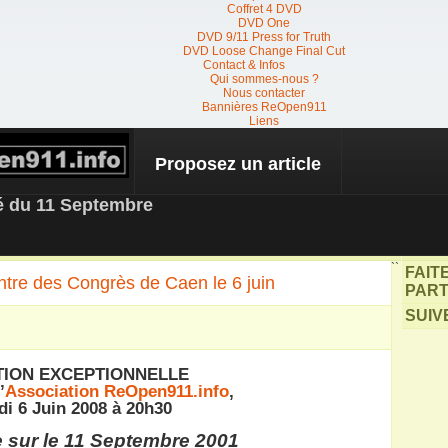
Coffret 4 DVD
DVD One
DVD 9/11 Press for Truth
DVD Loose Change Final Cut
Contact & Infos
Qui sommes-nous ?
Nous contacter
Bannières ReOpen911
Liens
Proposez un article
 NEWS
té du 11 Septembre
``
FAIT
ntre des Congrès de Caen le 6 juin
PART
SUIV
ION EXCEPTIONNELLE
’
Association ReOpen911.info
,
di 6 Juin 2008 à 20h30
e sur le 11 Septembre 2001