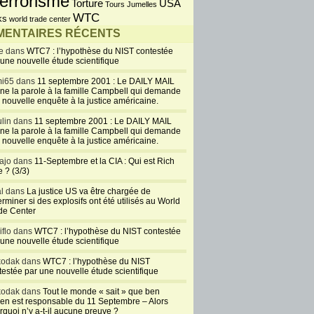
errorisme
USA
Torture
Tours Jumelles
WTC
ks
world trade center
ENTAIRES RÉCENTS
e dans
WTC7 : l’hypothèse du NIST contestée
 une nouvelle étude scientifique
i65 dans
11 septembre 2001 : Le DAILY MAIL
ne la parole à la famille Campbell qui demande
 nouvelle enquête à la justice américaine.
lin dans
11 septembre 2001 : Le DAILY MAIL
ne la parole à la famille Campbell qui demande
 nouvelle enquête à la justice américaine.
ajo dans
11-Septembre et la CIA : Qui est Rich
 ? (3/3)
al dans
La justice US va être chargée de
rminer si des explosifs ont été utilisés au World
de Center
iflo dans
WTC7 : l’hypothèse du NIST contestée
 une nouvelle étude scientifique
kodak dans
WTC7 : l’hypothèse du NIST
testée par une nouvelle étude scientifique
kodak dans
Tout le monde « sait » que ben
en est responsable du 11 Septembre – Alors
rquoi n’y a-t-il aucune preuve ?