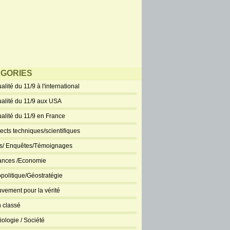
GORIES
alité du 11/9 à l'international
ualité du 11/9 aux USA
ualité du 11/9 en France
ects techniques/scientifiques
ts/ Enquêtes/Témoignages
ances /Economie
politique/Géostratégie
vement pour la vérité
 classé
iologie / Société