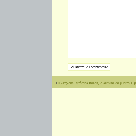
«
« Citoyens, arrêtons Bolton, le criminel de guerre »,