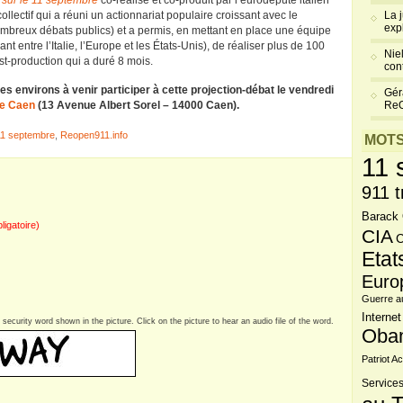
sur le 11 septembre
co-réalisé et co-produit par l’eurodéputé italien
l collectif qui a réuni un actionnariat populaire croissant avec le
La 
exp
nombreux débats publics) et a permis, en mettant en place une équipe
t entre l’Italie, l’Europe et les États-Unis), de réaliser plus de 100
Niel
st-production qui a duré 8 mois.
cont
es environs à venir participer à cette projection-débat le vendredi
Gér
de Caen
(13 Avenue Albert Sorel – 14000 Caen).
Re
11 septembre
,
Reopen911.info
MOTS
11 
911 t
Barack
bligatoire)
CIA
C
Etat
Euro
Guerre a
Internet
security word shown in the picture. Click on the picture to hear an audio file of the word.
Oba
Patriot Ac
Services