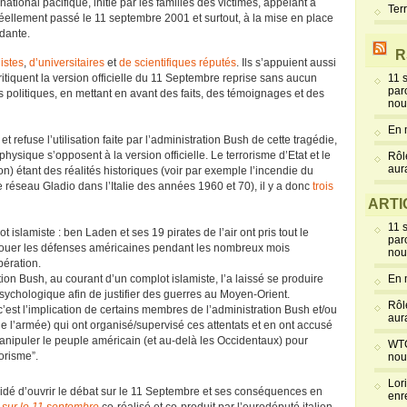
tional pacifique, initié par les familles des victimes, appelant à
Ter
 réellement passé le 11 septembre 2001 et surtout, à la mise en place
dante.
R
istes
,
d’universitaires
et
de scientifiques réputés
. Ils s’appuient aussi
critiquent la version officielle du 11 Septembre reprise sans aucun
11 
par
politiques, en mettant en avant des faits, des témoignages et des
nou
En 
efuse l’utilisation faite par l’administration Bush de cette tragédie,
physique s’opposent à la version officielle. Le terrorisme d’Etat et le
Rôl
aur
ion) étant des réalités historiques (voir par exemple l’incendie du
 réseau Gladio dans l’Italie des années 1960 et 70), il y a donc
trois
ARTI
11 
t islamiste : ben Laden et ses 19 pirates de l’air ont pris tout le
par
éjouer les défenses américaines pendant les nombreux mois
nou
pération.
ation Bush, au courant d’un complot islamiste, l’a laissé se produire
En 
 psychologique afin de justifier des guerres au Moyen-Orient.
Rôl
’est l’implication de certains membres de l’administration Bush et/ou
aur
e l’armée) qui ont organisé/supervisé ces attentats et en ont accusé
anipuler le peuple américain (et au-delà les Occidentaux) pour
WTC
rorisme”.
nou
Lor
idé d’ouvrir le débat sur le 11 Septembre et ses conséquences en
enr