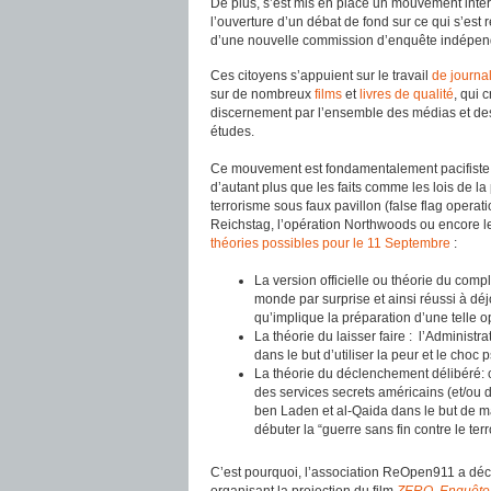
De plus, s’est mis en place un mouvement interna
l’ouverture d’un débat de fond sur ce qui s’est
d’une nouvelle commission d’enquête indépen
Ces citoyens s’appuient sur le travail
de journal
sur de nombreux
films
et
livres de qualité
, qui 
discernement par l’ensemble des médias et des 
études.
Ce mouvement est fondamentalement pacifiste et r
d’autant plus que les faits comme les lois de la 
terrorisme sous faux pavillon (false flag operat
Reichstag, l’opération Northwoods ou encore le
théories possibles pour le 11 Septembre
:
La version officielle ou théorie du complo
monde par surprise et ainsi réussi à d
qu’implique la préparation d’une telle o
La théorie du laisser faire : l’Administr
dans le but d’utiliser la peur et le choc
La théorie du déclenchement délibéré: c
des services secrets américains (et/ou d
ben Laden et al-Qaida dans le but de m
débuter la “guerre sans fin contre le ter
C’est pourquoi, l’association ReOpen911 a déc