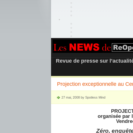
REOPEN911 –
Revue de presse sur l’actuali
Projection exceptionnelle au Ce
27 mai, 2008 by Spotless Mind
PROJECT
organisée par l
Vendre
Zéro, enquêt