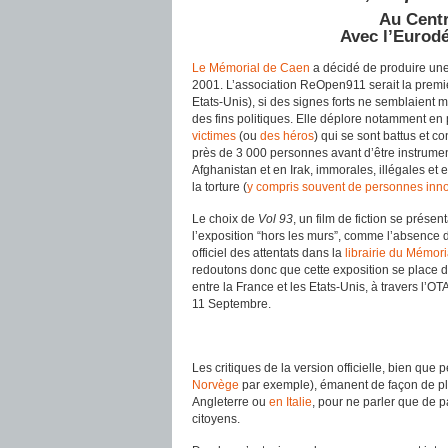
Au Cent
Avec l’Eurodé
Le Mémorial de Caen
a décidé de produire une
2001. L’association ReOpen911 serait la première
Etats-Unis), si des signes forts ne semblaient 
des fins politiques. Elle déplore notamment en 
victimes
(ou
des héros
) qui se sont battus et co
près de 3 000 personnes avant d’être instrument
Afghanistan et en Irak, immorales, illégales et
la torture (
y compris souvent de personnes inn
Le choix de
Vol 93
, un film de fiction se prés
l’exposition “hors les murs”, comme l’absence d
officiel des attentats dans la
librairie du Mémori
redoutons donc que cette exposition se place d
entre la France et les Etats-Unis, à travers l’OT
11 Septembre.
Les critiques de la version officielle, bien que
Norvège
par exemple), émanent de façon de pl
Angleterre ou
en Italie
, pour ne parler que de p
citoyens.