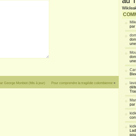
au T
Wikilea
COMM
Mik
par
dom
don
une
Mou
don
une
Car
Blee
lav
 par George Monbiot (Mis à jour)
Pour comprendre la tragédie colombienne
»
déte
Tra
Mar
par
kid
con
kid
Lad
pou