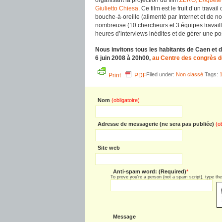
organisant la projection du film
ZERO, Enquête 
Giulietto Chiesa
. Ce film est le fruit d’un travai
bouche-à-oreille (alimenté par Internet et de 
nombreuse (10 chercheurs et 3 équipes travaillan
heures d’interviews inédites et de gérer une po
Nous invitons tous les habitants de Caen et d
6 juin 2008 à 20h00,
au Centre des congrès 
Filed under:
Non classé
Tags:
Print
PDF
Nom
(obligatoire)
Adresse de messagerie (ne sera pas publiée)
(o
Site web
Anti-spam word: (Required)
*
To prove you're a person (not a spam script), type the 
Message