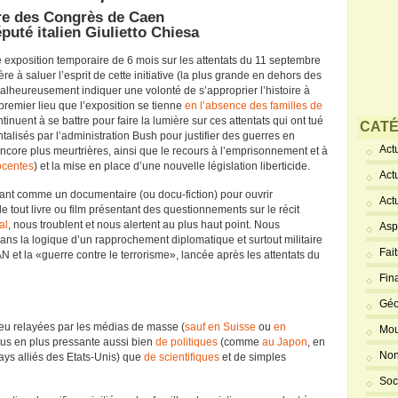
re des Congrès de Caen
puté italien Giulietto Chiesa
 exposition temporaire de 6 mois sur les attentats du 11 septembre
 à saluer l’esprit de cette initiative (la plus grande en dehors des
malheureusement indiquer une volonté de s’approprier l’histoire à
premier lieu que l’exposition se tienne
en l’absence des familles de
ntinuent à se battre pour faire la lumière sur ces attentats qui ont tué
CATÉ
alisés par l’administration Bush pour justifier des guerres en
Actu
 encore plus meurtrières, ainsi que le recours à l’emprisonnement et à
ocentes
) et la mise en place d’une nouvelle législation liberticide.
Act
entant comme un documentaire (ou docu-fiction) pour ouvrir
Act
e tout livre ou film présentant des questionnements sur le récit
al
, nous troublent et nous alertent au plus haut point. Nous
Asp
ans la logique d’un rapprochement diplomatique et surtout militaire
Fai
AN et la «guerre contre le terrorisme», lancée après les attentats du
Fin
Géo
 peu relayées par les médias de masse (
sauf en Suisse
ou
en
Mou
us en plus pressante aussi bien
de politiques
(comme
au Japon
, en
Non
ays alliés des Etats-Unis) que
de scientifiques
et de simples
Soc