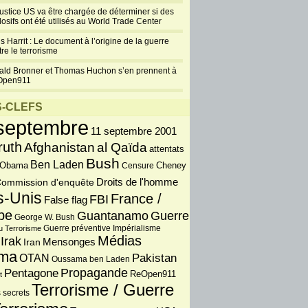
justice US va être chargée de déterminer si des
losifs ont été utilisés au World Trade Center
s Harrit : Le document à l’origine de la guerre
re le terrorisme
ald Bronner et Thomas Huchon s’en prennent à
Open911
-CLEFS
septembre
11 septembre 2001
ruth
Afghanistan
al Qaïda
attentats
Bush
Ben Laden
 Obama
Censure
Cheney
Droits de l'homme
ommission d'enquête
s-Unis
France /
FBI
False flag
pe
Guantanamo
Guerre
George W. Bush
Guerre préventive
u Terrorisme
Impérialisme
Médias
Irak
Iran
Mensonges
ma
OTAN
Pakistan
Oussama ben Laden
Propagande
Pentagone
ReOpen911
t
Terrorisme / Guerre
 secrets