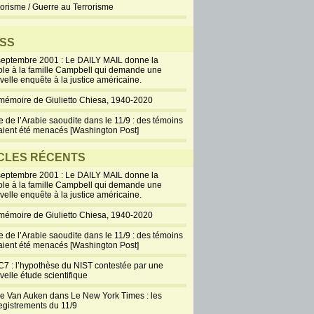
rorisme / Guerre au Terrorisme
SS
septembre 2001 : Le DAILY MAIL donne la
ole à la famille Campbell qui demande une
velle enquête à la justice américaine.
mémoire de Giulietto Chiesa, 1940-2020
e de l’Arabie saoudite dans le 11/9 : des témoins
aient été menacés [Washington Post]
CLES RÉCENTS
septembre 2001 : Le DAILY MAIL donne la
ole à la famille Campbell qui demande une
velle enquête à la justice américaine.
mémoire de Giulietto Chiesa, 1940-2020
e de l’Arabie saoudite dans le 11/9 : des témoins
aient été menacés [Washington Post]
7 : l’hypothèse du NIST contestée par une
velle étude scientifique
ie Van Auken dans Le New York Times : les
egistrements du 11/9