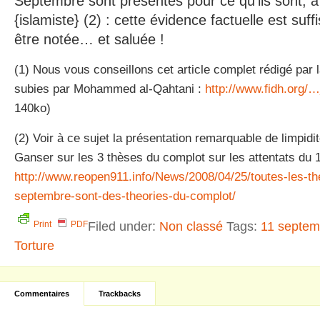
Septembre sont présentés pour ce qu’ils sont, à
{islamiste} (2) : cette évidence factuelle est su
être notée… et saluée !
(1) Nous vous conseillons cet article complet rédigé par 
subies par Mohammed al-Qahtani :
http://www.fidh.org
140ko)
(2) Voir à ce sujet la présentation remarquable de limpidit
Ganser sur les 3 thèses du complot sur les attentats du 
http://www.reopen911.info/News/2008/04/25/toutes-les-the
septembre-sont-des-theories-du-complot/
Filed under:
Non classé
Tags:
11 septem
Print
PDF
Torture
Commentaires
Trackbacks