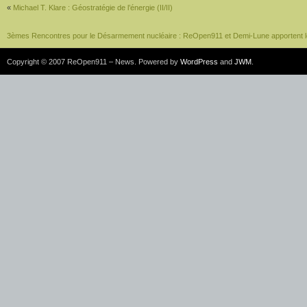
«
Michael T. Klare : Géostratégie de l’énergie (II/II)
3èmes Rencontres pour le Désarmement nucléaire : ReOpen911 et Demi-Lune apportent l
Copyright © 2007 ReOpen911 – News. Powered by
WordPress
and
JWM
.