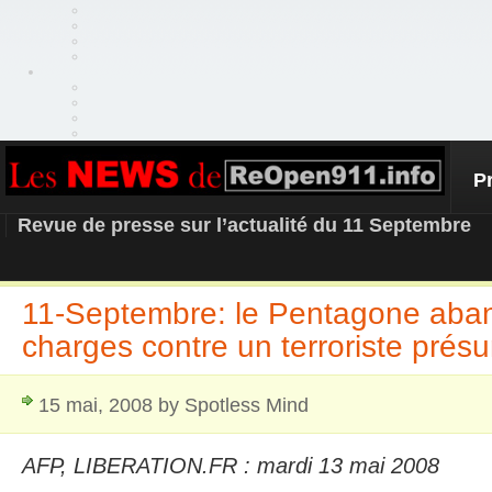
P
REOPEN911 – NEWS
Revue de presse sur l’actualité du 11 Septembre
11-Septembre: le Pentagone aba
charges contre un terroriste prés
15 mai, 2008 by Spotless Mind
AFP, LIBERATION.FR : mardi 13 mai 2008