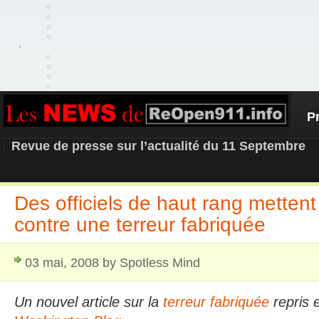
P
REOPEN911 – NEWS
Revue de presse sur l’actualité du 11 Septembre
Des officiels de haut rang metten
contre une terreur fabriquée
03 mai, 2008 by Spotless Mind
Un nouvel article sur la
terreur fabriquée
repris e