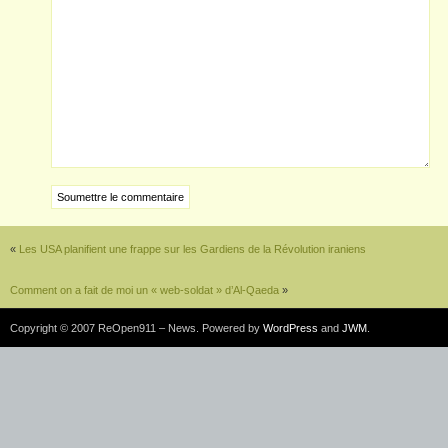
«
Les USA planifient une frappe sur les Gardiens de la Révolution iraniens
Comment on a fait de moi un « web-soldat » d’Al-Qaeda
»
Copyright © 2007 ReOpen911 – News. Powered by
WordPress
and
JWM
.