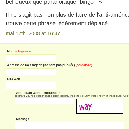
belliqueux que paranoïaque, bingo ! »
Il ne s’agit pas non plus de faire de l’anti-améri
trouve cette phrase légèrement déplacé.
mai 12th, 2008 at 16:47
Nom
(obligatoire)
Adresse de messagerie (ne sera pas publiée)
(obligatoire)
Site web
Anti-spam word: (Required)
*
To prove you're a person (not a spam script), type the security word shown in the picture. Click 
Message