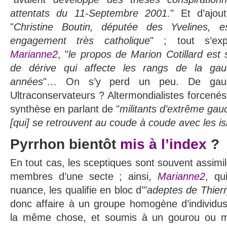
attentats du 11-Septembre 2001.
" Et d’ajou
"
Christine Boutin, députée des Yvelines, 
engagement très
catholique
" ; tout s’ex
Marianne2
, "
le propos de Marion Cotillard est s
de dérive qui affecte les rangs de la ga
années
"… On s’y perd un peu. De gau
Ultraconservateurs ? Altermondialistes forcené
synthèse en parlant de "
militants d’extrême gau
[qui] se retrouvent au coude à coude avec les is
Pyrrhon bientôt
mis à l’index
?
En tout cas, les sceptiques sont souvent assimi
membres d’une secte ; ainsi,
Marianne2
, qu
nuance, les qualifie en bloc d’"
adeptes de Thier
donc affaire à un groupe homogène d’individu
la même chose, et soumis à un gourou ou m