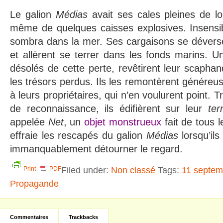
Le galion
Médias
avait ses cales pleines de lo
même de quelques caisses explosives. Insensible
sombra dans la mer. Ses cargaisons se déversè
et allèrent se terrer dans les fonds marins. U
désolés de cette perte, revêtirent leur scaphan
les trésors perdus. Ils les remontèrent généreu
à leurs propriétaires, qui n’en voulurent point.
de reconnaissance, ils édifièrent sur leur
ter
appelée
Net
, un
objet monstrueux
fait de tous l
effraie les rescapés du galion
Médias
lorsqu’ils 
immanquablement détourner le regard.
Filed under:
Non classé
Tags:
11 septem
Print
PDF
Propagande
Commentaires
Trackbacks