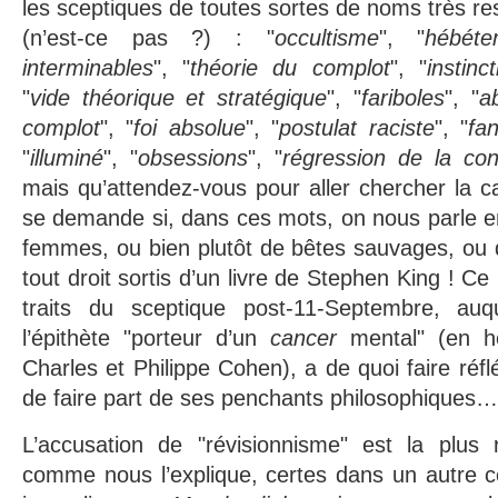
les sceptiques de toutes sortes de noms très r
(n’est-ce pas ?) : "
occultisme
", "
hébéte
interminables
", "
théorie du complot
", "
instinc
"
vide théorique et stratégique
", "
fariboles
", "
a
complot
", "
foi absolue
", "
postulat raciste
", "
fa
"
illuminé
", "
obsessions
", "
régression de la
con
mais qu’attendez-vous pour aller chercher la 
se demande si, dans ces mots, on nous parle 
femmes, ou bien plutôt de bêtes sauvages, ou
tout droit sortis d’un livre de Stephen King ! Ce
traits du sceptique post-11-Septembre, auq
l’épithète "porteur d’un
cancer
mental" (en h
Charles et Philippe Cohen), a de quoi faire réfl
de faire part de ses penchants philosophiques…
L’accusation de "révisionnisme" est la plus r
comme nous l’explique, certes dans un autre c