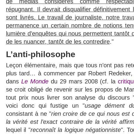
de médias considérés comme respectabl
répugnant. Il devrait disqualifier définitivement
sont livrés. Le travail de journaliste, notre trav
permanence un certain nombre de notions ten
lumière d’enquêtes qui nous permettent tantôt d
de les nuancer, tantôt de les contredire
."
L’anti-philosophe
Leçon élémentaire, mais que tous n’ont pas re
plus tard… à commencer par Robert Redeker, 
dans
Le Monde
du 29 mars 2008 (cf. la
critiq
se croit obligé de revenir sur les propos de Mari
tout prix nous livrer son analyse du discours "
voici donc qui fustige un "
usage dément du
consistant à ne "
rien croire de ce qui nous est d
la vérité est l’exact contraire de la vérité affi
lequel il "
reconnaît la logique négationniste
". T