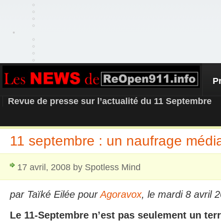
P
REOPEN911 – NEWS
Revue de presse sur l’actualité du 11 Septembre
11 septembre : un naufrage médi
17 avril, 2008 by Spotless Mind
par Taïké Eilée pour
Agoravox
, le mardi 8 avril 
Le 11-Septembre n’est pas seulement un terri