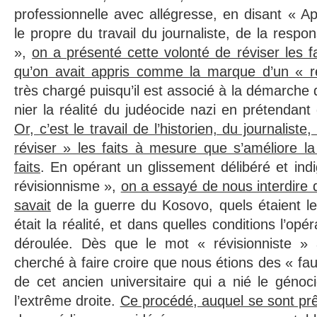
professionnelle avec allégresse, en disant « Ap
le propre du travail du journaliste, de la responsa
»,
on a présenté cette volonté de réviser les f
qu’on avait appris comme la marque d’un « r
très chargé puisqu’il est associé à la démarche
nier la réalité du judéocide nazi en prétendant q
Or, c’est le travail de l’historien, du journaliste,
réviser » les faits à mesure que s’améliore l
faits
. En opérant un glissement délibéré et ind
révisionnisme »,
on a essayé de nous interdire 
savait
de la guerre du Kosovo, quels étaient les
était la réalité, et dans quelles conditions l’opér
déroulée. Dès que le mot « révisionniste »
cherché à faire croire que nous étions des « fa
de cet ancien universitaire qui a nié le géno
l’extrême droite.
Ce procédé, auquel se sont pr