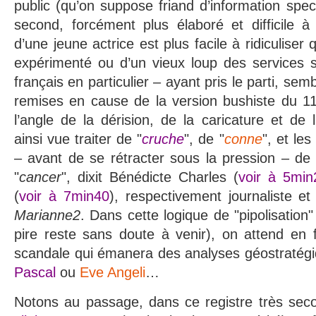
public (qu’on suppose friand d’information spect
second, forcément plus élaboré et difficile à s
d’une jeune actrice est plus facile à ridiculiser q
expérimenté ou d’un vieux loup des services s
français en particulier – ayant pris le parti, sembl
remises en cause de la version bushiste du 
l’angle de la dérision, de la caricature et de l’
ainsi vue traiter de "
cruche
", de "
conne
", et les
– avant de se rétracter sous la pression – de 
"
cancer
", dixit Bénédicte Charles (
voir à 5min
(
voir à 7min40
), respectivement journaliste e
Marianne2
. Dans cette logique de "pipolisation"
pire reste sans doute à venir), on attend en 
scandale qui émanera des analyses géostratég
Pascal
ou
Eve Angeli
…
Notons au passage, dans ce registre très seco