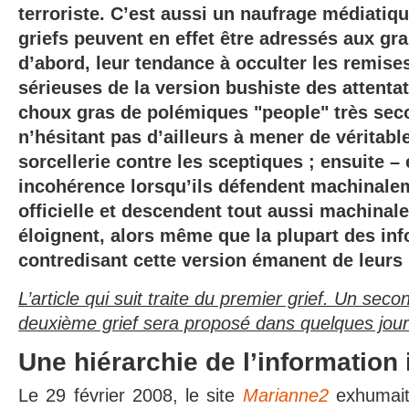
terroriste. C’est aussi un naufrage médiatiq
griefs peuvent en effet être adressés aux gr
d’abord, leur tendance à occulter les remise
sérieuses de la version bushiste des attentat
choux gras de polémiques "people" très sec
n’hésitant pas d’ailleurs à mener de véritabl
sorcellerie contre les sceptiques ; ensuite – e
incohérence lorsqu’ils défendent machinalem
officielle et descendent tout aussi machinal
éloignent, alors même que la plupart des in
contredisant cette version émanent de leurs
L’article qui suit traite du premier grief. Un secon
deuxième grief sera proposé dans quelques jour
Une hiérarchie de l’information
Le 29 février 2008, le site
Marianne2
exhumai