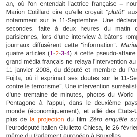
an, où l’on entendait l’actrice française – no
Marion Cotillard dire qu’elle croyait "
plutôt
" au
notamment sur le 11-Septembre. Une déclarat
secondes, faite à deux heures du matin 
parisiennes, lors d’une interview à bâtons ro
journaux diffusèrent cette "information".
Maria
quatre articles (
1
-
2
-
3
-
4
) à cette pseudo-affair
grand média français ne relaya l’intervention au
11 janvier 2008, du député et membre du Par
Fujita, où il exprimait ses doutes sur le 11-S
contre le terrorisme". Une intervention surréalist
d’une trentaine de minutes, photos du World
Pentagone à l’appui, dans le deuxième pays
monde (économiquement), et allié des États-
plus de
la projection
du film
Zéro enquête su
l’eurodéputé italien Giulietto Chiesa, le 26 févri
même du Parlement européen à Bruxelles.