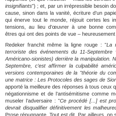
insignifiants
")
; et, par un irrépressible besoin d
cause, sinon dans la vanité, écriture d’un papie
qui énerve tout le monde, réjouit certes les i
tensions, au lieu d’œuvrer à une bonne com
êtres qui ont des points de vue – heureusement !
Redeker franchit même la ligne rouge : "
La 
terroriste des événements du 11-Septembre vo
Américano-sionistes) derrière la manipulation. 
Septembre, c’est affirmer la culpabilité améric
versions contemporaines de la "théorie du com
une matrice : Les Protocoles des sages de Sio
apporté la meilleure des réponses à tous ceux q
négationnisme et de l’antisémitisme comme mo
museler l’adversaire : "
Ce procédé [...] est pr
devrait disqualifier définitivement les malheureu
Prose répugnante. Tout est dit. Par ailleurs, on 