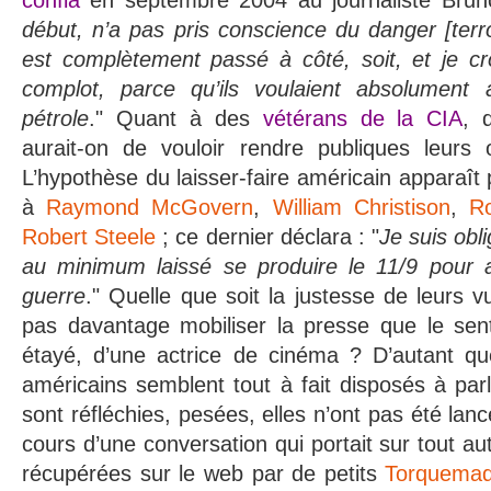
début, n’a pas pris conscience du danger [terror
est complètement passé à côté, soit, et je cr
complot, parce qu’ils voulaient absolument 
pétrole
." Quant à des
vétérans de la CIA
, 
aurait-on de vouloir rendre publiques leurs 
L’hypothèse du laisser-faire américain apparaît
à
Raymond McGovern
,
William Christison
,
R
Robert Steele
; ce dernier déclara
:
"
Je suis obl
au minimum laissé se produire le 11/9 pour a
guerre
.
" Quelle que soit la justesse de leurs v
pas davantage mobiliser la presse que le sen
étayé, d’une actrice de cinéma ? D’autant q
américains semblent tout à fait disposés à parl
sont réfléchies, pesées, elles n’ont pas été l
cours d’une conversation qui portait sur tout au
récupérées sur le web par de petits
Torquema