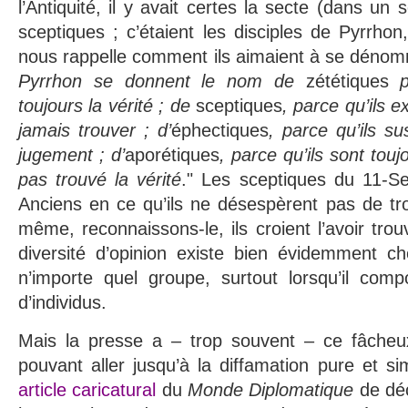
l’Antiquité, il y avait certes la secte (dans un 
sceptiques ; c’étaient les disciples de Pyrrho
nous rappelle comment ils aimaient à se dénom
Pyrrhon se donnent le nom de
zététiques
pa
toujours la vérité ; de
sceptiques
, parce qu’ils 
jamais trouver ; d’
éphectiques
, parce qu’ils s
jugement ; d’
aporétiques
, parce qu’ils sont touj
pas trouvé la vérité
." Les sceptiques du 11-Se
Anciens en ce qu’ils ne désespèrent pas de trou
même, reconnaissons-le, ils croient l’avoir tro
diversité d’opinion existe bien évidemment 
n’importe quel groupe, surtout lorsqu’il compo
d’individus.
Mais la presse a – trop souvent – ce fâcheux 
pouvant aller jusqu’à la diffamation pure et 
article caricatural
du
Monde Diplomatique
de dé