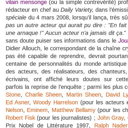
vilain mensonge
(ou la simple contrevérité) pro
rédacteur en chef au
Daily Variety,
dans l’émiss
spéciale
du 4 mars 2008, lorsqu’il lança, très sûr
pas un autre acteur qui aurait pu dire : "En fai
une arnaque !" Aucun acteur n’a jamais dit ça
."
sans doute puiser ses informations dans le
Jou
Didier Allouch, le correspondant de la chaîne c
pas été capable de reprendre, devrait pourtan
centaine de personnalités du monde artistique
des acteurs, des réalisateurs, des chanteurs,
écrivains, ont affiché leurs doutes sur cett
parfois la reprise de l’enquête ; parmi les plus 
Stone
,
Charlie Sheen
,
Martin Sheen
,
David L
Ed Asner
,
Woody Harrelson
(pour les acteurs e
Nelson
,
Eminem
,
Matthew Bellamy
(pour les c
Robert Fisk
(pour les journalistes) ;
John Gray
,
Prix Nobel de Littérature 1997,
Ralph Nader