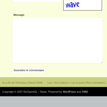
Message
«
La fin de l’Amérique (Naomi Wolf)
Les « 911 truthers » sur le point d’être criminalisé
Copyright © 2007 ReOpen911 – News. Powered by
WordPress
and
JWM
.