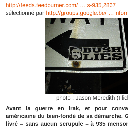
http://feeds.feedburner.com/ … s-935,2867
sélectionné par
http://groups.google.be/ … nfor
photo : Jason Meredith (Flic
Avant la guerre en Irak, et pour conva
américaine du bien-fondé de sa démarche, 
livré – sans aucun scrupule – à 935 menso