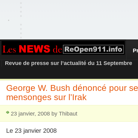
P
REOPEN911 – NEWS
Revue de presse sur l’actualité du 11 Septembre
George W. Bush dénoncé pour se
mensonges sur l’Irak
23 janvier, 2008 by Thibaut
Le 23 janvier 2008