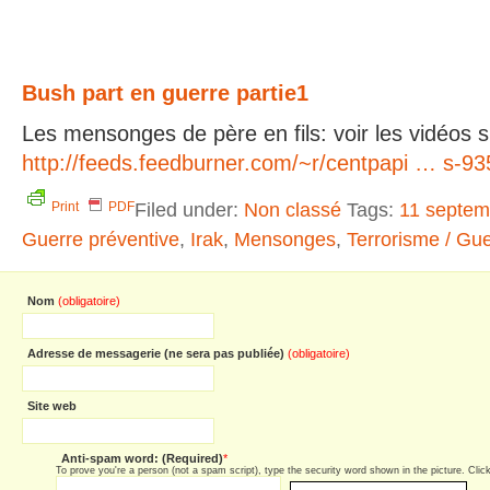
Bush part en guerre partie1
Les mensonges de père en fils: voir les vidéos sur
http://feeds.feedburner.com/~r/centpapi … s-9
Filed under:
Non classé
Tags:
11 septem
Print
PDF
Guerre préventive
,
Irak
,
Mensonges
,
Terrorisme / Gu
Nom
(obligatoire)
Adresse de messagerie (ne sera pas publiée)
(obligatoire)
Site web
Anti-spam word: (Required)
*
To prove you're a person (not a spam script), type the security word shown in the picture. Click 