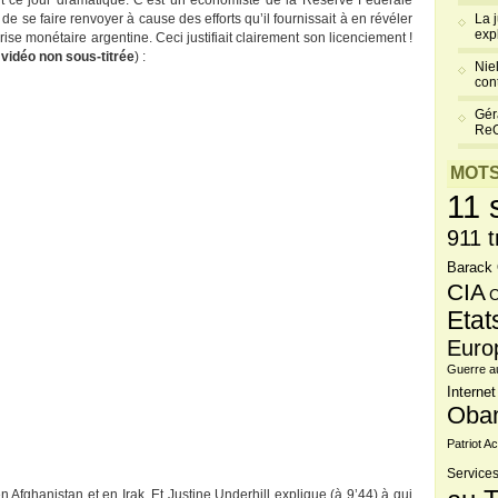
ant ce jour dramatique. C’est un économiste de la Réserve Fédérale
de se faire renvoyer à cause des efforts qu’il fournissait à en révéler
La 
exp
 crise monétaire argentine. Ceci justifiait clairement son licenciement !
 vidéo non sous-titrée
) :
Niel
cont
Gér
Re
MOTS
11 
911 t
Barack
CIA
C
Etat
Euro
Guerre a
Internet
Oba
Patriot Ac
Services
Afghanistan et en Irak. Et Justine Underhill explique (à 9’44) à qui