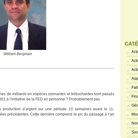
CATÉ
Actu
William Bergman
Act
Act
Asp
Fai
ines de milliards en espèces sonnantes et trébuchantes sont passés
Fin
01 à l’initiative de la FED en personne ? Probablement pas.
Géo
 la production d’argent sur une période 10 semaines avant le 11-
s précédentes. Cette dernière comprend le pic du passage à l’an
Mou
Non
Soc