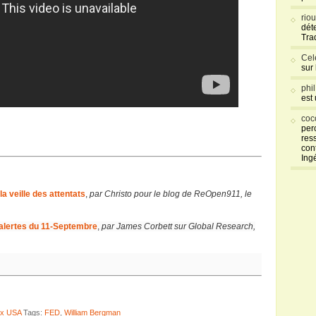
rio
déte
Tra
Cel
sur
phi
est
coc
per
res
con
Ing
la veille des attentats
,
par Christo pour le blog de ReOpen911, le
’alertes du 11-Septembre
,
par James Corbett sur Global Research,
aux USA
Tags:
FED
,
William Bergman