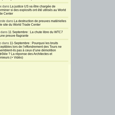
ux dans
La justice US va être chargée de
rminer si des explosifs ont été utilisés au World
de Center
este dans
La destruction de preuves matérielles
 le site du World Trade Center
l dans
11 Septembre : La chute libre du WTC7
 une preuve flagrante
o dans
11-Septembre : Pourquoi les bruits
ceptibles lors de l’effondrement des Tours ne
semblent-ils pas à ceux d’une démolition
trôlée ? La réponse des Architectes et
énieurs (+ Vidéo)