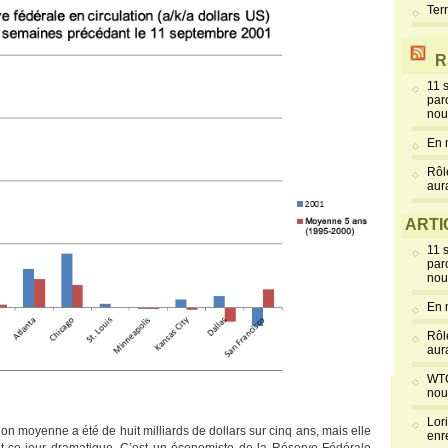
Ter
R
11 
par
nou
En 
Rôl
aur
ARTI
11 
par
nou
En 
Rôl
aur
WTC
nou
Lor
 moyenne a été de huit milliards de dollars sur cinq ans, mais elle
enr