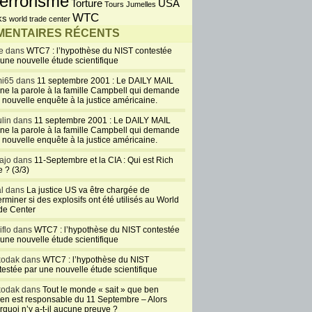
errorisme
USA
Torture
Tours Jumelles
WTC
ks
world trade center
ENTAIRES RÉCENTS
e dans
WTC7 : l’hypothèse du NIST contestée
 une nouvelle étude scientifique
i65 dans
11 septembre 2001 : Le DAILY MAIL
ne la parole à la famille Campbell qui demande
 nouvelle enquête à la justice américaine.
lin dans
11 septembre 2001 : Le DAILY MAIL
ne la parole à la famille Campbell qui demande
 nouvelle enquête à la justice américaine.
ajo dans
11-Septembre et la CIA : Qui est Rich
 ? (3/3)
al dans
La justice US va être chargée de
rminer si des explosifs ont été utilisés au World
de Center
iflo dans
WTC7 : l’hypothèse du NIST contestée
 une nouvelle étude scientifique
kodak dans
WTC7 : l’hypothèse du NIST
testée par une nouvelle étude scientifique
kodak dans
Tout le monde « sait » que ben
en est responsable du 11 Septembre – Alors
rquoi n’y a-t-il aucune preuve ?