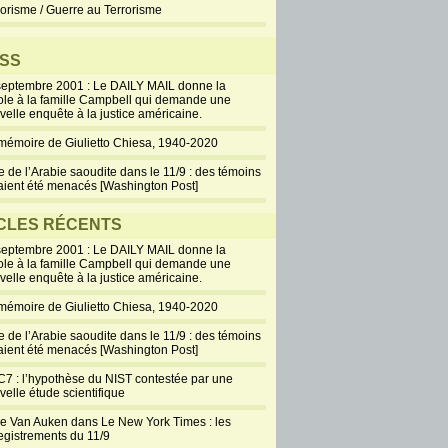
rorisme / Guerre au Terrorisme
SS
septembre 2001 : Le DAILY MAIL donne la
ole à la famille Campbell qui demande une
velle enquête à la justice américaine.
mémoire de Giulietto Chiesa, 1940-2020
e de l’Arabie saoudite dans le 11/9 : des témoins
aient été menacés [Washington Post]
CLES RÉCENTS
septembre 2001 : Le DAILY MAIL donne la
ole à la famille Campbell qui demande une
velle enquête à la justice américaine.
mémoire de Giulietto Chiesa, 1940-2020
e de l’Arabie saoudite dans le 11/9 : des témoins
aient été menacés [Washington Post]
7 : l’hypothèse du NIST contestée par une
velle étude scientifique
ie Van Auken dans Le New York Times : les
egistrements du 11/9