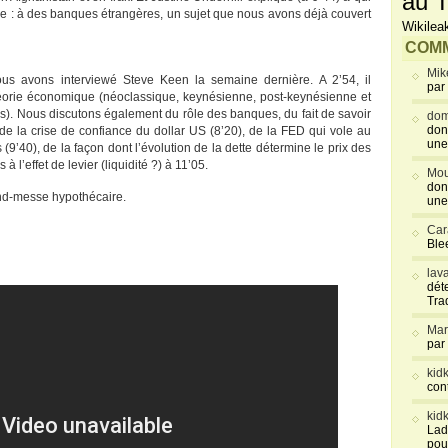
au T
nse : à des banques étrangères, un sujet que nous avons déjà couvert
Wikilea
COMM
Mik
ous avons interviewé Steve Keen la semaine dernière. A 2’54, il
par
théorie économique (néoclassique, keynésienne, post-keynésienne et
s). Nous discutons également du rôle des banques, du fait de savoir
dom
don
 de la crise de confiance du dollar US (8’20), de la FED qui vole au
une
(9’40), de la façon dont l’évolution de la dette détermine le prix des
à l’effet de levier (liquidité ?) à 11’05.
Mou
don
and-messe hypothécaire.
une
Car
Blee
lav
déte
Tra
Mar
par
kid
con
kid
Lad
pou