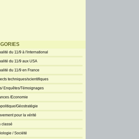
GORIES
alité du 11/9 à l'international
ualité du 11/9 aux USA
ualité du 11/9 en France
ects techniques/scientifiques
ts/ Enquêtes/Témoignages
ances /Economie
politique/Géostratégie
vement pour la vérité
 classé
iologie / Société