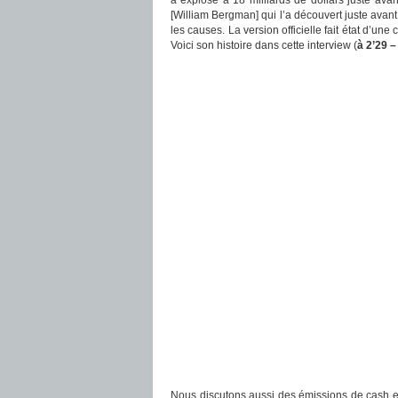
a explosé à 18 milliards de dollars juste av
[William Bergman] qui l’a découvert juste avant 
les causes. La version officielle fait état d’une
Voici son histoire dans cette interview (
à 2’29 –
Nous discutons aussi des émissions de cash en 