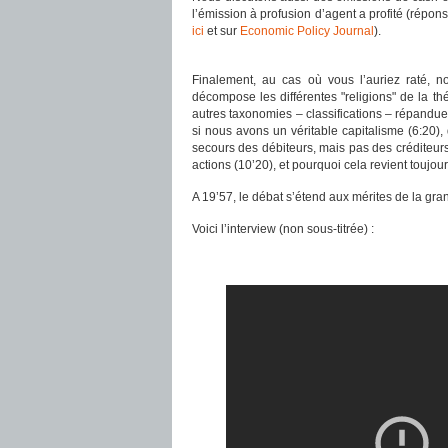
l’émission à profusion d’agent a profité (répo
ici
et sur
Economic Policy Journal
).
Finalement, au cas où vous l’auriez raté, n
décompose les différentes "religions" de la 
autres taxonomies – classifications – répandue
si nous avons un véritable capitalisme (6:20),
secours des débiteurs, mais pas des créditeurs 
actions (10’20), et pourquoi cela revient toujours 
A 19’57, le débat s’étend aux mérites de la gr
Voici l’interview (non sous-titrée) :