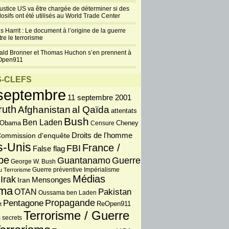
justice US va être chargée de déterminer si des
losifs ont été utilisés au World Trade Center
s Harrit : Le document à l’origine de la guerre
re le terrorisme
ald Bronner et Thomas Huchon s’en prennent à
Open911
-CLEFS
septembre
11 septembre 2001
ruth
Afghanistan
al Qaïda
attentats
Bush
Ben Laden
 Obama
Censure
Cheney
Droits de l'homme
ommission d'enquête
s-Unis
France /
FBI
False flag
pe
Guantanamo
Guerre
George W. Bush
Guerre préventive
u Terrorisme
Impérialisme
Médias
Irak
Iran
Mensonges
ma
OTAN
Pakistan
Oussama ben Laden
Propagande
Pentagone
ReOpen911
t
Terrorisme / Guerre
 secrets