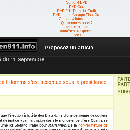
Coffret 4 DVD
DVD One
DVD 9/11 Press for Truth
DVD Loose Change Final Cut
Contact & Infos
Qui sommes-nous ?
Nous contacter
Bannières ReOpen911
Liens
Proposez un article
 NEWS
té du 11 Septembre
``
FAIT
 de l’Homme s’est accentué sous la présidence
PART
SUIV
ue l’élection à la tête des Etats-Unis d’une personne de couleur
 de justice avait fait naitre dans le monde entier, l’ère Obama se
sume ici Stefano Trano pour
Marianne2
. De la
non-fermeture de