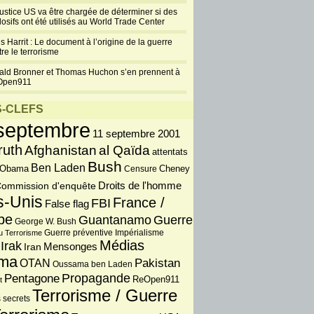
justice US va être chargée de déterminer si des
losifs ont été utilisés au World Trade Center
s Harrit : Le document à l’origine de la guerre
re le terrorisme
ald Bronner et Thomas Huchon s’en prennent à
Open911
-CLEFS
septembre
11 septembre 2001
ruth
Afghanistan
al Qaïda
attentats
Bush
Ben Laden
 Obama
Censure
Cheney
Droits de l'homme
ommission d'enquête
s-Unis
France /
FBI
False flag
pe
Guantanamo
Guerre
George W. Bush
Guerre préventive
u Terrorisme
Impérialisme
Médias
Irak
Iran
Mensonges
ma
OTAN
Pakistan
Oussama ben Laden
Propagande
Pentagone
ReOpen911
t
Terrorisme / Guerre
 secrets