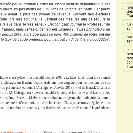
publiée par le
Brennan Center for Justice
vient de démontrer que ces
rio
es électeurs pas moins de 5 millions de votants, en particulier parmi
déte
 ceux ayant le plus bas niveau de revenus. Souvent des électeurs
Tra
te lors des scrutins. Ils justifient ces mesures afin de réduire le
 relève dans le très sérieux
Election Law Journal
le Professeur de
Cel
sur
de fraudes, mais celles-ci demeurent limitées (…) Les promoteurs de
 depuis 2000 alors que dans ce pays 400 millions de votes ont été
phi
 le taux de fraude prétendu pour usurpation d’identité à 0,000002%
".
est
.
coc
per
res
con
Ing
tique et essayiste. Il est installé depuis 2007 aux Etats-Unis, dont il a sillonné
r à Chicago, où il mène depuis trois ans une enquête pour les besoins de son
rtie prévue aux éditions L’Archipel en Janvier 2013). Fief de Barack Obama et
bre 2012, Chicago est souvent considérée comme la plus « américaine » des
e troisième. Porte du Midwest où se côtoient les géants de l’industrie, la bourse
les réputées d’économie ou d’architecture, Chicago se trouve également au
aux – et nombre de scrutins y ont déterminé l’issue des élections à la présidence