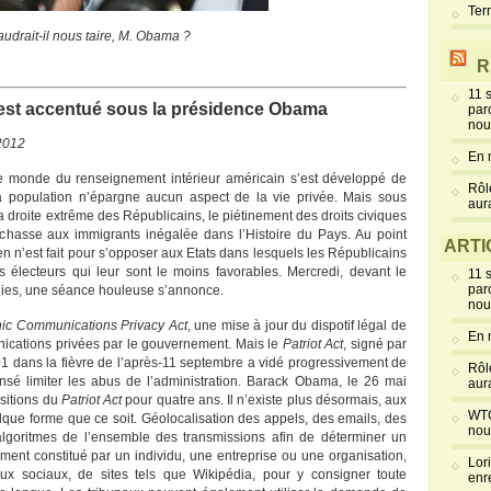
Ter
audrait-il nous taire, M. Obama ?
R
11 
’est accentué sous la présidence Obama
par
nou
 2012
En 
le monde du renseignement intérieur américain s’est développé de
Rôl
a population n’épargne aucun aspect de la vie privée. Mais sous
aur
a droite extrême des Républicains, le piétinement des droits civiques
 chasse aux immigrants inégalée dans l’Histoire du Pays. Au point
ARTI
ien n’est fait pour s’opposer aux Etats dans lesquels les Républicains
s électeurs qui leur sont le moins favorables. Mercredi, devant le
11 
par
nies, une séance houleuse s’annonce.
nou
nic Communications Privacy Act
, une mise à jour du dispotif légal de
En 
nications privées par le gouvernement. Mais le
Patriot Act
, signé par
1 dans la fièvre de l’après-11 septembre a vidé progressivement de
Rôl
sé limiter les abus de l’administration. Barack Obama, le 26 mai
aur
ositions du
Patriot Act
pour quatre ans. Il n’existe plus désormais, aux
WTC
que forme que ce soit. Géolocalisation des appels, des emails, des
nou
d’algoritmes de l’ensemble des transmissions afin de déterminer un
lement constitué par un individu, une entreprise ou une organisation,
Lor
ux sociaux, de sites tels que Wikipédia, pour y consigner toute
enr