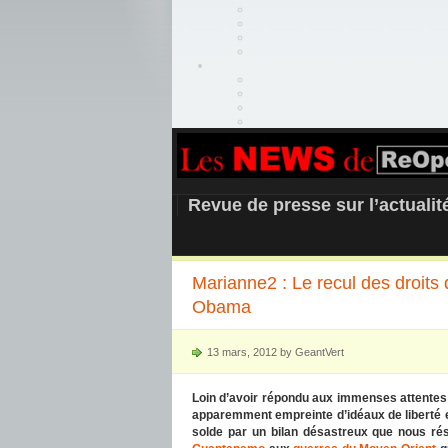
REOPEN911 –
Revue de presse sur l’actuali
Marianne2 : Le recul des droits
Obama
13 mars, 2012 by GeantVert
Loin d’avoir répondu aux immenses attentes q
apparemment empreinte d’idéaux de liberté et
solde par un bilan désastreux que nous ré