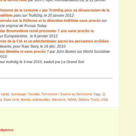
re la démocratie
par John Pilger, mondialisation.ca, le 22 janvier
homme de la semaine » par TruthDig pour sa dénonciation de la
ndéfinie
paru sur TruthDig, le 20 janvier 2012
versée sur la Défense et la détention indéfinie sans procès
sur
ticle original de Russia Today
ar Boumediene resté prisonnier 7 ans sans procès ni
r Europalestine, le 9 janvier 2012
lyste de la CIA et un whistleblower parmi les personnes arrêtées
dwards, pour Raw Story, le 16 déc. 2010
ion illimitée et sans procès ?
par John Burton sur World Socialiste
 2010
sur truthdig le 3 mai 2010, traduit par Le Grand Soir
vérité
,
Sociologie / Société
,
Terrorisme / Guerre au Terrorisme
Tags:
11
a
,
Etats-Unis
,
libertés individuelles
,
Marianne
,
NDAA
,
Stefano Trano
,
USA
bligatoire)