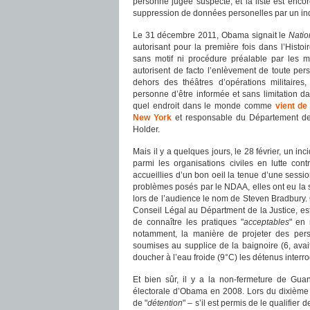
personne jugée suspecte, et la liste est enc
suppression de données personelles par un indiv
Le 31 décembre 2011, Obama signait le
Natio
autorisant pour la première fois dans l’Histoir
sans motif ni procédure préalable par les mil
autorisent de facto l’enlèvement de toute pers
dehors des théâtres d’opérations militaires, 
personne d’être informée et sans limitation d
quel endroit dans le monde comme
vient de
New York
et responsable du Département de 
Holder.
Mais il y a quelques jours, le 28 février, un i
parmi les organisations civiles en lutte cont
accueillies d’un bon oeil la tenue d’une sessi
problèmes posés par le NDAA, elles ont eu la s
lors de l’audience le nom de Steven Bradbury. O
Conseil Légal au Départment de la Justice, es
de connaître les pratiques "
acceptables
" en 
notamment, la manière de projeter des pers
soumises au supplice de la baignoire (6, ava
doucher à l’eau froide (9°C) les détenus interr
Et bien sûr, il y a la non-fermeture de Gu
électorale d’Obama en 2008. Lors du dixième 
de "
détention
" – s’il est permis de le qualifier 