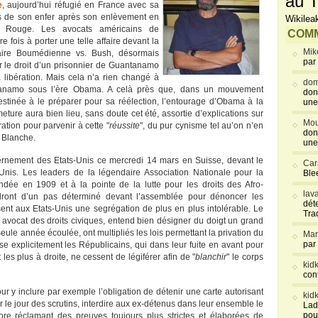
au T
e
, aujourd’hui réfugié en France avec sa
ans de son enfer après son enlèvement en
Wikilea
nt Rouge. Les avocats américains de
COMM
fois à porter une telle affaire devant la
Mik
aire Boumédienne vs. Bush, désormais
par
sur le droit d’un prisonnier de Guantanamo
 libération. Mais cela n’a rien changé à
dom
ntanamo sous l’ère Obama. A celà près que, dans un mouvement
don
estinée à le préparer pour sa réélection, l’entourage d’Obama à la
une
ture aura bien lieu, sans doute cet été, assortie d’explications sur
Mou
ration pour parvenir à cette "
réussite
", du pur cynisme tel au’on n’en
don
 Blanche.
une
ernement des Etats-Unis ce mercredi 14 mars en Suisse, devant le
Car
nis. Les leaders de la légendaire Association Nationale pour la
Blee
ée en 1909 et à la pointe de la lutte pour les droits des Afro-
lav
dront d’un pas déterminé devant l’assemblée pour dénoncer les
déte
issent aux Etats-Unis une segrégation de plus en plus intolérable. Le
Tra
 avocat des droits civiques, entend bien désigner du doigt un grand
eule année écoulée, ont multipliés les lois permettant la privation du
Mar
par
ise explicitement les Républicains, qui dans leur fuite en avant pour
les plus à droite, ne cessent de légiférer afin de "
blanchir
" le corps
kid
con
our y inclure par exemple l’obligation de détenir une carte autorisant
kid
er le jour des scrutins, interdire aux ex-détenus dans leur ensemble le
Lad
pou
ore réclamant des preuves toujours plus strictes et élaborées de