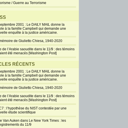
rorisme / Guerre au Terrorisme
SS
septembre 2001 : Le DAILY MAIL donne la
ole à la famille Campbell qui demande une
velle enquête à la justice américaine.
mémoire de Giulietto Chiesa, 1940-2020
e de l’Arabie saoudite dans le 11/9 : des témoins
aient été menacés [Washington Post]
CLES RÉCENTS
septembre 2001 : Le DAILY MAIL donne la
ole à la famille Campbell qui demande une
velle enquête à la justice américaine.
mémoire de Giulietto Chiesa, 1940-2020
e de l’Arabie saoudite dans le 11/9 : des témoins
aient été menacés [Washington Post]
7 : l’hypothèse du NIST contestée par une
velle étude scientifique
ie Van Auken dans Le New York Times : les
egistrements du 11/9