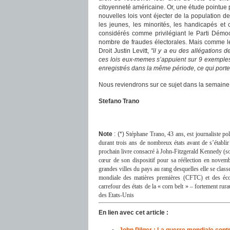
citoyenneté américaine. Or, une étude pointue 
nouvelles lois vont éjecter de la population d
les jeunes, les minorités, les handicapés et
considérés comme privilégiant le Parti Démocra
nombre de fraudes électorales. Mais comme le
Droit Justin Levitt,
"il y a eu des allégations 
ces lois eux-memes s’appuient sur 9 exemples
enregistrés dans la même période, ce qui porte
Nous reviendrons sur ce sujet dans la semaine
Stefano Trano
Note
: (*)
Stéphane Trano, 43 ans, est journaliste poli
durant trois ans de nombreux états avant de s’établi
prochain livre consacré à John-Fitzgerald Kennedy (so
cœur de son dispositif pour sa réélection en novem
grandes villes du pays au rang desquelles elle se class
mondiale des matières premières (CFTC) et des éco
carrefour des états de la « corn belt » – fortement rur
des Etats-Unis
En lien avec cet article :