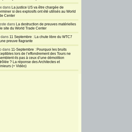
ux dans
La justice US va être chargée de
rminer si des explosifs ont été utilisés au World
de Center
este dans
La destruction de preuves matérielles
 le site du World Trade Center
l dans
11 Septembre : La chute libre du WTC7
 une preuve flagrante
o dans
11-Septembre : Pourquoi les bruits
ceptibles lors de l’effondrement des Tours ne
semblent-ils pas à ceux d’une démolition
trôlée ? La réponse des Architectes et
énieurs (+ Vidéo)