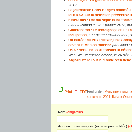
John Pilger : La guerre mondiale cont
2012
Le journaliste Chris Hedges nommé « 
loi NDAA sur la détention préventive i
Etats-Unis : Obama signe la loi contro
mondialisation.ca, le 2 janvier 2012, ar
Guantanamo : Le témoignage de Lakhd
inculpation
par Lakhdar Boumediene, su
Un lauréat du Prix Pulitzer, un ex-ana
devant la Maison Blanche
par David E
USA : Vers une loi autorisant la détent
Web Site, traduction emcee, le 26 déc.
Afghanistan: Tout le monde s’en fiche
Filed under:
Mouvement pour la 
Print
PDF
septembre 2001
,
Barack Obam
Nom
(obligatoire)
Adresse de messagerie (ne sera pas publiée)
(o