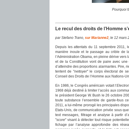
Pourquoi f
Le recul des droits de l’Homme s
par Stefano Trano,
sur Marianne2
, le 12 mars
Depuis les attentats du 11 septembre 2011, 
manière inouïe et le passage au crible de l
l’Administration Obama, en pleine dérive vers l
et de la Constitution vont de paire avec une
d’atteindre des proportions alarmantes. Pire, r
tentent de "
nettoyer
" le corps électoral de se
Conseil des Droits de l’Homme aux Nations-U
En 1986, le Congrès américain votait l’
Electro
1968 déjà destiné à limiter l’accès aux commu
le président George W. Bush le 26 octobre 200
toute substance l’ensemble de garde-fous cen
2011, a lui-même prorogé les principales disp
Etats-Unis, de communication privée sous quel
text messages, filtrage et analyse à partir 
"
score
" visant à détecter tout risque potentiel
fichage par l’analyse approfondie des résea