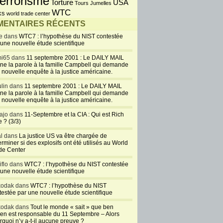
errorisme
USA
Torture
Tours Jumelles
WTC
ks
world trade center
ENTAIRES RÉCENTS
e dans
WTC7 : l’hypothèse du NIST contestée
 une nouvelle étude scientifique
i65 dans
11 septembre 2001 : Le DAILY MAIL
ne la parole à la famille Campbell qui demande
 nouvelle enquête à la justice américaine.
lin dans
11 septembre 2001 : Le DAILY MAIL
ne la parole à la famille Campbell qui demande
 nouvelle enquête à la justice américaine.
ajo dans
11-Septembre et la CIA : Qui est Rich
 ? (3/3)
al dans
La justice US va être chargée de
rminer si des explosifs ont été utilisés au World
de Center
iflo dans
WTC7 : l’hypothèse du NIST contestée
 une nouvelle étude scientifique
kodak dans
WTC7 : l’hypothèse du NIST
testée par une nouvelle étude scientifique
kodak dans
Tout le monde « sait » que ben
en est responsable du 11 Septembre – Alors
rquoi n’y a-t-il aucune preuve ?