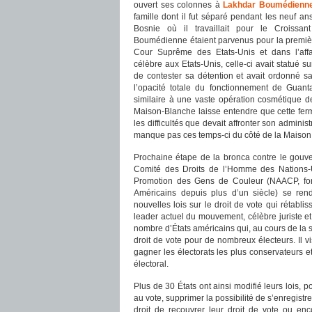
ouvert ses colonnes à
Lakhdar Boumédienn
famille dont il fut séparé pendant les neuf 
Bosnie où il travaillait pour le Croissa
Boumédienne étaient parvenus pour la première 
Cour Suprême des Etats-Unis et dans l’aff
célèbre aux Etats-Unis, celle-ci avait statué 
de contester sa détention et avait ordonné sa
l’opacité totale du fonctionnement de Gua
similaire à une vaste opération cosmétique d
Maison-Blanche laisse entendre que cette ferme
les difficultés que devait affronter son administ
manque pas ces temps-ci du côté de la Maison
Prochaine étape de la bronca contre le gouv
Comité des Droits de l’Homme des Nations-U
Promotion des Gens de Couleur (NAACP, fond
Américains depuis plus d’un siècle) se ren
nouvelles lois sur le droit de vote qui rétabl
leader actuel du mouvement, célèbre juriste et
nombre d’États américains qui, au cours de la s
droit de vote pour de nombreux électeurs. Il v
gagner les électorats les plus conservateurs et 
électoral.
Plus de 30 États ont ainsi modifié leurs lois, p
au vote, supprimer la possibilité de s’enregistr
droit de recouvrer leur droit de vote ou enc