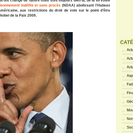
i ont changé de nature mais sont toujours bien là, de la loi votée
isonnement indéfini et sans procès
(NDAA) abolissant l’
Habeas
 américaine, aux restrictions du droit de vote sur le point d’être
 Nobel de la Paix 2009.
CATÉ
Actu
Act
Act
Asp
Fai
Fin
Géo
Mou
Non
Soc