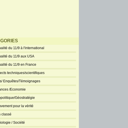
GORIES
alité du 11/9 à l'international
ualité du 11/9 aux USA
ualité du 11/9 en France
ects techniques/scientifiques
ts/ Enquêtes/Témoignages
ances /Economie
politique/Géostratégie
vement pour la vérité
 classé
iologie / Société