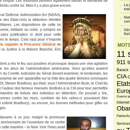
ore longue. Les tribunaux peuvent également utiliser la demande de
La 
idu contre lui. Mais il y a plus grave encore.
exp
nal Defense Authorization Act
(NDAA),
Niel
e des Etats-Unis la détention illimitée
cont
itaires. Les dispositions de cette loi
onne, militaire ou civile, y compris en
Gér
Re
sans justification ni droit pour cette
ans le temps. Cela vaut pour n’importe
 le rappeler le Procureur Général de
MOTS
la Justice à la Maison Blanche, Eric
11 
911 t
ncident a mis le feu aux poudres et provoque depuis une vive agitation
re les abus de l’administration américaine. Alors qu’elles avaient
Barack
on du Comité Judiciaire du Sénat devant examiner, le lendemain, les
CIA
C
urprise de voir apparaître sur la liste des quatre témoins convoqués
Etat
r, Steven Bradbury, qui était, sous l’Administration Bush, le Chef du
t l’auteur des fameux manuels destinés à la CIA pour leur permettre
Euro
manière de torture des individus en détention. On pouvait y lire,
Guerre a
onnes contre les murs, combien de fois celles-ci pouvaient être
Internet
it estimé Bradbury), ou encore, les bonnes méthodes pour gifler ou
Oba
ogés.
Patriot Ac
antanamo à ce jour, malgré la promesse
anniversaire de l’ouverture de ce centre
Services
de cette manière – le
New York Times
avait