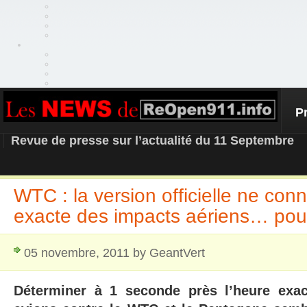
P
REOPEN911 – NEWS
Revue de presse sur l’actualité du 11 Septembre
WTC : la version officielle ne conn
exacte des impacts aériens… pou
05 novembre, 2011 by GeantVert
Déterminer à 1 seconde près l’heure exa