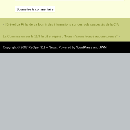
«
[Brève] La Finlande va fournir des informations sur des vols suspectés de la CIA
La Commission sur le 11/9 l’a dit et répété : “Nous n’avons trouvé aucune preuve”
»
Copyright © 2007 ReOpen911 – News. Powered by
WordPress
and
JWM
.