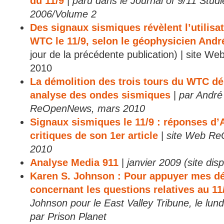
du 11/9
|
paru dans le Journal of 9/11 Stud
2006/Volume 2
Des signaux sismiques révèlent l’utilisat
WTC le 11/9, selon le géophysicien And
jour de la précédente publication) | site 
2010
La démolition des trois tours du WTC d
analyse des ondes sismiques
|
par André
ReOpenNews, mars 2010
Signaux sismiques le 11/9 : réponses d
critiques de son 1er article
|
site Web ReO
2010
Analyse Media 911
|
janvier 2009 (site dis
Karen S. Johnson : Pour appuyer mes dé
concernant les questions relatives au 11
Johnson pour le East Valley Tribune, le lund
par Prison Planet