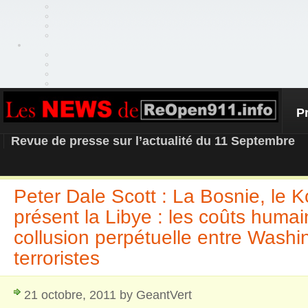
P
REOPEN911 – NEWS
Revue de presse sur l’actualité du 11 Septembre
Peter Dale Scott : La Bosnie, le 
présent la Libye : les coûts humai
collusion perpétuelle entre Washin
terroristes
21 octobre, 2011 by GeantVert