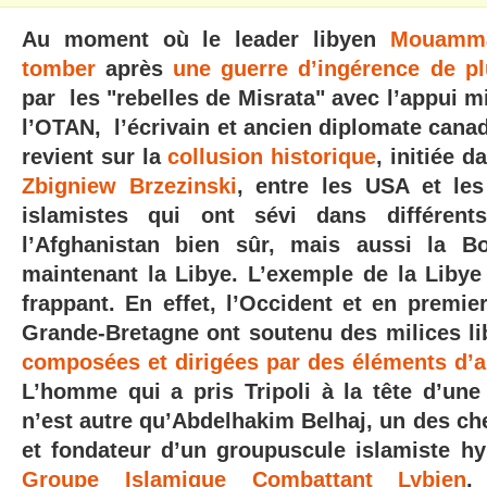
Au moment où le leader libyen
Mouamma
tomber
après
une guerre d’ingérence de p
par les "rebelles de Misrata" avec l’appui mi
l’OTAN,
l’écrivain et ancien diplomate cana
revient sur la
collusion historique
, initiée 
Zbigniew Brzezinski
, entre les USA et les
islamistes qui ont sévi dans différent
l’Afghanistan bien sûr, mais aussi la B
maintenant la Libye. L’exemple de la Libye 
frappant. En effet, l’Occident et en premier
Grande-Bretagne ont soutenu des milices l
composées et dirigées par des éléments d’a
L’homme qui a pris Tripoli à la tête d’une
n’est autre qu’Abdelhakim Belhaj, un des che
et fondateur d’un groupuscule islamiste hyp
Groupe Islamique Combattant Lybien
,