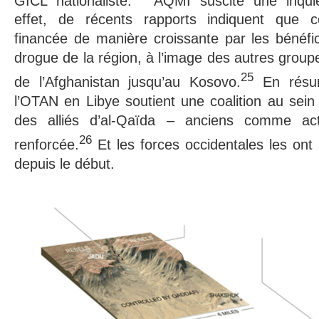
GICL nationaliste.
AQMI suscite une inquiét
effet, de récents rapports indiquent que ce
financée de manière croissante par les bénéfi
drogue de la région, à l’image des autres group
25
de l’Afghanistan jusqu’au Kosovo.
En résu
l’OTAN en Libye soutient une coalition au sein 
des alliés d’al-Qaïda – anciens comme act
26
renforcée.
Et les forces occidentales les on
depuis le début.