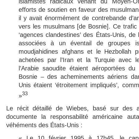
islamistes radicaux venant du Moyen-Or
efforts de soutien en faveur des musulma
il y avait énormément de contrebande d’a
vers les musulmans [de Bosnie]. Ce trafic 
‘agences clandestines’ des États-Unis, de l
associées à un éventail de groupes isl
moudjahidines afghans et le Hezbollah p
achetées par l’Iran et la Turquie avec l
l’Arabie saoudite étaient aéroportées du
Bosnie – des acheminements aériens dan
Unis étaient ‘étroitement impliqués’, com
33
»
Le récit détaillé de Wiebes, basé sur des 
documente la responsabilité américaine aut
véhéments des États-Unis :
« Le 10 février 1995 à 17h45, le capi