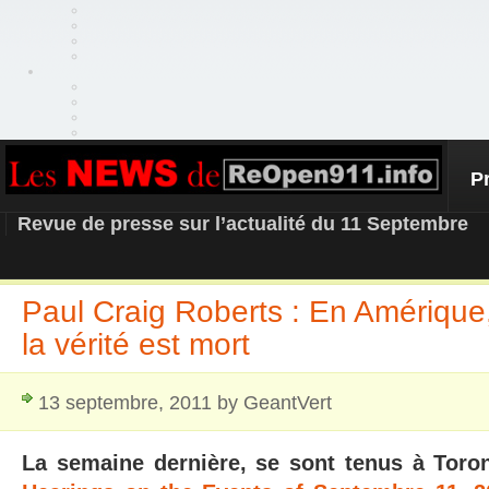
P
REOPEN911 – NEWS
Revue de presse sur l’actualité du 11 Septembre
Paul Craig Roberts : En Amérique,
la vérité est mort
13 septembre, 2011 by GeantVert
La semaine dernière, se sont tenus à Toron