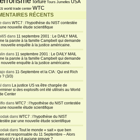
errorisme
USA
Torture
Tours Jumelles
WTC
ks
world trade center
ENTAIRES RÉCENTS
e dans
WTC7 : l’hypothèse du NIST contestée
 une nouvelle étude scientifique
i65 dans
11 septembre 2001 : Le DAILY MAIL
ne la parole à la famille Campbell qui demande
 nouvelle enquête à la justice américaine.
lin dans
11 septembre 2001 : Le DAILY MAIL
ne la parole à la famille Campbell qui demande
 nouvelle enquête à la justice américaine.
ajo dans
11-Septembre et la CIA : Qui est Rich
 ? (3/3)
al dans
La justice US va être chargée de
rminer si des explosifs ont été utilisés au World
de Center
iflo dans
WTC7 : l’hypothèse du NIST contestée
 une nouvelle étude scientifique
kodak dans
WTC7 : l’hypothèse du NIST
testée par une nouvelle étude scientifique
kodak dans
Tout le monde « sait » que ben
en est responsable du 11 Septembre – Alors
rquoi n’y a-t-il aucune preuve ?