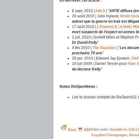
En lien avec cet article :
6 sept. 2010 |
Arte.fr
| "
ARTE diffuse (en
20 août 2010 | Julie Hyland,
World Socia
admet que la guerre en Irak est illégal
17 août 2010 |
L’Express & Le Daily Mai
mort suspecte de l’expert en armes b
2 juil. 2010 | Goslett Miles et Stephen F
Dr David Kelly
"
4 fév 2010 |
The Guardian
| "
Les docume
prochains 70 ans
"
29 jan. 2010 |
Edward Jay Epstein,
Wall
18 juil 2009 |
Daniel Tencer pour
Raw S
du docteur Kelly
"
Notes ReOpenNews :
Lire le dossier complet de ReOpen911 
Filed under:
Actualité du 11/9 à l
Print
PDF
Enquêtes/Témoignages
,
Mouvem