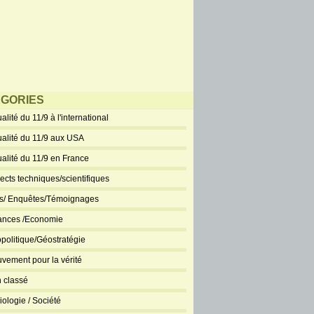
GORIES
alité du 11/9 à l'international
ualité du 11/9 aux USA
ualité du 11/9 en France
ects techniques/scientifiques
ts/ Enquêtes/Témoignages
ances /Economie
politique/Géostratégie
vement pour la vérité
 classé
iologie / Société