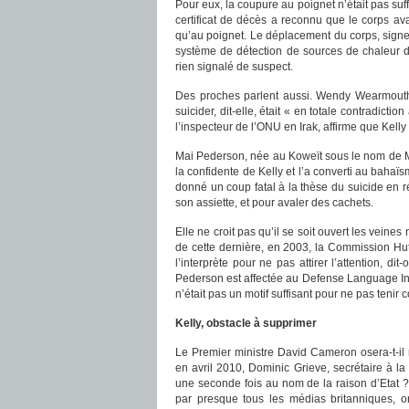
Pour eux, la coupure au poignet n’était pas suffi
certificat de décès a reconnu que le corps av
qu’au poignet. Le déplacement du corps, signe 
système de détection de sources de chaleur de
rien signalé de suspect.
Des proches parlent aussi. Wendy Wearmouth,
suicider, dit-elle, était « en totale contradict
l’inspecteur de l’ONU en Irak, affirme que Kelly e
Mai Pederson, née au Koweït sous le nom de May
la confidente de Kelly et l’a converti au bahaï
donné un coup fatal à la thèse du suicide en r
son assiette, et pour avaler des cachets.
Elle ne croit pas qu’il se soit ouvert les veine
de cette dernière, en 2003, la Commission Hut
l’interprète pour ne pas attirer l’attention, di
Pederson est affectée au Defense Language Inst
n’était pas un motif suffisant pour ne pas tenir 
Kelly, obstacle à supprimer
Le Premier ministre David Cameron osera-t-il r
en avril 2010, Dominic Grieve, secrétaire à la
une seconde fois au nom de la raison d’Etat ?
par presque tous les médias britanniques, on