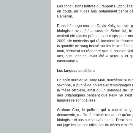
Les conclusions hâtives du rapport Hutton, écart
en doute, au fil des ans, notamment par le d
Cameron.
Dans L’étrange mort de David Kelly, un livre pa
biologiste avait été assassiné. Selon lui, 
avaient été placés près de son corps pour maq
2009, six médecins qui réclamaient la réouver
la quantité de sang trouvé sur les lieux n’était 
mort, s’étaient vu répondre que le dossier Kell
ans, que l’original avait été « perdu » et q
introuvable »
Les langues se délient
En août dernier, le Daily Mail, deuxième plus 
saxonne, a publié de nouveaux témoignages 
la thèse officielle, ainsi qu’un sondage de l’I
des Britanniques pensent que Kelly ne s’est 
langues se sont déliées.
Graham Coe, le policier qui a monté la g
découverte, a affirmé n’avoir remarqué qu’un
biologiste et pas sur ses vêtements. Deux secou
ont jugé les causes officielles du décès « ext