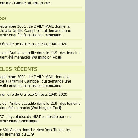
rorisme / Guerre au Terrorisme
SS
septembre 2001 : Le DAILY MAIL donne la
ole à la famille Campbell qui demande une
velle enquête à la justice américaine.
mémoire de Giulietto Chiesa, 1940-2020
e de l’Arabie saoudite dans le 11/9 : des témoins
aient été menacés [Washington Post]
CLES RÉCENTS
septembre 2001 : Le DAILY MAIL donne la
ole à la famille Campbell qui demande une
velle enquête à la justice américaine.
mémoire de Giulietto Chiesa, 1940-2020
e de l’Arabie saoudite dans le 11/9 : des témoins
aient été menacés [Washington Post]
7 : l’hypothèse du NIST contestée par une
velle étude scientifique
ie Van Auken dans Le New York Times : les
egistrements du 11/9