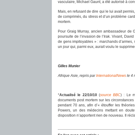
vasculaire, Michael Gaunt, a été autorisé à con
Mais, en refusant de dire qui le lui avait permi
de comprimés, du stress et d’un problème card
mortem.
Pour Graig Murray, ancien ambassadeur de Gr
poursuite de l’invasion de l’Irak. Vivant, Davi
de gens impitoyables » : marchands d’armes, 
un jour qui, parmi eux, aurait voulu le supprime
Gilles Munier
Afrique Asie, repris par
InternationalNews
le 4
*
Actualisé le 22/10/10
(
source BBC
) : Le m
documents post mortem sur les circonstances d
pendant 70 ans, afin d’« étouffer les théori
Powers, un des médecins mettant en doute l
disposition n’apportent rien de nouveau. Il réc