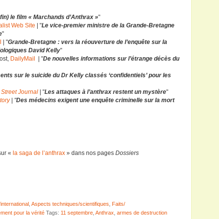
fin) le film « Marchands d’Anthrax »
"
list Web Site
| "
Le vice-premier ministre de la Grande-Bretagne
e
"
l
| "
Grande-Bretagne : vers la réouverture de l’enquête sur la
iologiques David Kelly
"
rost,
DailyMail
| "
De nouvelles informations sur l’étrange décès du
nts sur le suicide du Dr Kelly classés ‘confidentiels’ pour les
 Street Journal
| "
Les attaques à l’anthrax restent un mystère
"
tory
| "
Des médecins exigent une enquête criminelle sur la mort
sur «
la saga de l’anthrax
» dans nos pages
Dossiers
'international
,
Aspects techniques/scientifiques
,
Faits/
ent pour la vérité
Tags:
11 septembre
,
Anthrax
,
armes de destruction