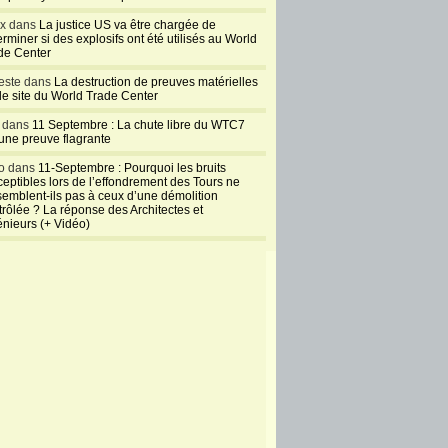
ux dans
La justice US va être chargée de
rminer si des explosifs ont été utilisés au World
de Center
este dans
La destruction de preuves matérielles
 le site du World Trade Center
l dans
11 Septembre : La chute libre du WTC7
 une preuve flagrante
o dans
11-Septembre : Pourquoi les bruits
ceptibles lors de l’effondrement des Tours ne
semblent-ils pas à ceux d’une démolition
trôlée ? La réponse des Architectes et
énieurs (+ Vidéo)