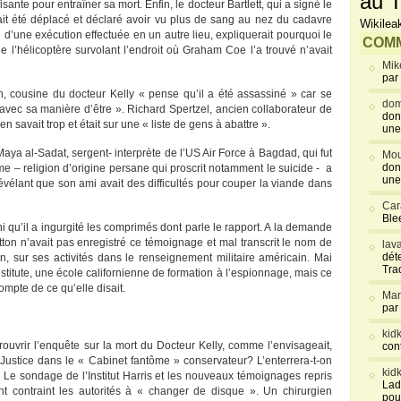
au T
sante pour entraîner sa mort. Enfin, le docteur Bartlett, qui a signé le
ait été déplacé et déclaré avoir vu plus de sang au nez du cadavre
Wikilea
d’une exécution effectuée en un autre lieu, expliquerait pourquoi le
COMM
 l’hélicoptère survolant l’endroit où Graham Coe l’a trouvé n’avait
Mik
par
 cousine du docteur Kelly « pense qu’il a été assassiné » car se
dom
ion avec sa manière d’être ». Richard Spertzel, ancien collaborateur de
don
n savait trop et était sur une « liste de gens à abattre ».
une
a al-Sadat, sergent- interprète de l’US Air Force à Bagdad, qui fut
Mou
don
sme – religion d’origine persane qui proscrit notamment le suicide - a
une
évélant que son ami avait des difficultés pour couper la viande dans
Car
Blee
s ni qu’il a ingurgité les comprimés dont parle le rapport. A la demande
ton n’avait pas enregistré ce témoignage et mal transcrit le nom de
lav
déte
t-on, sur ses activités dans le renseignement militaire américain. Mai
Tra
itute, une école californienne de formation à l’espionnage, mais ce
compte de ce qu’elle disait.
Mar
par
kid
ouvrir l’enquête sur la mort du Docteur Kelly, comme l’envisageait,
con
 Justice dans le « Cabinet fantôme » conservateur? L’enterrera-t-on
kid
 Le sondage de l’Institut Harris et les nouveaux témoignages repris
Lad
t contraint les autorités à « changer de disque ». Un chirurgien
pou