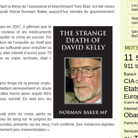
La 
ant la thèse de l’assassinat et blanchissant Tony Blair, ont été mises
exp
éputé libéral Normam Baker, aujourd’hui ministre du gouvernement
Niel
cont
ru en 2007, il affirmait que le
Gér
le couteau et les médicaments
Re
uiller le crime en suicide. Fin
ture de l’enquête au motif que
MOTS
pas suffisante pour entraîner sa
y était interdit d’accès pour 70
11 
ue sa copie, archivée, était «
911 t
Barack
CIA
C
gros tirage de la presse anglo-
Etat
mettant sérieusement en doute
nstitut Harris selon lequel 80%
Euro
pas suicidé. En sept ans, les
Guerre a
Internet
Oba
arde près du corps après sa
 peu de sang sur le poignet du
Patriot Ac
ristes, présents sur les lieux, l’ont confirmé. Des médecins légistes
rêmement peu vraisemblables ».
Services