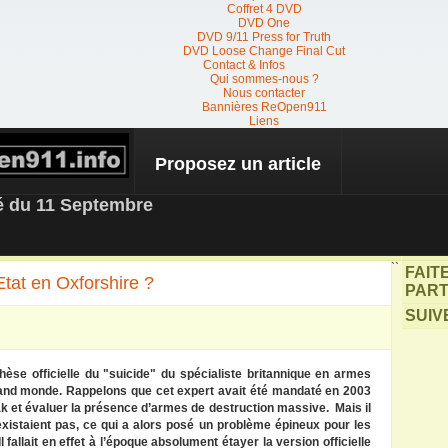
Coffret 4 DVD
DVD One
DVD 9/11 Press for Truth
DVD Loose Change Final Cut
Contact & Infos
Qui sommes-nous ?
Nous contacter
Bannières ReOpen911
Liens
Proposez un article
 NEWS
té du 11 Septembre
``
FAIT
Etat en Oxforshire ?
PART
SUIV
hèse officielle du "suicide" du spécialiste britannique en armes
rand monde. Rappelons que cet expert avait été mandaté en 2003
k et évaluer la présence d’armes de destruction massive. Mais il
xistaient pas, ce qui a alors posé un problème épineux pour les
 fallait en effet à l’époque absolument
étayer
la version officielle