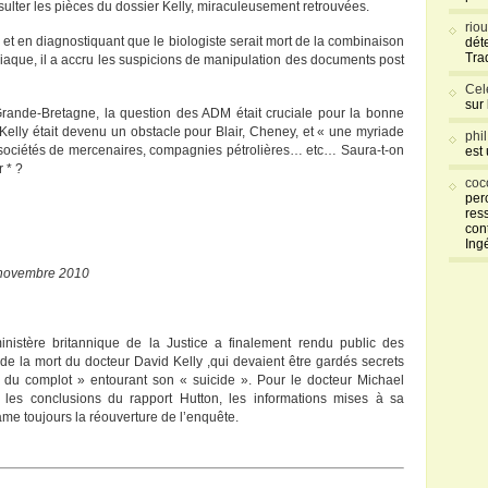
sulter les pièces du dossier Kelly, miraculeusement retrouvées.
rio
s, et en diagnostiquant que le biologiste serait mort de la combinaison
déte
Tra
iaque, il a accru les suspicions de manipulation des documents post
Cel
sur
ande-Bretagne, la question des ADM était cruciale pour la bonne
d Kelly était devenu un obstacle pour Blair, Cheney, et « une myriade
phi
sociétés de mercenaires, compagnies pétrolières… etc… Saura-t-on
est
r * ?
coc
per
res
con
Ing
 novembre 2010
inistère britannique de la Justice a finalement rendu public des
e la mort du docteur David Kelly ,qui devaient être gardés secrets
es du complot » entourant son « suicide ». Pour le docteur Michael
es conclusions du rapport Hutton, les informations mises à sa
lame toujours la réouverture de l’enquête.