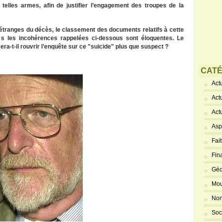
elles armes, afin de justifier l’engagement des troupes de la
 étranges du décès, le classement des documents relatifs à cette
tes les incohérences rappelées ci-dessous sont éloquentes. Le
-t-il rouvrir l’enquête sur ce "suicide" plus que suspect ?
CATÉ
Actu
Act
Act
Asp
Fai
Fin
Géo
Mou
Non
Soc