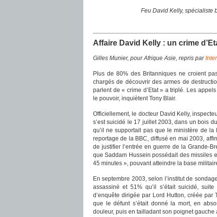
Feu David Kelly, spécialiste
Affaire David Kelly : un crime d’E
Gilles Munier, pour Afrique Asie, repris par
Inte
Plus de 80% des Britanniques ne croient pas
chargés de découvrir des armes de destructio
parlent de « crime d’Etat » a triplé. Les appels
le pouvoir, inquiètent Tony Blair.
Officiellement, le docteur David Kelly, inspect
s’est suicidé le 17 juillet 2003, dans un bois d
qu’il ne supportait pas que le ministère de la
reportage de la BBC, diffusé en mai 2003, aff
de justifier l’entrée en guerre de la Grande-
que Saddam Hussein possédait des missiles et
45 minutes », pouvant atteindre la base militai
En septembre 2003, selon l’institut de sondag
assassiné et 51% qu’il s’était suicidé, suit
d’enquête dirigée par Lord Hutton, créée par 
que le défunt s’était donné la mort, en ab
douleur, puis en tailladant son poignet gauche