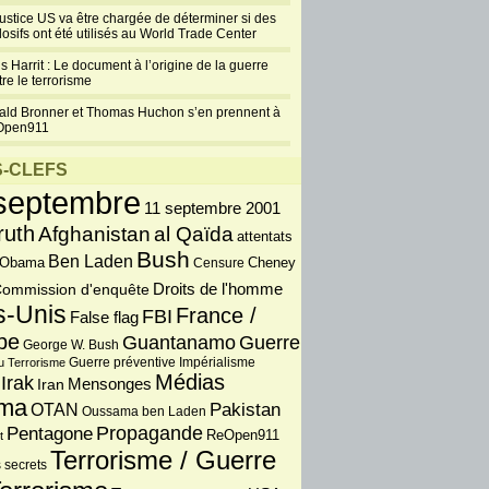
justice US va être chargée de déterminer si des
losifs ont été utilisés au World Trade Center
s Harrit : Le document à l’origine de la guerre
re le terrorisme
ald Bronner et Thomas Huchon s’en prennent à
Open911
-CLEFS
septembre
11 septembre 2001
ruth
Afghanistan
al Qaïda
attentats
Bush
Ben Laden
 Obama
Censure
Cheney
Droits de l'homme
ommission d'enquête
s-Unis
France /
FBI
False flag
pe
Guantanamo
Guerre
George W. Bush
Guerre préventive
u Terrorisme
Impérialisme
Médias
Irak
Iran
Mensonges
ma
OTAN
Pakistan
Oussama ben Laden
Propagande
Pentagone
ReOpen911
t
Terrorisme / Guerre
 secrets