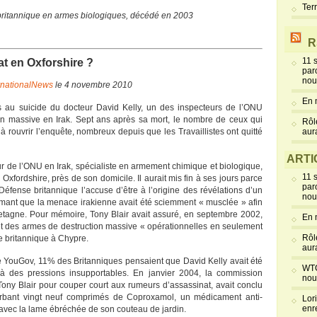
Ter
 britannique en armes biologiques, décédé en 2003
R
11 
tat en Oxforshire ?
par
nou
rnationalNews
le 4 novembre 2010
En 
 au suicide du docteur David Kelly, un des inspecteurs de l’ONU
n massive en Irak. Sept ans après sa mort, le nombre de ceux qui
Rôl
 à rouvrir l’enquête, nombreux depuis que les Travaillistes ont quitté
aur
ARTI
eur de l’ONU en Irak, spécialiste en armement chimique et biologique,
11 
u Oxfordshire, près de son domicile. Il aurait mis fin à ses jours parce
par
 Défense britannique l’accuse d’être à l’origine des révélations d’un
nou
irmant que la menace irakienne avait été sciemment « musclée » afin
Bretagne. Pour mémoire, Tony Blair avait assuré, en septembre 2002,
En 
 des armes de destruction massive « opérationnelles en seulement
Rôl
re britannique à Chypre.
aur
e YouGov, 11% des Britanniques pensaient que David Kelly avait été
WTC
e à des pressions insupportables. En janvier 2004, la commission
nou
Tony Blair pour couper court aux rumeurs d’assassinat, avait conclu
sorbant vingt neuf comprimés de Coproxamol, un médicament anti-
Lor
enr
 avec la lame ébréchée de son couteau de jardin.