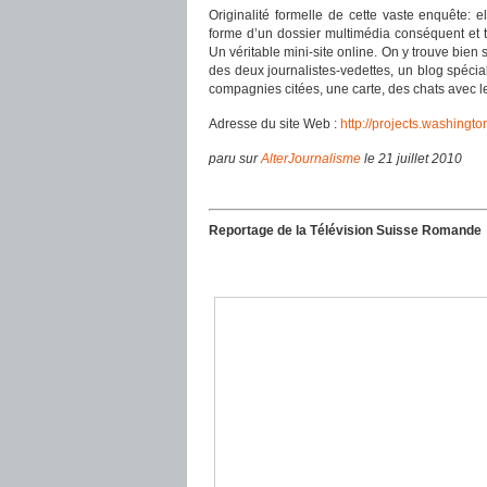
Originalité formelle de cette vaste enquête: e
forme d’un dossier multimédia conséquent et trè
Un véritable mini-site online. On y trouve bien 
des deux journalistes-vedettes, un blog spécia
compagnies citées, une carte, des chats avec le
Adresse du site Web :
http://projects.washingt
paru sur
AlterJournalisme
le 21 juillet 2010
Reportage de la Télévision Suisse Romande