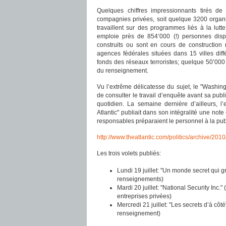
Quelques chiffres impressionnants tirés d
compagnies privées, soit quelque 3200 organisa
travaillent sur des programmes liés à la lutt
emploie près de 854’000 (!) personnes disp
construits ou sont en cours de construction
agences fédérales situées dans 15 villes diff
fonds des réseaux terroristes; quelque 50’00
du renseignement.
Vu l’extrême délicatesse du sujet, le "Washi
de consulter le travail d’enquête avant sa publi
quotidien. La semaine dernière d’ailleurs, 
Atlantic" publiait dans son intégralité une no
responsables préparaient le personnel à la pub
http://www.theatlantic.com/politics/archive/201
Les trois volets publiés:
Lundi 19 juillet: "Un monde secret qui g
renseignements)
Mardi 20 juillet: "National Security In
entreprises privées)
Mercredi 21 juillet: "Les secrets d’à côt
renseignement)