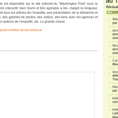
au T
lle est disponible sur le site internet du "Washington Post" sous la
Wikilea
s interactif, bien fourni et très agréable à lire, malgré la longueur.
COMM
sûr tous les articles de l’enquête, une présentation de la démarche et
l, des galeries de photos, des vidéos, des liens avec les agences et
Mik
s auteurs de l’enquête, etc. La grande classe.
par
onpost.com/top-secret-america/
dom
don
une
Mou
don
une
Car
Blee
lav
déte
Tra
Mar
par
kid
con
kid
Lad
pou