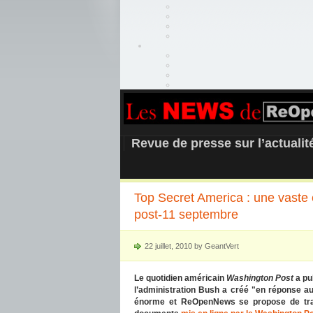
REOPEN911 –
Revue de presse sur l’actuali
Top Secret America : une vaste
post-11 septembre
22 juillet, 2010 by GeantVert
Le quotidien américain
Washington Post
a pu
l’administration Bush a créé "en réponse a
énorme et ReOpenNews se propose de tradu