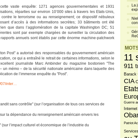
La 
e cette vaste enquête: 1271 agences gouvernementales et 1931
exp
tions, réparties sur environ 10’000 sites à travers les Etats-Unis,
e contre le terrorisme ou au renseignement; ce dispositif nébuleux
Niel
osant d’accès à des informations secrètes; 33 bâtiments ont été
cont
 rien que dans l’agglomération de la capitale Washington DC; 51
Gér
érentes sont par exemple chargées de surveiller la circulation des
Re
0 rapports annuels sont établis par cette énorme machine-patchwork
MOTS
ngton Post" a autorisé des responsables du gouvernement américain
11 
cation, ce qui a entraîné le retrait de certaines informations, selon le
l’excellent journaliste Marc Ambinder du magazine bostonien "The
911 t
te – un mémo – de la sécurité nationale américaine dans laquelle des
lication de l’immense enquête du "Post".
Barack
CIA
C
0/07/inter…
Etat
Euro
Guerre a
randit sans contrôle" (sur l’organisation de tous ces services de
Internet
Oba
c." (sur la dépendance du renseignement américain envers les
Patriot Ac
é" (sur l’impact culturel et économique de l’industrie du
Services