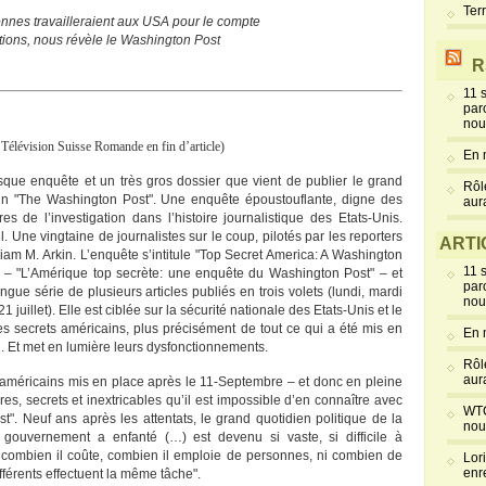
Ter
nnes travailleraient aux USA pour le compte
tions, nous révèle le Washington Post
R
11 
par
nou
a Télévision Suisse Romande en fin d’article)
En 
sque enquête et un très gros dossier que vient de publier le grand
Rôl
in "The Washington Post". Une enquête époustouflante, digne des
aur
s de l’investigation dans l’histoire journalistique des Etats-Unis.
. Une vingtaine de journalistes sur le coup, pilotés par les reporters
ARTI
liam M. Arkin. L’enquête s’intitule "Top Secret America: A Washington
11 
n" – "L’Amérique top secrète: une enquête du Washington Post" – et
par
ngue série de plusieurs articles publiés en trois volets (lundi, mardi
nou
 juillet). Elle est ciblée sur la sécurité nationale des Etats-Unis et le
s secrets américains, plus précisément de tout ce qui a été mis en
En 
. Et met en lumière leurs dysfonctionnements.
Rôl
aur
e américains mis en place après le 11-Septembre – et donc en pleine
es, secrets et inextricables qu’il est impossible d’en connaître avec
WTC
ost". Neuf ans après les attentats, le grand quotidien politique de la
nou
 gouvernement a enfanté (…) est devenu si vaste, si difficile à
 combien il coûte, combien il emploie de personnes, ni combien de
Lor
enr
férents effectuent la même tâche".