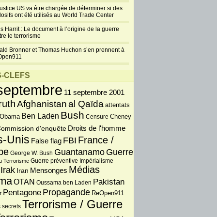
justice US va être chargée de déterminer si des
losifs ont été utilisés au World Trade Center
s Harrit : Le document à l’origine de la guerre
re le terrorisme
ald Bronner et Thomas Huchon s’en prennent à
Open911
-CLEFS
septembre
11 septembre 2001
ruth
Afghanistan
al Qaïda
attentats
Bush
Ben Laden
 Obama
Censure
Cheney
Droits de l'homme
ommission d'enquête
s-Unis
France /
FBI
False flag
pe
Guantanamo
Guerre
George W. Bush
Guerre préventive
u Terrorisme
Impérialisme
Médias
Irak
Iran
Mensonges
ma
OTAN
Pakistan
Oussama ben Laden
Propagande
Pentagone
ReOpen911
t
Terrorisme / Guerre
 secrets