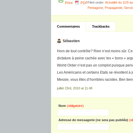
Filed under:
Actualité du 11/9 
Print
PDF
Pentagone
,
Propagande
,
Servi
Commentaires
Trackbacks
Sébastien
Hors de tout contrôle? Rien n’est moins sûr. Ce
dictature à peine cachée avec les « bons » argu
World Order n’est pas un complot puisque pers
Les Américains et certains Etats se révoltent à
Messie, vous êtes d’horribles racistes. Ben tie
juillet 23rd, 2010 at 11:48
Nom
(obligatoire)
Adresse de messagerie (ne sera pas publiée)
(o