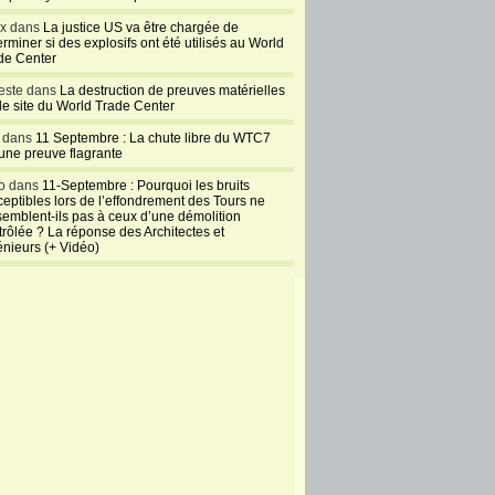
ux dans
La justice US va être chargée de
rminer si des explosifs ont été utilisés au World
de Center
este dans
La destruction de preuves matérielles
 le site du World Trade Center
l dans
11 Septembre : La chute libre du WTC7
 une preuve flagrante
o dans
11-Septembre : Pourquoi les bruits
ceptibles lors de l’effondrement des Tours ne
semblent-ils pas à ceux d’une démolition
trôlée ? La réponse des Architectes et
énieurs (+ Vidéo)