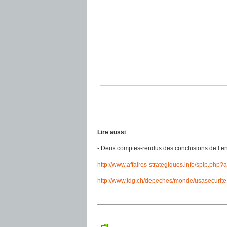
Lire aussi
- Deux comptes-rendus des conclusions de l’en
http://www.affaires-strategiques.info/spip.php?
http://www.tdg.ch/depeches/monde/usasecuri