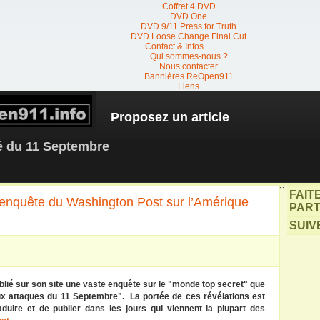
Coffret 4 DVD
DVD One
DVD 9/11 Press for Truth
DVD Loose Change Final Cut
Contact & Infos
Qui sommes-nous ?
Nous contacter
Bannières ReOpen911
Liens
Proposez un article
 NEWS
té du 11 Septembre
``
FAIT
 enquête du Washington Post sur l’Amérique
PART
SUIV
blié sur son site une vaste enquête sur le "monde top secret" que
ux attaques du 11 Septembre". La portée de ces révélations est
ire et de publier dans les jours qui viennent la plupart des