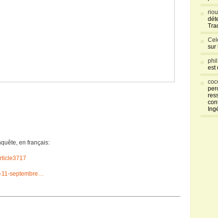
rio
déte
Tra
Cel
sur
phi
est
coc
per
res
con
Ing
quête, en français:
article3717
te-11-septembre…