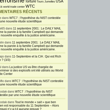
errorisme
USA
Torture
Tours Jumelles
WTC
ks
world trade center
ENTAIRES RÉCENTS
e dans
WTC7 : l’hypothèse du NIST contestée
 une nouvelle étude scientifique
i65 dans
11 septembre 2001 : Le DAILY MAIL
ne la parole à la famille Campbell qui demande
 nouvelle enquête à la justice américaine.
lin dans
11 septembre 2001 : Le DAILY MAIL
ne la parole à la famille Campbell qui demande
 nouvelle enquête à la justice américaine.
ajo dans
11-Septembre et la CIA : Qui est Rich
 ? (3/3)
al dans
La justice US va être chargée de
rminer si des explosifs ont été utilisés au World
de Center
iflo dans
WTC7 : l’hypothèse du NIST contestée
 une nouvelle étude scientifique
kodak dans
WTC7 : l’hypothèse du NIST
testée par une nouvelle étude scientifique
kodak dans
Tout le monde « sait » que ben
en est responsable du 11 Septembre – Alors
rquoi n’y a-t-il aucune preuve ?