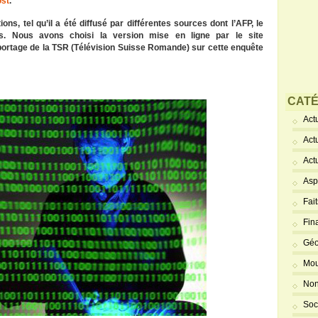
ost
.
ons, tel qu’il a été diffusé par différentes sources dont l’AFP, le
s. Nous avons choisi la version mise en ligne par le site
 reportage de la TSR (Télévision Suisse Romande) sur cette enquête
CATÉ
Actu
Act
Act
Asp
Fai
Fin
Géo
Mou
Non
Soc