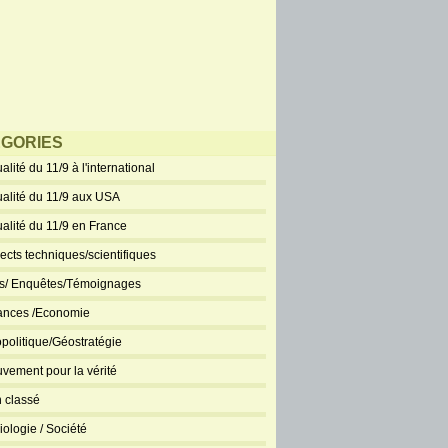
GORIES
alité du 11/9 à l'international
ualité du 11/9 aux USA
ualité du 11/9 en France
ects techniques/scientifiques
ts/ Enquêtes/Témoignages
ances /Economie
politique/Géostratégie
vement pour la vérité
 classé
iologie / Société