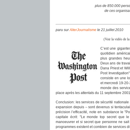
plus de 850.000 perso
de ces organisa
paru sur
AlterJournalisme
le 21 juillet 2010
(Voir la vidéo de l
C’est une gigante
quotidien américa
plus grandes heure
Deux ans de travail
Dana Priest et Wil
Post Investigatio
consiste en une lo
et mercredi 19-20-21
monde des service
place après les attentats du 11 septembre 2001
Conclusion: les services de sécurité national
expansion depuis – sont devenus si tentaculair
précision l’efficacité, note en substance le "P
capitale écrit: "Le monde top secret que le
manoeuvrer et si secret que personne ne sait
programmes existent et combien de services dif