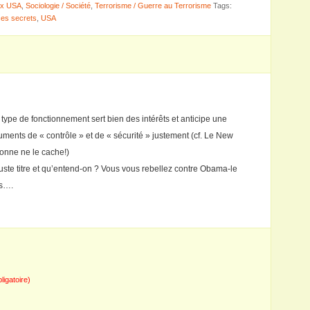
aux USA
,
Sociologie / Société
,
Terrorisme / Guerre au Terrorisme
Tags:
ces secrets
,
USA
 type de fonctionnement sert bien des intérêts et anticipe une
ments de « contrôle » et de « sécurité » justement (cf. Le New
onne ne le cache!)
 juste titre et qu’entend-on ? Vous vous rebellez contre Obama-le
ns….
bligatoire)