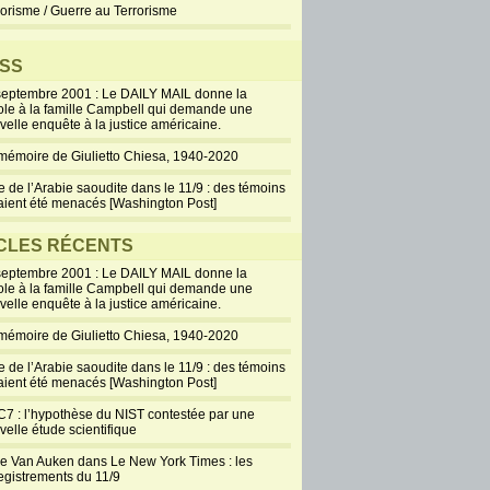
rorisme / Guerre au Terrorisme
SS
septembre 2001 : Le DAILY MAIL donne la
ole à la famille Campbell qui demande une
velle enquête à la justice américaine.
mémoire de Giulietto Chiesa, 1940-2020
e de l’Arabie saoudite dans le 11/9 : des témoins
aient été menacés [Washington Post]
CLES RÉCENTS
septembre 2001 : Le DAILY MAIL donne la
ole à la famille Campbell qui demande une
velle enquête à la justice américaine.
mémoire de Giulietto Chiesa, 1940-2020
e de l’Arabie saoudite dans le 11/9 : des témoins
aient été menacés [Washington Post]
7 : l’hypothèse du NIST contestée par une
velle étude scientifique
ie Van Auken dans Le New York Times : les
egistrements du 11/9