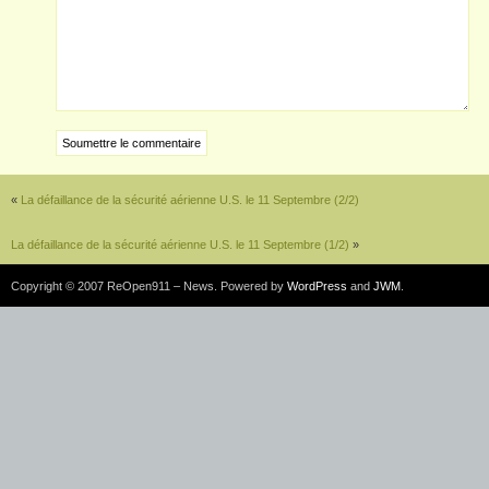
«
La défaillance de la sécurité aérienne U.S. le 11 Septembre (2/2)
La défaillance de la sécurité aérienne U.S. le 11 Septembre (1/2)
»
Copyright © 2007 ReOpen911 – News. Powered by
WordPress
and
JWM
.