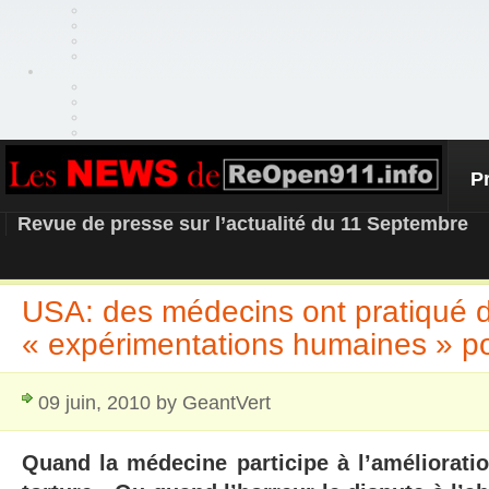
P
REOPEN911 – NEWS
Revue de presse sur l’actualité du 11 Septembre
USA: des médecins ont pratiqué 
« expérimentations humaines » po
09 juin, 2010 by GeantVert
Quand la médecine participe à l’améliorati