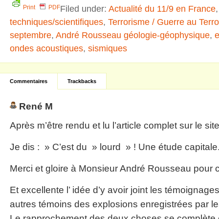
Filed under:
Actualité du 11/9 en France
Print
PDF
techniques/scientifiques
,
Terrorisme / Guerre au Terr
septembre
,
André Rousseau géologie-géophysique
,
e
ondes acoustiques
,
sismiques
Commentaires
Trackbacks
René M
Après m’être rendu et lu l’article complet sur le si
Je dis : » C’est du » lourd » ! Une étude capitale
Merci et gloire à Monsieur André Rousseau pour ce
Et excellente l’ idée d’y avoir joint les témoignag
autres témoins des explosions enregistrées par l
Le rapprochement des deux choses se complète e