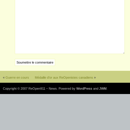
«
Guerre en cours
Médaille d’or aux ReOpenistes canadiens
»
Copyright © 2007 ReOpen911 – News. Powered by
WordPress
and
JWM
.