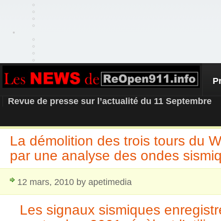
P
REOPEN911 – NEWS
Revue de presse sur l’actualité du 11 Septembre
La démolition des trois tours du
par une analyse des ondes sismi
12 mars, 2010 by apetimedia
Les signaux sismiques enregistr