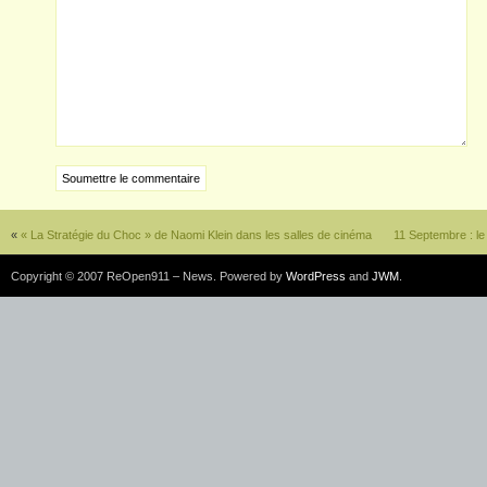
«
« La Stratégie du Choc » de Naomi Klein dans les salles de cinéma
11 Septembre : le
Copyright © 2007 ReOpen911 – News. Powered by
WordPress
and
JWM
.