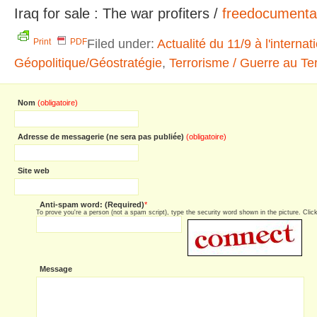
Iraq for sale : The war profiters /
freedocumenta
Filed under:
Actualité du 11/9 à l'internat
Print
PDF
Géopolitique/Géostratégie
,
Terrorisme / Guerre au Te
Nom
(obligatoire)
Adresse de messagerie (ne sera pas publiée)
(obligatoire)
Site web
Anti-spam word: (Required)
*
To prove you're a person (not a spam script), type the security word shown in the picture. Click 
Message