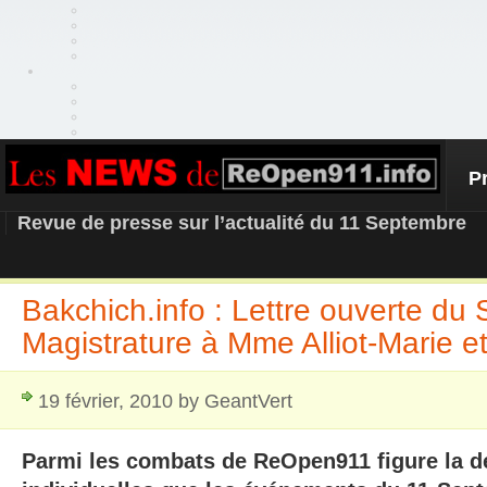
P
REOPEN911 – NEWS
Revue de presse sur l’actualité du 11 Septembre
Bakchich.info : Lettre ouverte du 
Magistrature à Mme Alliot-Marie 
19 février, 2010 by GeantVert
Parmi les combats de ReOpen911 figure la dé