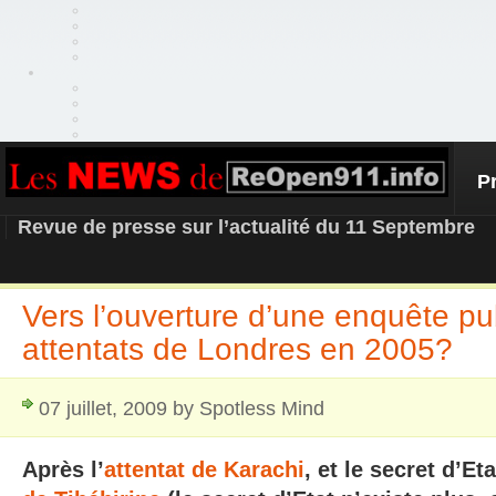
P
REOPEN911 – NEWS
Revue de presse sur l’actualité du 11 Septembre
Vers l’ouverture d’une enquête pu
attentats de Londres en 2005?
07 juillet, 2009 by Spotless Mind
Après l’
attentat de Karachi
, et le secret d’E