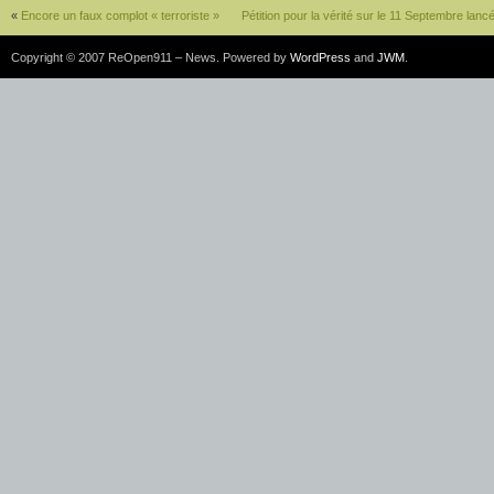
«
Encore un faux complot « terroriste »
Pétition pour la vérité sur le 11 Septembre lancé
Copyright © 2007 ReOpen911 – News. Powered by
WordPress
and
JWM
.