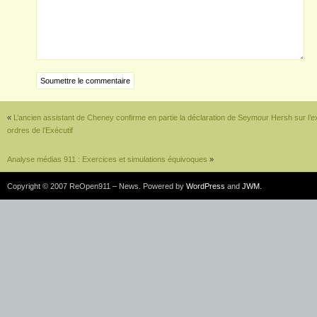
«
L’ancien assistant de Cheney confirme en partie la déclaration de Seymour Hersh sur l’e
ordres de l’Exécutif
Analyse médias 911 : Exercices et simulations équivoques
»
Copyright © 2007 ReOpen911 – News. Powered by
WordPress
and
JWM
.