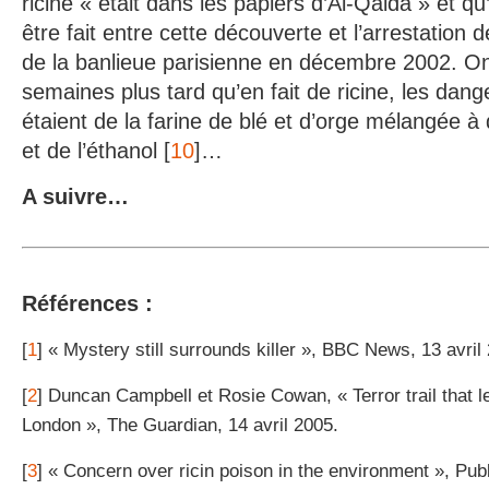
ricine « était dans les papiers d’Al-Qaida » et qu
être fait entre cette découverte et l’arrestation 
de la banlieue parisienne en décembre 2002. O
semaines plus tard qu’en fait de ricine, les da
étaient de la farine de blé et d’orge mélangée à 
et de l’éthanol [
10
]…
A suivre…
Références :
[
1
] « Mystery still surrounds killer », BBC News, 13 avril
[
2
] Duncan Campbell et Rosie Cowan, « Terror trail that l
London », The Guardian, 14 avril 2005.
[
3
] « Concern over ricin poison in the environment », Publ