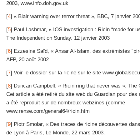
2003, www.info.doh.gov.uk
[
4
] « Blair warning over terror threat », BBC, 7 janvier 20
[
5
] Paul Lashmar, « IOS investigation : Ricin “made for us
The Independent on Sunday, 12 janvier 2003
[
6
] Ezzesine Saïd, « Ansar Al-Islam, des extrémistes “pir
AFP, 20 août 2002
[
7
] Voir le dossier sur la ricine sur le site www.globalsecu
[
8
] Duncan Campbell, « Ricin ring that never was », The 
Cet article a été retiré du site web du Guardian pour des r
a été reproduit sur de nombreux webzines (comme
www.rense.com/general64/ricin.htm
[
9
] Piotr Smolar, « Des traces de ricine découvertes dan
de Lyon à Paris, Le Monde, 22 mars 2003.