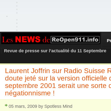
P
REOPEN911 – NEWS
Revue de presse sur l’actualité du 11 Septembre
Laurent Joffrin sur Radio Suisse 
doute jeté sur la version officielle
septembre 2001 serait une sorte 
négationnisme !
05 mars, 2009 by Spotless Mind