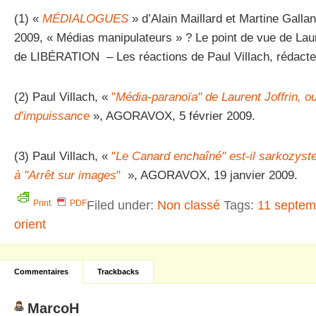
(1) «
MÉDIALOGUES
» d’Alain Maillard et Martine Gallan
2009, « Médias manipulateurs » ? Le point de vue de Laure
de LIBÉRATION – Les réactions de Paul Villach, réda
(2) Paul Villach, «
"
Média-paranoïa" de Laurent Joffrin, o
d’impuissance
», AGORAVOX, 5 février 2009.
(3) Paul Villach, «
"
Le Canard enchaîné" est-il sarkozyste
à "Arrêt sur images
"
», AGORAVOX, 19 janvier 2009.
Filed under:
Non classé
Tags:
11 septem
Print
PDF
orient
Commentaires
Trackbacks
MarcoH