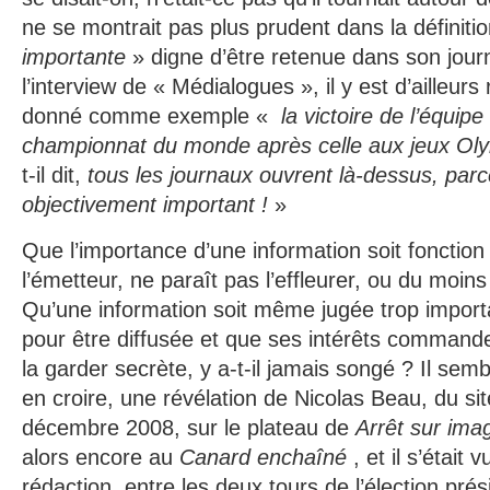
ne se montrait pas plus prudent dans la définitio
importante
» digne d’être retenue dans son jour
l’interview de « Médialogues », il y est d’ailleu
donné comme exemple «
la victoire de l’équip
championnat du monde après celle aux jeux Ol
t-il dit,
tous les journaux ouvrent là-dessus, parc
objectivement important !
»
Que l’importance d’une information soit fonction
l’émetteur, ne paraît pas l’effleurer, ou du moins p
Qu’une information soit même jugée trop import
pour être diffusée et que ses intérêts command
la garder secrète, y a-t-il jamais songé ? Il semb
en croire, une révélation de Nicolas Beau, du si
décembre 2008, sur le plateau de
Arrêt sur ima
alors encore au
Canard enchaîné
, et il s’était
rédaction, entre les deux tours de l’élection prés