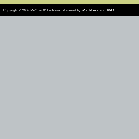
Copyright © 2007 ReOpen911 – News. Powered by
WordPress
and
JWM
.