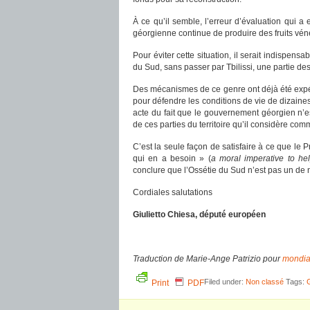
À ce qu’il semble, l’erreur d’évaluation qui
géorgienne continue de produire des fruits véné
Pour éviter cette situation, il serait indispen
du Sud, sans passer par Tbilissi, une partie de
Des mécanismes de ce genre ont déjà été expér
pour défendre les conditions de vie de dizaines
acte du fait que le gouvernement géorgien n’e
de ces parties du territoire qu’il considère com
C’est la seule façon de satisfaire à ce que le 
qui en a besoin » (
a moral imperative to he
conclure que l’Ossétie du Sud n’est pas un de n
Cordiales salutations
Giulietto Chiesa, député européen
Traduction de
Marie-Ange Patrizio
pour
mondial
Filed under:
Non classé
Tags:
Print
PDF