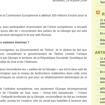
Bruxelles, 29 octobre 2008
Ter
R
ue la Commission Européenne a attribué 300 millions d’euros pour la
11 
par
nou
 avec participation et promotion de l’Union européenne, a recueilli
euros afin de « reconstruire des parties de la Géorgie qui ont subi
En 
that were damaged in its war with Russia
).
Rôl
 ces sommes énormes ?
aur
consignées au Gouvernement de Tbilissi. Je le déduis du fait que
ARTI
urs) considèrent le gouvernement de Tbilissi comme l’unique
 par Géorgie le territoire de la République Socialiste Soviétique de
11 
Ossétie du Sud et de l’Abkhazie.
par
nou
 pour reconstruire les « parties de la Géorgie » qui ont le plus subi de
En 
 témoigner que le niveau de destructions matérielles dans cette zone
nomiques ne serait-ce que pour un rétablissement élémentaire de la
Rôl
aur
f de l’initiative européenne, non seulement l’Europe récompenserait
WTC
nou
ple de l’Ossétie du Sud, mais – chose très paradoxale – l’Union
intégrité territoriale de la Géorgie, reconnaîttrait de fait au contraire
Lor
artie, puisqu’en l’espèce, elle ne serait pas habilitée à recevoir des
enr