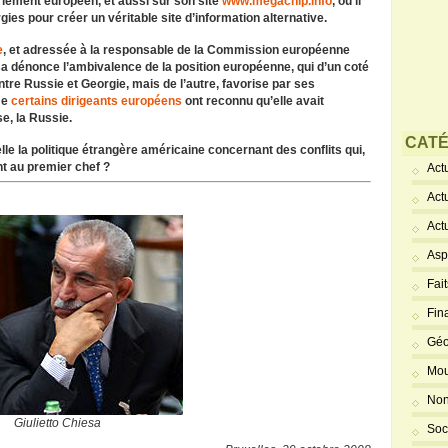
lement européen, et aussi sur son site
www.megachip.info
, où il
gies pour créer un véritable site d’information alternative.
e
, et adressée à la responsable de la Commission européenne
esa dénonce l’ambivalence de la position européenne, qui d’un coté
entre Russie et Georgie, mais de l’autre, favorise par ses
me
certains dirigeants européens
ont reconnu qu’elle avait
e, la Russie.
CATÉ
le la politique étrangère américaine concernant des conflits qui,
nt au premier chef ?
Actu
Act
Act
Asp
Fai
Fin
Géo
Mou
Non
Giulietto Chiesa
Soc