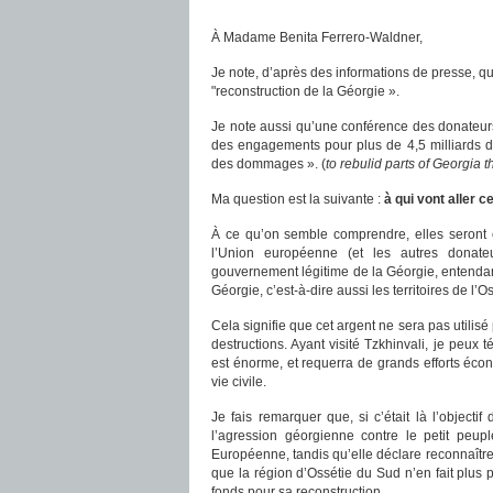
À Madame Benita Ferrero-Waldner,
Je note, d’après des informations de presse, q
"reconstruction de la Géorgie ».
Je note aussi qu’une conférence des donateurs,
des engagements pour plus de 4,5 milliards d’
des dommages ». (
to rebulid parts of Georgia 
Ma question est la suivante :
à qui vont aller
À ce qu’on semble comprendre, elles seront 
l’Union européenne (et les autres donate
gouvernement légitime de la Géorgie, entendant
Géorgie, c’est-à-dire aussi les territoires de l’
Cela signifie que cet argent ne sera pas utilisé
destructions. Ayant visité Tzkhinvali, je peux
est énorme, et requerra de grands efforts éco
vie civile.
Je fais remarquer que, si c’était là l’objecti
l’agression géorgienne contre le petit peu
Européenne, tandis qu’elle déclare reconnaître l’
que la région d’Ossétie du Sud n’en fait plus p
fonds pour sa reconstruction.