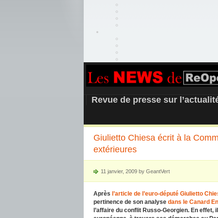
REOPEN911 –
Revue de presse sur l’actuali
Giulietto Chiesa écrit à la Com
extérieures
11 janvier, 2009 by GeantVert
Après
l’article de l’euro-député Giulietto Chi
pertinence de son analyse
dans le Canard E
l’affaire du conflit Russo-Georgien. En effet, 