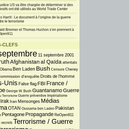
justice US va être chargée de déterminer si des
losifs ont été utilisés au World Trade Center
s Harrit : Le document à l’origine de la guerre
re le terrorisme
ald Bronner et Thomas Huchon s’en prennent à
Open911
-CLEFS
septembre
11 septembre 2001
ruth
Afghanistan
al Qaïda
attentats
Bush
Ben Laden
 Obama
Censure
Cheney
Droits de l'homme
ommission d'enquête
s-Unis
France /
FBI
False flag
pe
Guantanamo
Guerre
George W. Bush
Guerre préventive
u Terrorisme
Impérialisme
Médias
Irak
Iran
Mensonges
ma
OTAN
Pakistan
Oussama ben Laden
Propagande
Pentagone
ReOpen911
t
Terrorisme / Guerre
 secrets