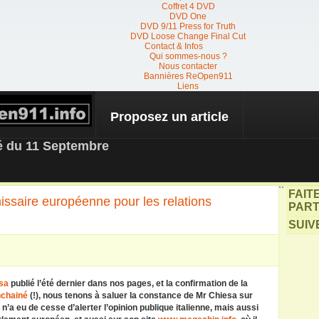
Coffret 4 DVD
DVD One
DVD 9/11 Press for Truth
DVD Loose Change Final Cut
Contact & Infos
Qui sommes-nous ?
Nous contacter
Bannières ReOpen911
Liens
Proposez un article
 NEWS
té du 11 Septembre
``
FAIT
missaire européenne pour les relations
PART
SUIV
esa
publié l’été dernier dans nos pages, et la confirmation de la
nchainé
(!), nous tenons à saluer la constance de Mr Chiesa sur
il n’a eu de cesse d’alerter l’opinion publique italienne, mais aussi