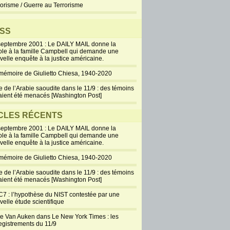
rorisme / Guerre au Terrorisme
SS
septembre 2001 : Le DAILY MAIL donne la
ole à la famille Campbell qui demande une
velle enquête à la justice américaine.
mémoire de Giulietto Chiesa, 1940-2020
e de l’Arabie saoudite dans le 11/9 : des témoins
aient été menacés [Washington Post]
CLES RÉCENTS
septembre 2001 : Le DAILY MAIL donne la
ole à la famille Campbell qui demande une
velle enquête à la justice américaine.
mémoire de Giulietto Chiesa, 1940-2020
e de l’Arabie saoudite dans le 11/9 : des témoins
aient été menacés [Washington Post]
7 : l’hypothèse du NIST contestée par une
velle étude scientifique
ie Van Auken dans Le New York Times : les
egistrements du 11/9