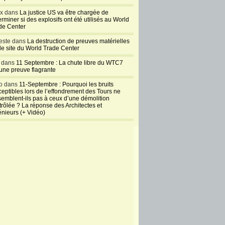
ux dans
La justice US va être chargée de
rminer si des explosifs ont été utilisés au World
de Center
este dans
La destruction de preuves matérielles
 le site du World Trade Center
l dans
11 Septembre : La chute libre du WTC7
 une preuve flagrante
o dans
11-Septembre : Pourquoi les bruits
ceptibles lors de l’effondrement des Tours ne
semblent-ils pas à ceux d’une démolition
trôlée ? La réponse des Architectes et
énieurs (+ Vidéo)