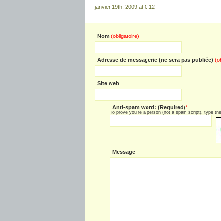
janvier 19th, 2009 at 0:12
Nom
(obligatoire)
Adresse de messagerie (ne sera pas publiée)
(o
Site web
Anti-spam word: (Required)
*
To prove you're a person (not a spam script), type the 
Message