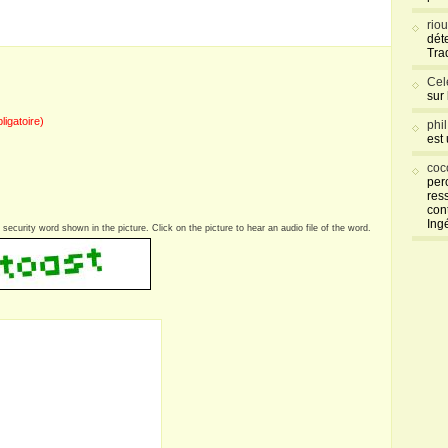
rio
déte
Tra
Cel
sur
bligatoire)
phi
est
coc
per
res
con
Ing
security word shown in the picture. Click on the picture to hear an audio file of the word.