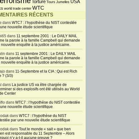
errorisme
USA
Torture
Tours Jumelles
WTC
ks
world trade center
ENTAIRES RÉCENTS
e dans
WTC7 : l’hypothèse du NIST contestée
 une nouvelle étude scientifique
i65 dans
11 septembre 2001 : Le DAILY MAIL
ne la parole à la famille Campbell qui demande
 nouvelle enquête à la justice américaine.
lin dans
11 septembre 2001 : Le DAILY MAIL
ne la parole à la famille Campbell qui demande
 nouvelle enquête à la justice américaine.
ajo dans
11-Septembre et la CIA : Qui est Rich
 ? (3/3)
al dans
La justice US va être chargée de
rminer si des explosifs ont été utilisés au World
de Center
iflo dans
WTC7 : l’hypothèse du NIST contestée
 une nouvelle étude scientifique
kodak dans
WTC7 : l’hypothèse du NIST
testée par une nouvelle étude scientifique
kodak dans
Tout le monde « sait » que ben
en est responsable du 11 Septembre – Alors
rquoi n’y a-t-il aucune preuve ?