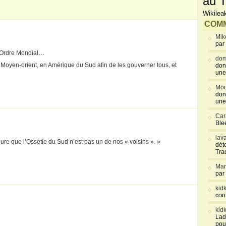
au T
Wikilea
COMM
Mik
par
el Ordre Mondial…
dom
u Moyen-orient, en Amérique du Sud afin de les gouverner tous, et
don
une
Mou
don
une
Car
Blee
lav
ure que l’Ossétie du Sud n’est pas un de nos « voisins ». »
déte
Tra
Mar
par
kid
con
kid
Lad
pou