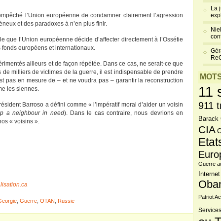
La 
 a empêché l’Union européenne de condamner clairement l’agression
exp
neux et des paradoxes à n’en plus finir.
Niel
cont
sable que l’Union européenne décide d’affecter directement à l’Ossétie
s fonds européens et internationaux.
Gér
Re
imentés ailleurs et de façon répétée. Dans ce cas, ne serait-ce que
 de milliers de victimes de la guerre, il est indispensable de prendre
MOTS
st pas en mesure de – et ne voudra pas – garantir la reconstruction
11 
me les siennes.
911 t
Président Barroso a défini comme « l’impératif moral d’aider un voisin
lp a neighbour in need
). Dans le cas contraire, nous devrions en
Barack
os « voisins ».
CIA
C
Etat
Euro
Guerre a
Internet
Oba
isation.ca
Patriot Ac
Georgie
,
Guerre
,
OTAN
,
Russie
Services