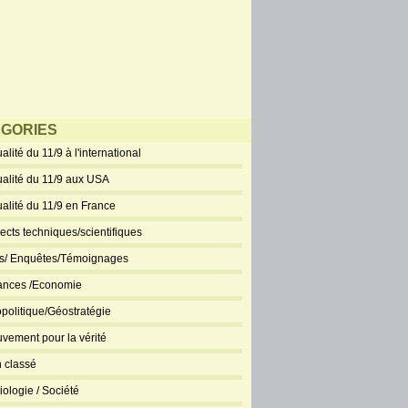
GORIES
alité du 11/9 à l'international
ualité du 11/9 aux USA
ualité du 11/9 en France
ects techniques/scientifiques
ts/ Enquêtes/Témoignages
ances /Economie
politique/Géostratégie
vement pour la vérité
 classé
iologie / Société