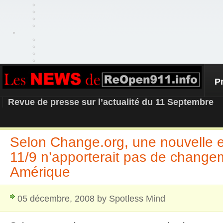
P
REOPEN911 – NEWS
Revue de presse sur l’actualité du 11 Septembre
Selon Change.org, une nouvelle e
11/9 n’apporterait pas de change
Amérique
05 décembre, 2008 by Spotless Mind