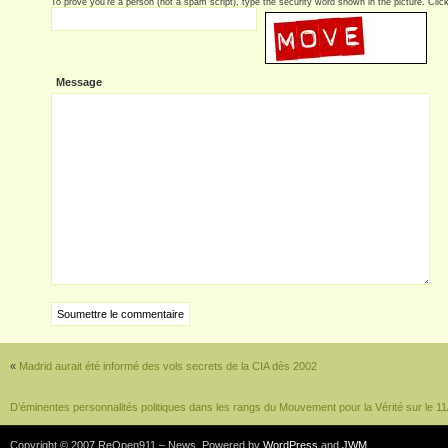
To prove you're a person (not a spam script), type the security word shown in the picture. Click 
Message
«
Madrid aurait été informé des vols secrets de la CIA dès 2002
D’éminentes personnalités politiques dans les rangs du Mouvement pour la Vérité sur le 11
Copyright © 2007 ReOpen911 – News. Powered by
WordPress
and
JWM
.