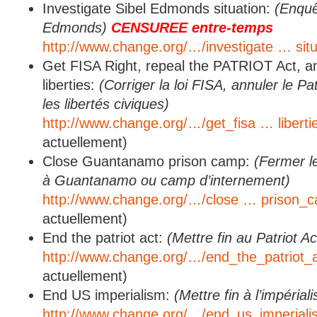
Investigate Sibel Edmonds situation:
(Enquê
Edmonds)
CENSUREE entre-temps
http://www.change.org/…/investigate … situ
Get FISA Right, repeal the PATRIOT Act, and
liberties:
(Corriger la loi FISA, annuler le Pat
les libertés civiques)
http://www.change.org/…/get_fisa … liberti
actuellement)
Close Guantanamo prison camp:
(Fermer l
à Guantanamo ou camp d’internement)
http://www.change.org/…/close … prison_
actuellement)
End the patriot act:
(Mettre fin au Patriot Ac
http://www.change.org/…/end_the_patriot_
actuellement)
End US imperialism:
(Mettre fin à l’impéria
http://www.change.org/…/end_us_imperiali