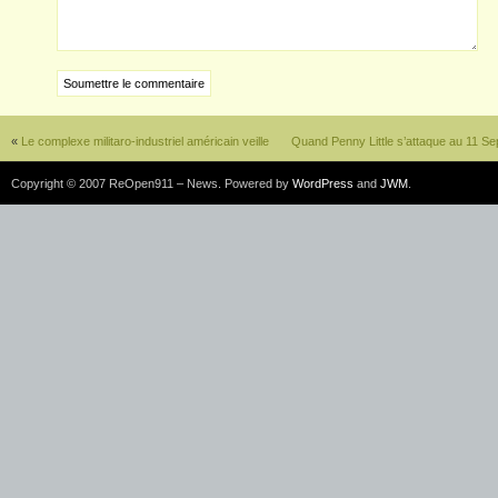
«
Le complexe militaro-industriel américain veille
Quand Penny Little s’attaque au 11 S
Copyright © 2007 ReOpen911 – News. Powered by
WordPress
and
JWM
.