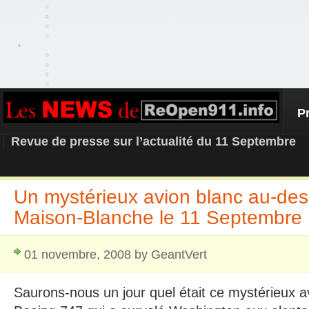
P
REOPEN911 – NEWS
Revue de presse sur l’actualité du 11 Septembre
Un mystérieux avion blanc au-des
Maison-Blanche le 11 Septembre
01 novembre, 2008 by GeantVert
Saurons-nous un jour quel était ce mystérieux a