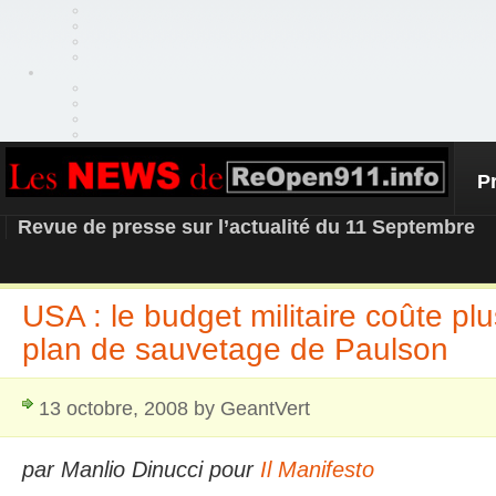
P
REOPEN911 – NEWS
Revue de presse sur l’actualité du 11 Septembre
USA : le budget militaire coûte pl
plan de sauvetage de Paulson
13 octobre, 2008 by GeantVert
par Manlio Dinucci pour
Il Manifesto