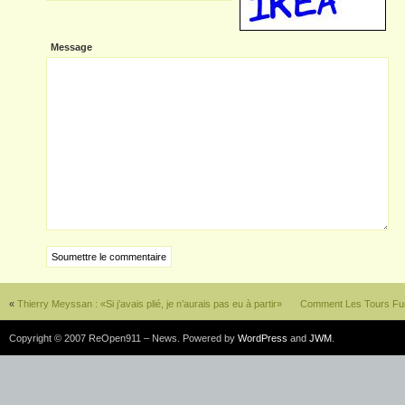
Message
«
Thierry Meyssan : «Si j’avais plié, je n’aurais pas eu à partir»
Comment Les Tours Fur
Copyright © 2007 ReOpen911 – News. Powered by
WordPress
and
JWM
.