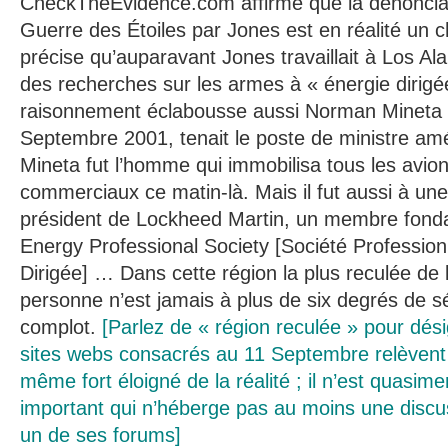
CheckTheEvidence.com affirme que la dénoncia
Guerre des Étoiles par Jones est en réalité un ch
précise qu’auparavant Jones travaillait à Los 
des recherches sur les armes à « énergie dirigé
raisonnement éclabousse aussi Norman Mineta qu
Septembre 2001, tenait le poste de ministre amé
Mineta fut l’homme qui immobilisa tous les avions
commerciaux ce matin-là. Mais il fut aussi à un
président de Lockheed Martin, un membre fonda
Energy Professional Society [Société Professionn
Dirigée] … Dans cette région la plus reculée de
personne n’est jamais à plus de six degrés de s
complot.
[Parlez de « région reculée » pour dés
sites webs consacrés au 11 Septembre relèvent d
même fort éloigné de la réalité ; il n’est quasime
important qui n’héberge pas au moins une discus
un de ses forums]