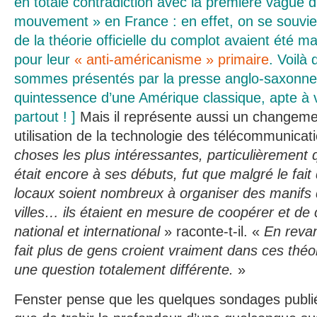
en totale contradiction avec la première vague d
mouvement » en France : en effet, on se souvie
de la théorie officielle du complot avaient été m
pour leur
« anti-américanisme » primaire
. Voilà
sommes présentés par la presse anglo-saxonn
quintessence d’une Amérique classique, apte à 
partout ! ]
Mais il représente aussi un changem
utilisation de la technologie des télécommunicat
choses les plus intéressantes, particulièremen
était encore à ses débuts, fut que malgré le fai
locaux soient nombreux à organiser des manifs 
villes… ils étaient en mesure de coopérer et d
national et international
» raconte-t-il. «
En revan
fait plus de gens croient vraiment dans ces théo
une question totalement différente.
»
Fenster pense que les quelques sondages publiés