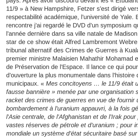
pays. Après avoir discouru devant les « Etudiant
11/9 » à New Hampshire, Fetzer s’est dirigé vers
respectabilité académique, l’université de Yale.
rencontre j’ai regardé le DVD d’un symposium qu’
l’année dernière dans sa ville natale de Madiso
star de ce show était Alfred Lambremont Webre,
tribunal alternatif des Crimes de Guerres à Kual
premier ministre Malaisien Mahathir Mohamad et
de Préservation de l’Espace. Il lance ce qui pour
d’ouverture la plus monumentale dans l’histoire
municipaux. «
Mes concitoyens … le 11/9 était 
fausse bannière » menée par une organisation s
racket des crimes de guerres en vue de fournir 
bombardement à l’uranium appauvri, à la fois gé
l’Asie centrale, de l’Afghanistan et de l’Irak po
vastes réserves de pétrole et d’uranium ; pour in
mondiale un système d’état sécuritaire basé sur