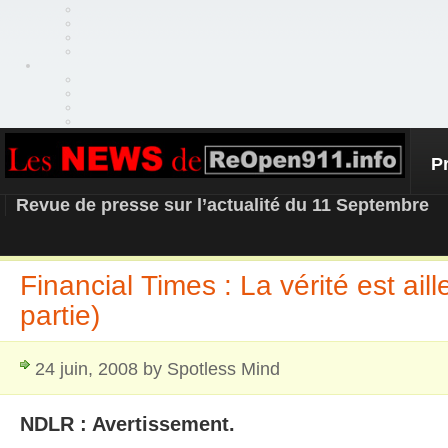
P
REOPEN911 – NEWS
Revue de presse sur l’actualité du 11 Septembre
Financial Times : La vérité est ail
partie)
24 juin, 2008 by Spotless Mind
NDLR : Avertissement.