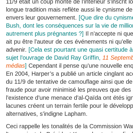
11/9 était un coup monté de l’intérieur s’inscrit
longue tradition mais reflète aussi le cynisme d
envers leur gouvernement.
[Que dire du cynisme
Bush, dont les conséquences sur la vie de milli
autrement plus prégnantes ?]
Il n’accepte ni que
ait pu être l’auteur de ces événements ni qu’elle 
advenir.
[Cela est pourtant une quasi certitude à
sujet l’ouvrage de David Ray Griffin,
11 Septembr
médias
]
Cependant il pense qu’une nouvelle enqu
En 2004, Harper’s a publié un article cinglant 
du 11/9 de tentative de camouflage ainsi que de
fraude pour avoir minimisé les preuves que des
l’existence d’une menace d’al-Qaïda ont étés ign
lacunes créent un terrain fertile pour le dévelo
alternatives, s’indigne Lapham.
Ceci rappelle les tonalités de la Commission War