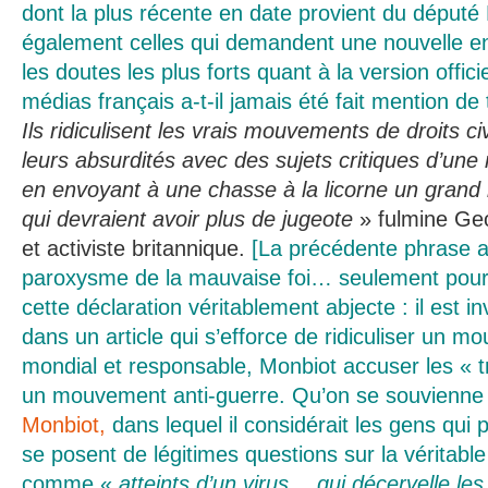
dont la plus récente en date provient du député
également celles qui demandent une nouvelle e
les doutes les plus forts quant à la version offic
médias français a-t-il jamais été fait mention de
Ils ridiculisent les vrais mouvements de droits c
leurs absurdités avec des sujets critiques d’une 
en envoyant à une chasse à la licorne un gran
qui devraient avoir plus de jugeote
» fulmine Geo
et activiste britannique.
[La précédente phrase at
paroxysme de la mauvaise foi… seulement pour 
cette déclaration véritablement abjecte : il est in
dans un article qui s’efforce de ridiculiser un 
mondial et responsable, Monbiot accuser les
«
t
un mouvement anti-guerre. Qu’on se souvienne 
Monbiot,
dans lequel il considérait les gens qui
se posent de légitimes questions sur la véritabl
comme «
atteints d’un virus… qui décervelle les