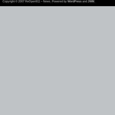
Copyright © 2007 ReOpen911 – News. Powered by
WordPress
and
JWM
.