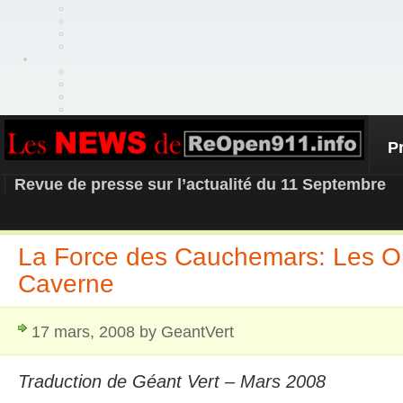
P
REOPEN911 – NEWS
Revue de presse sur l’actualité du 11 Septembre
La Force des Cauchemars: Les O
Caverne
17 mars, 2008 by GeantVert
Traduction de Géant Vert – Mars 2008