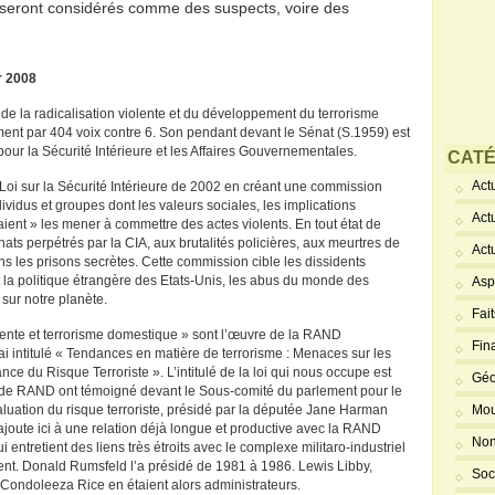
d seront considérés comme des suspects, voire des
r 2008
n de la radicalisation violente et du développement du terrorisme
nt par 404 voix contre 6. Son pendant devant le Sénat (S.1959) est
pour la Sécurité Intérieure et les Affaires Gouvernementales.
CATÉ
Actu
a Loi sur la Sécurité Intérieure de 2002 en créant une commission
ndividus et groupes dont les valeurs sociales, les implications
Act
aient » les mener à commettre des actes violents. En tout état de
ats perpétrés par la CIA, aux brutalités policières, aux meurtres de
Act
ans les prisons secrètes. Cette commission cible les dissidents
ent la politique étrangère des Etats-Unis, les abus du monde des
Asp
 sur notre planète.
Fai
olente et terrorisme domestique » sont l’œuvre de la RAND
Fin
sai intitulé « Tendances en matière de terrorisme : Menaces sur les
nce du Risque Terroriste ». L’intitulé de la loi qui nous occupe est
Géo
ole de RAND ont témoigné devant le Sous-comité du parlement pour le
aluation du risque terroriste, présidé par la députée Jane Harman
Mou
ajoute ici à une relation déjà longue et productive avec la RAND
Non
i entretient des liens très étroits avec le complexe militaro-industriel
nt. Donald Rumsfeld l’a présidé de 1981 à 1986. Lewis Libby,
Soc
 Condoleeza Rice en étaient alors administrateurs.