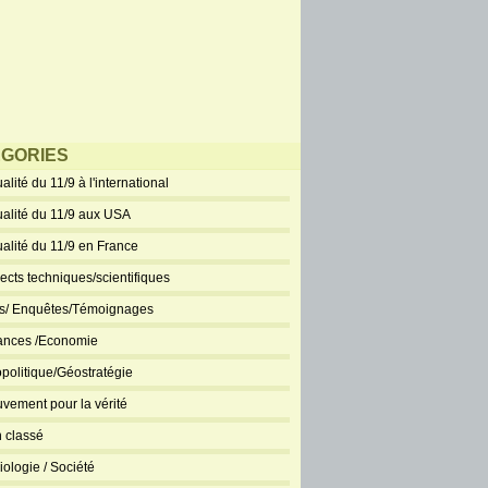
GORIES
alité du 11/9 à l'international
ualité du 11/9 aux USA
ualité du 11/9 en France
ects techniques/scientifiques
ts/ Enquêtes/Témoignages
ances /Economie
politique/Géostratégie
vement pour la vérité
 classé
iologie / Société