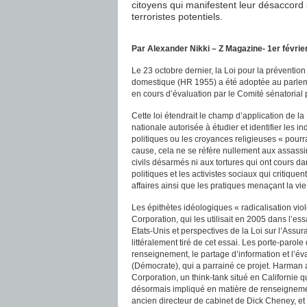
citoyens qui manifestent leur désaccor
terroristes potentiels.
Par Alexander Nikki – Z Magazine- 1er févrie
Le 23 octobre dernier, la Loi pour la préventio
domestique (HR 1955) a été adoptée au parleme
en cours d’évaluation par le Comité sénatorial 
Cette loi étendrait le champ d’application de l
nationale autorisée à étudier et identifier les i
politiques ou les croyances religieuses « pourr
cause, cela ne se réfère nullement aux assassin
civils désarmés ni aux tortures qui ont cours d
politiques et les activistes sociaux qui critiqu
affaires ainsi que les pratiques menaçant la vie
Les épithètes idéologiques « radicalisation vi
Corporation, qui les utilisait en 2005 dans l’es
Etats-Unis et perspectives de la Loi sur l’Assura
littéralement tiré de cet essai. Les porte-par
renseignement, le partage d’information et l’év
(Démocrate), qui a parrainé ce projet. Harman 
Corporation, un think-tank situé en Californie qu
désormais impliqué en matière de renseigneme
ancien directeur de cabinet de Dick Cheney, et