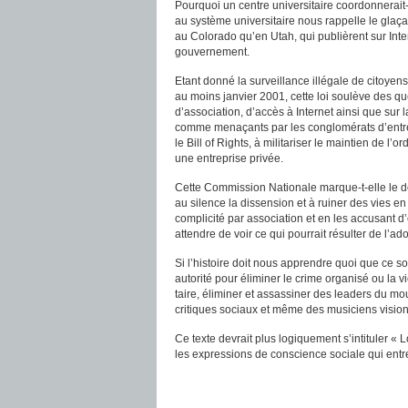
Pourquoi un centre universitaire coordonnerait-i
au système universitaire nous rappelle le glaç
au Colorado qu’en Utah, qui publièrent sur In
gouvernement.
Etant donné la surveillance illégale de citoye
au moins janvier 2001, cette loi soulève des q
d’association, d’accès à Internet ainsi que sur
comme menaçants par les conglomérats d’entrepr
le Bill of Rights, à militariser le maintien de l’o
une entreprise privée.
Cette Commission Nationale marque-t-elle le déb
au silence la dissension et à ruiner des vies e
complicité par association et en les accusant d’ê
attendre de voir ce qui pourrait résulter de l’ad
Si l’histoire doit nous apprendre quoi que ce 
autorité pour éliminer le crime organisé ou la 
taire, éliminer et assassiner des leaders du mo
critiques sociaux et même des musiciens vision
Ce texte devrait plus logiquement s’intituler « 
les expressions de conscience sociale qui entrent