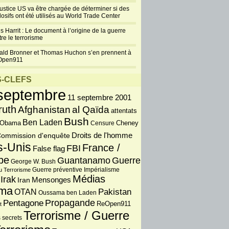
justice US va être chargée de déterminer si des
losifs ont été utilisés au World Trade Center
s Harrit : Le document à l’origine de la guerre
re le terrorisme
ald Bronner et Thomas Huchon s’en prennent à
Open911
-CLEFS
septembre
11 septembre 2001
ruth
Afghanistan
al Qaïda
attentats
Bush
Ben Laden
 Obama
Censure
Cheney
Droits de l'homme
ommission d'enquête
s-Unis
France /
FBI
False flag
pe
Guantanamo
Guerre
George W. Bush
Guerre préventive
u Terrorisme
Impérialisme
Médias
Irak
Iran
Mensonges
ma
OTAN
Pakistan
Oussama ben Laden
Propagande
Pentagone
ReOpen911
t
Terrorisme / Guerre
 secrets