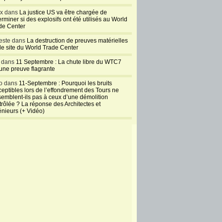
ux dans
La justice US va être chargée de
rminer si des explosifs ont été utilisés au World
de Center
este dans
La destruction de preuves matérielles
 le site du World Trade Center
l dans
11 Septembre : La chute libre du WTC7
 une preuve flagrante
o dans
11-Septembre : Pourquoi les bruits
ceptibles lors de l’effondrement des Tours ne
semblent-ils pas à ceux d’une démolition
trôlée ? La réponse des Architectes et
énieurs (+ Vidéo)