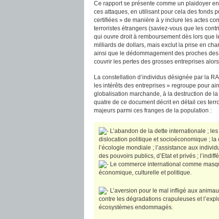
Ce rapport se présente comme un plaidoyer en
ces attaques, en utilisant pour cela des fonds pub
certifiées » de manière à y inclure les actes 
terroristes étrangers (saviez-vous que les cont
qui ouvre droit à remboursement dès lors que le
milliards de dollars, mais exclut la prise en c
ainsi que le dédommagement des proches des p
couvrir les pertes des grosses entreprises alo
La constellation d’individus désignée par la
les intérêts des entreprises » regroupe pour ain
globalisation marchande, à la destruction de la
quatre de ce document décrit en détail ces ter
majeurs parmi ces franges de la population :
L’abandon de la dette internationale ; les 
dislocation politique et socioéconomique ; la q
l’écologie mondiale ; l’assistance aux individu
des pouvoirs publics, d’Etat et privés ; l’indif
Le commerce international comme masque
économique, culturelle et politique.
L’aversion pour le mal infligé aux animaux
contre les dégradations crapuleuses et l’explo
écosystèmes endommagés.