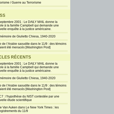
rorisme / Guerre au Terrorisme
SS
septembre 2001 : Le DAILY MAIL donne la
ole à la famille Campbell qui demande une
velle enquête à la justice américaine.
mémoire de Giulietto Chiesa, 1940-2020
e de l’Arabie saoudite dans le 11/9 : des témoins
aient été menacés [Washington Post]
CLES RÉCENTS
septembre 2001 : Le DAILY MAIL donne la
ole à la famille Campbell qui demande une
velle enquête à la justice américaine.
mémoire de Giulietto Chiesa, 1940-2020
e de l’Arabie saoudite dans le 11/9 : des témoins
aient été menacés [Washington Post]
7 : l’hypothèse du NIST contestée par une
velle étude scientifique
ie Van Auken dans Le New York Times : les
egistrements du 11/9