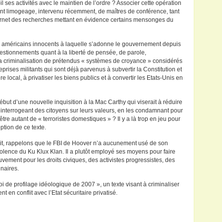
l ses activités avec le maintien de l’ordre ? Associer cette opération
ant limogeage, intervenu récemment, de maîtres de conférence, tant
ternet des recherches mettant en évidence certains mensonges du
ns américains innocents à laquelle s’adonne le gouvernement depuis
uestionnements quant à la liberté de pensée, de parole,
 la criminalisation de prétendus « systèmes de croyance » considérés
ises militants qui sont déjà parvenus à subvertir la Constitution et
rdre local, à privatiser les biens publics et à convertir les Etats-Unis en
ut d’une nouvelle inquisition à la Mac Carthy qui viserait à réduire
n interrogeant des citoyens sur leurs valeurs, en les condamnant pour
tre autant de « terroristes domestiques » ? Il y a là trop en jeu pour
option de ce texte.
soit, rappelons que le FBI de Hoover n’a aucunement usé de son
violence du Ku Klux Klan. Il a plutôt employé ses moyens pour faire
uvement pour les droits civiques, des activistes progressistes, des
naires.
Loi de profilage idéologique de 2007 », un texte visant à criminaliser
 en conflit avec l’Etat sécuritaire privatisé.