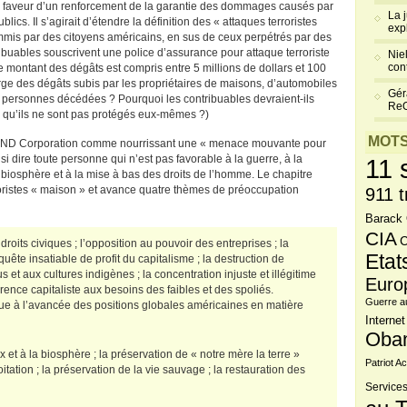
 faveur d’un renforcement de la garantie des dommages causés par
La 
lics. Il s’agirait d’étendre la définition des « attaques terroristes
exp
commis par des citoyens américains, en sus de ceux perpétrés par des
ribuables souscrivent une police d’assurance pour attaque terroriste
Niel
cont
 montant des dégâts est compris entre 5 millions de dollars et 100
harge des dégâts subis par les propriétaires de maisons, d’automobiles
Gér
ersonnes décédées ? Pourquoi les contribuables devraient-ils
Re
rs qu’ils ne sont pas protégés eux-mêmes ?)
MOTS
 RAND Corporation comme nourrissant une « menace mouvante pour
si dire toute personne qui n’est pas favorable à la guerre, à la
11 
 biosphère et à la mise à bas des droits de l’homme. Le chapitre
roristes « maison » et avance quatre thèmes de préoccupation
911 t
Barack
CIA
C
droits civiques ; l’opposition au pouvoir des entreprises ; la
Etat
uête insatiable de profit du capitalisme ; la destruction de
s et aux cultures indigènes ; la concentration injuste et illégitime
Euro
férence capitaliste aux besoins des faibles et des spoliés.
Guerre a
 à l’avancée des positions globales américaines en matière
Internet
Oba
 et à la biosphère ; la préservation de « notre mère la terre »
Patriot Ac
itation ; la préservation de la vie sauvage ; la restauration des
Services