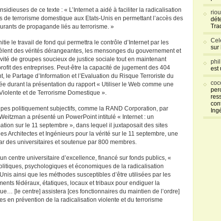
dieuses de ce texte : « L’Internet a aidé à faciliter la radicalisation
rio
sus de terrorisme domestique aux Etats-Unis en permettant l’accès des
déte
Tra
ourants de propagande liés au terrorisme. »
Cel
ie le travail de fond qui permettra le contrôle d’Internet par les
sur
évèlent des vérités dérangeantes, les mensonges du gouvernement et
tivité de groupes soucieux de justice sociale tout en maintenant
phi
rofit des entreprises. Peut-être la capacité de jugement des 404
est
le Partage d’Information et l’Evaluation du Risque Terroriste du
coc
térée durant la présentation du rapport « Utiliser le Web comme une
per
 Violente et de Terrorisme Domestique ».
res
con
oupes politiquement subjectifs, comme la RAND Corporation, par
Ing
Weitzman a présenté un PowerPoint intitulé « Internet : un
tion sur le 11 septembre », dans lequel il juxtaposait des sites
 des Architectes et Ingénieurs pour la vérité sur le 11 septembre, une
par des universitaires et soutenue par 800 membres.
un centre universitaire d’excellence, financé sur fonds publics, «
 politiques, psychologiques et économiques de la radicalisation
Unis ainsi que les méthodes susceptibles d’être utilisées par les
ments fédéraux, étatiques, locaux et tribaux pour endiguer la
que… [le centre] assistera [ces fonctionnaires du maintien de l’ordre]
 en prévention de la radicalisation violente et du terrorisme