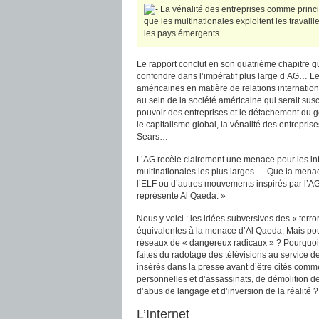
La vénalité des entreprises comme principa
que les multinationales exploitent les travail
les pays émergents.
Le rapport conclut en son quatrième chapitre qu
confondre dans l’impératif plus large d’AG… L
américaines en matière de relations internati
au sein de la société américaine qui serait susc
pouvoir des entreprises et le détachement du 
le capitalisme global, la vénalité des entrepri
Sears…
L’AG recèle clairement une menace pour les int
multinationales les plus larges … Que la menace 
l’ELF ou d’autres mouvements inspirés par l’AG
représente Al Qaeda. »
Nous y voici : les idées subversives des « te
équivalentes à la menace d’Al Qaeda. Mais pou
réseaux de « dangereux radicaux » ? Pourquoi
faites du radotage des télévisions au service d
insérés dans la presse avant d’être cités com
personnelles et d’assassinats, de démolition de
d’abus de langage et d’inversion de la réalité ?
L’Internet