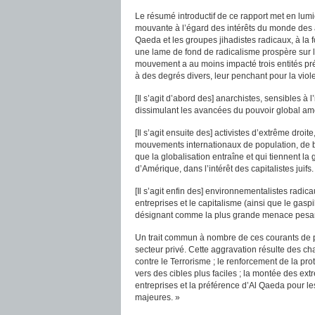
Le résumé introductif de ce rapport met en lum
mouvante à l’égard des intérêts du monde des 
Qaeda et les groupes jihadistes radicaux, à la 
une lame de fond de radicalisme prospère sur
mouvement a au moins impacté trois entités pré
à des degrés divers, leur penchant pour la violen
[Il s’agit d’abord des] anarchistes, sensibles 
dissimulant les avancées du pouvoir global amé
[Il s’agit ensuite des] activistes d’extrême droite
mouvements internationaux de population, de bi
que la globalisation entraîne et qui tiennent l
d’Amérique, dans l’intérêt des capitalistes juifs.
[Il s’agit enfin des] environnementalistes radi
entreprises et le capitalisme (ainsi que le gasp
désignant comme la plus grande menace pesant s
Un trait commun à nombre de ces courants de pe
secteur privé. Cette aggravation résulte des c
contre le Terrorisme ; le renforcement de la pr
vers des cibles plus faciles ; la montée des ext
entreprises et la préférence d’Al Qaeda pour 
majeures. »