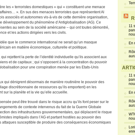
Ter
ière les « terroristes domestiques » qui « constituent une menace
affaires… ». En sus des menaces terroristes que représentent Al
fois associés et autonomes vis-à-vis de cette dernière organisation,
R
 le développement du phénomène d’Antiglobalisation (AG). Ce
11 
sentes au sein de la société américaine – qui ont toutes démontré,
par
ce et les actions dirigées vers les civils.
nou
à l’idée que le commerce international ne serait qu’un masque
En 
ricain en matière économique, culturelle et politique.
Rôl
aur
, qui rejettent la perte de l’identité individuelle qu’ils associent aux
ens et de capitaux ; qui s’opposent à la concentration du pouvoir
a globalisation pour une conspiration menée par les Etats-Unis
ARTI
11 
par
caux qui dénigrent désormais de manière routinière le pouvoir des
nou
illage discrétionnaire de ressources qu’ils emportent) en les
ur la planète et la vie qu’elle accueille.
En 
Rôl
nsée peut être trouvé dans le risque accru qu’ils font peser sur le
aur
hangements de contexte intervenus du fait de la Guerre Globale
otection des infrastructures gouvernementales, qui déplacent le risque
WTC
rémistes impliqués dans l’AG et partant hostiles au pouvoir des
nou
les attaques susceptible de produire des conséquences économiques
Lor
enr