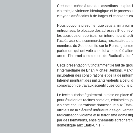
Ceci nous mène à une des assertions les plus insi
violente, la violence idéologique et le proces
citoyens américains à de larges et constants c
Nous pouvons présumer que cette affirmation init
entreprises, le blocage des adresses IP qui r
les abus des entreprises ; en interrompant l’ac
l’accès aux sites commerciaux, nécessaire au p
membres du Sous-comité sur le Renseignement, 
parlement qui ont voté cette loi a-t-elle été al
arme : l’Internet comme outil de Radicalisation
Cette présentation fut notamment le fait de gr
l’intermédiaire de Brian Michael Jenkins. Mark 
incubateur des conspirations et de la désinforma
Internet montrant des militants violents à celui
compilation de travaux scientifiques conduite 
Le texte autorise également la mise en place d’
pour étudier les racines sociales, criminelles,
violente et du terrorisme domestique aux Etats-
officiels de la Sécurité Intérieure des gouverne
radicalisation violente et le terrorisme domesti
par des formations, enseignements et recherches
domestique aux Etats-Unis. »