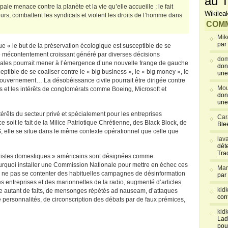
au T
le menace contre la planète et la vie qu’elle accueille ; le fait
Wikilea
leurs, combattent les syndicats et violent les droits de l’homme dans
COMM
Mik
par
e « le but de la préservation écologique est susceptible de se
e mécontentement croissant généré par diverses décisions
dom
onales pourrait mener à l’émergence d’une nouvelle frange de gauche
don
eptible de se coaliser contre le « big business », le « big money », le
une
gouvernement… La désobéissance civile pourrait être dirigée contre
Mou
ses et les intérêts de conglomérats comme Boeing, Microsoft et
don
une
érêts du secteur privé et spécialement pour les entreprises
Car
soit le fait de la Milice Patriotique Chrétienne, des Black Block, de
Blee
, elle se situe dans le même contexte opérationnel que celle que
lav
déte
Tra
rroristes domestiques » américains sont désignées comme
rquoi installer une Commission Nationale pour mettre en échec ces
Mar
 ne pas se contenter des habituelles campagnes de désinformation
par
es entreprises et des marionnettes de la radio, augmenté d’articles
kid
me autant de faits, de mensonges répétés ad nauseam, d’attaques
con
 personnalités, de circonscription des débats par de faux prémices,
kid
Lad
pou