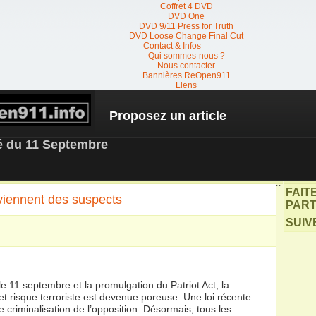
Coffret 4 DVD
DVD One
DVD 9/11 Press for Truth
DVD Loose Change Final Cut
Contact & Infos
Qui sommes-nous ?
Nous contacter
Bannières ReOpen911
Liens
Proposez un article
 NEWS
té du 11 Septembre
``
FAIT
viennent des suspects
PART
SUIV
le 11 septembre et la promulgation du Patriot Act, la
 et risque terroriste est devenue poreuse. Une loi récente
 criminalisation de l’opposition. Désormais, tous les