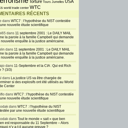
errorisme
USA
Torture
Tours Jumelles
WTC
ks
world trade center
ENTAIRES RÉCENTS
e dans
WTC7 : l’hypothèse du NIST contestée
 une nouvelle étude scientifique
i65 dans
11 septembre 2001 : Le DAILY MAIL
ne la parole à la famille Campbell qui demande
 nouvelle enquête à la justice américaine.
lin dans
11 septembre 2001 : Le DAILY MAIL
ne la parole à la famille Campbell qui demande
 nouvelle enquête à la justice américaine.
ajo dans
11-Septembre et la CIA : Qui est Rich
 ? (3/3)
al dans
La justice US va être chargée de
rminer si des explosifs ont été utilisés au World
de Center
iflo dans
WTC7 : l’hypothèse du NIST contestée
 une nouvelle étude scientifique
kodak dans
WTC7 : l’hypothèse du NIST
testée par une nouvelle étude scientifique
kodak dans
Tout le monde « sait » que ben
en est responsable du 11 Septembre – Alors
rquoi n’y a-t-il aucune preuve ?