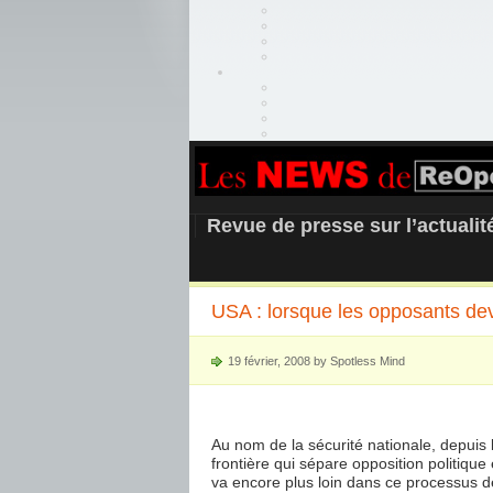
REOPEN911 –
Revue de presse sur l’actuali
USA : lorsque les opposants de
19 février, 2008 by Spotless Mind
Au nom de la sécurité nationale, depuis 
frontière qui sépare opposition politique
va encore plus loin dans ce processus de