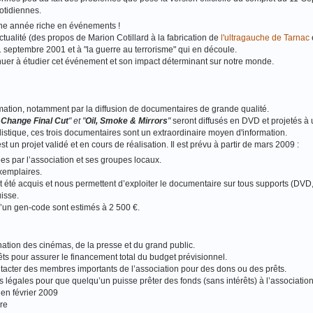
otidiennes.
ne année riche en événements !
ctualité (des propos de Marion Cotillard à la fabrication de
l'ultragauche de Tarnac
11 septembre 2001 et à "la guerre au terrorisme" qui en découle.
tinuer à étudier cet événement et son impact déterminant sur notre monde.
rmation, notamment par la diffusion de documentaires de grande qualité.
Change Final Cut
" et "
Oil, Smoke & Mirrors
"
seront diffusés en DVD et projetés à 
alistique, ces trois documentaires sont un extraordinaire moyen d'information.
st un projet validé et en cours de réalisation. Il est prévu à partir de mars 2009 :
es par l’association et ses groupes locaux.
xemplaires.
t été acquis et nous permettent d’exploiter le documentaire sur tous supports (DV
uisse.
 d’un gen‐code sont estimés à 2 500 €.
tination des cinémas, de la presse et du grand public.
ts pour assurer le financement total du budget prévisionnel.
acter des membres importants de l’association pour des dons ou des prêts.
s légales pour que quelqu’un puisse prêter des fonds (sans intérêts) à l’association
 en février 2009
ire