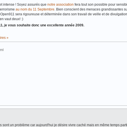
 et intense ! Soyez assurés que
notre association
fera tout son possible pour sensibi
 terrorisme
au nom du 11 Septembre
. Bien conscient des menaces grandissantes s
ReOpen911 sera rigoureuse et déterminée dans son travail de veille et de divulgatio
en vaut deux! :)
, je vous souhaite donc une excellente année 2009.
res »
html
es sont un problème car aujourd'hui je désire vivre caché mais en même temps partic