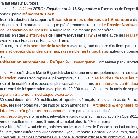
era fait état sur Europe1.
à Caen
r cette fois
ZERO : Enquête sur le 11-Septembre
à l’occasion de l’exposi
ganisée par le
Mémorial de Caen
.
econstruire les défenses de l’Amérique
lisé la
traduction du rapport « R
» du
re document d’importance historique précédemment traduit: «
Le Dossier Northwo
e de l’association ReOpen911
à laquelle tout le monde peut adhérer.
ons mis en ligne
2 interviews
de Thierry Meyssan (
ITW 2
)
et une autre des
réalisa
savoir Franco Fracassi et Francesco Trento.
11 a organisé «
la semaine de la vérité
» avec un grand nombre d’actions partout
tions et débats dans des cinémas
rassemblements pacifiste
,
s
autour de bougie
etc.
nifestation européenne
« ReOpen 9
‐
11 Investigation
» organisée par «
United
ier sur Europe1,
Jean-Marie Bigard déclenche une énorme polémique
en remetta
claration
les foudres de tous les 
, certes trop rapide et péremptoire, qui lui vaut
une interview vérité déc
 le sujet de manière plus posée et plus convaincante dans
 un
record de fréquentation
avec plus de 20 000 visites. Au cours du mois de sept
lgré un traitement médiatique exécrable
.
 spectateurs, dont 80 architectes et ingénieurs français, et les caméras de France
Architects & engineers fo
Gage
, président-fondateur de l’association américaine «
hitectes et d’ingénieurs francophones
sera par la suite constitué.
court reportage
de 5 minutes, pitoyable et caricatural sur l’association ReOpen911.
verte officiellement depuis 6 mois et comptait plus de 120 membres
ts « Kino‐Vérité » ont été organisées par les membres de l’association tout au lon
e libre, dans différentes villes comme Lyon, Grenoble, Bordeaux et d’autres, dans 
sonnes peu au fait des problèmes que pose la version officielle du complot du 11-S