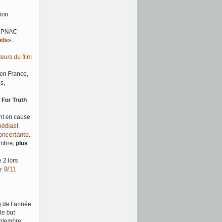
tion
 PNAC
ods
».
teurs du film
 en France,
s,
 For Truth
nt en cause
médias
!
oncertante
.
embre,
plus
 2 lors
r 9/11
g de l’année
le but
eptembre