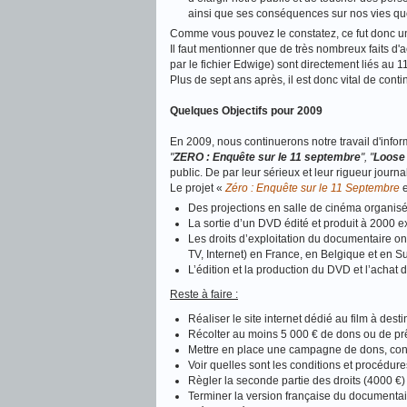
ainsi que ses conséquences sur nos vies qu
Comme vous pouvez le constatez, ce fut donc u
Il faut mentionner que de très nombreux faits d'a
par le fichier Edwige) sont directement liés au 
Plus de sept ans après, il est donc vital de con
Quelques Objectifs pour 2009
En 2009, nous continuerons notre travail d'info
"
ZERO : Enquête sur le 11 septembre
", "
Loose 
public. De par leur sérieux et leur rigueur journ
Le projet «
Zéro : Enquête sur le 11 Septembre
e
Des projections en salle de cinéma organisé
La sortie d’un DVD édité et produit à 2000 e
Les droits d’exploitation du documentaire on
TV, Internet) en France, en Belgique et en S
L’édition et la production du DVD et l’achat
Reste à faire :
Réaliser le site internet dédié au film à des
Récolter au moins 5 000 € de dons ou de prê
Mettre en place une campagne de dons, cont
Voir quelles sont les conditions et procédure
Règler la seconde partie des droits (4000 €)
Terminer la version française du documenta