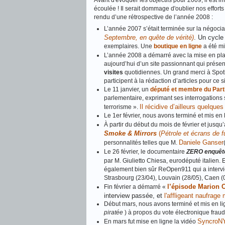
Avant d'évoquer les objectifs pour 2009, il est
écoulée ! Il serait dommage d'oublier nos effort
rendu d’une rétrospective de l’année 2008 :
L’année 2007 s’était terminée sur la négociat
Septembre, en quête de vérité)
. Un cycl
exemplaires. Une
boutique en ligne
a été mi
L’année 2008 a démarré avec la mise en pl
aujourd’hui d’un site passionnant qui prése
visites
quotidiennes. Un grand merci à Spotl
participent à la rédaction d’articles pour ce si
Le 11 janvier, un
député et membre du Parti
parlementaire, exprimant ses interrogations s
Il récidive d’ailleurs quelque
terrorisme ».
Le 1er février, nous avons terminé et mis en
À partir du début du mois de février et jus
Smoke & Mirrors
(
Pétrole et écrans de 
Daniele Ganser
personnalités telles que M.
Le 26 février, le documentaire
ZERO enquête
par M. Giulietto Chiesa, eurodéputé italien. 
également bien sûr ReOpen911 qui a intervie
Strasbourg (23/04), Louvain (28/05), Caen (0
l’épisode Marion C
Fin février a démarré «
interview passée, et
l'affligeant naufrage 
Début mars, nous avons terminé et mis en lig
piratée
) à propos du vote électronique frau
SyncroNY
En mars fut mise en ligne la vidéo