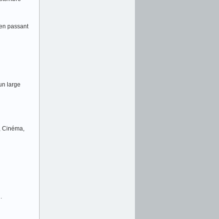
en passant
un large
D, Cinéma,
.