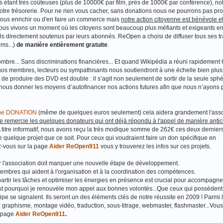
étant très coûteuses (plus de 10000€ par film, près de 1000€ par conférence), no
 notre trésorerie. Pour ne rien vous cacher, sans donations nous ne pourrons pas p
e nous enrichir ou d'en faire un commerce mais
notre action citoyenne est bénévole et
 nous vivons un moment où les citoyens sont beaucoup plus méfiants et exigeants en
-ils directement soutenus par leurs abonnés. ReOpen a choisi de diffuser tous ses t
ms...)
de manière entièrement gratuite
.
ombre... Sans discriminations financières... Et quand Wikipédia a réuni rapidement 
 nos membres, lecteurs ou sympathisants nous soutiendront à une échelle bien plu
 de produire des DVD est double : il s’agit non seulement de sortir de la seule sphè
 nous donner les moyens d’autofinancer nos actions futures afin que nous n’ayons 
 une DONATION
(même de quelques euros seulement) cela aidera grandement l'asso
je remercie les quelques donateurs qui ont déjà répondu à l'appel de manière antic
titre informatif, nous avons reçu la très modique somme de 262€ ces deux derniers 
re quelque projet que ce soit. Pour ceux qui voudraient faire un don spécifique en
ez-vous sur la page
Aider ReOpen911
vous y trouverez les infos sur ces projets.
 l'association doit marquer une nouvelle étape de développement.
es qui aident à l'organisation et à la coordination des compétences.
artir les tâches et optimiser les énergies en présence est crucial pour accompagne
est pourquoi je renouvèle mon appel aux bonnes volontés...Que ceux qui possèden
e se signalent. Ils seront un des éléments clés de notre réussite en 2009 ! Parmi 
 : graphisme, montage vidéo, traduction, sous-titrage, webmaster, flashmaster...Vou
e page
Aider ReOpen911
.