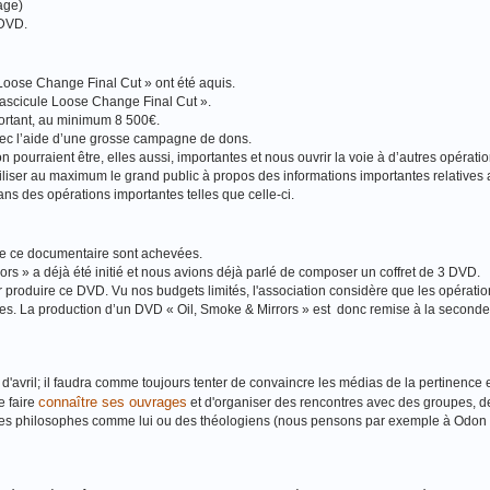
tage)
 DVD.
 Loose Change Final Cut » ont été aquis.
Fascicule Loose Change Final Cut ».
mportant, au minimum 8 500€.
vec l’aide d’une grosse campagne de dons.
 pourraient être, elles aussi, importantes et nous ouvrir la voie à d’autres opérati
biliser au maximum le grand public à propos des informations importantes relatives 
sans des opérations importantes telles que celle‐ci.
 de ce documentaire sont achevées.
ors » a déjà été initié et nous avions déjà parlé de composer un coffret de 3 DVD.
r produire ce DVD. Vu nos budgets limités, l'association considère que les opératio
ires. La production d’un DVD « Oil, Smoke & Mirrors » est donc remise à la seconde
d'avril; il faudra comme toujours tenter de convaincre les médias de la pertinence 
connaître ses ouvrages
e faire
et d'organiser des rencontres avec des groupes, d
er des philosophes comme lui ou des théologiens (nous pensons par exemple à Odon 