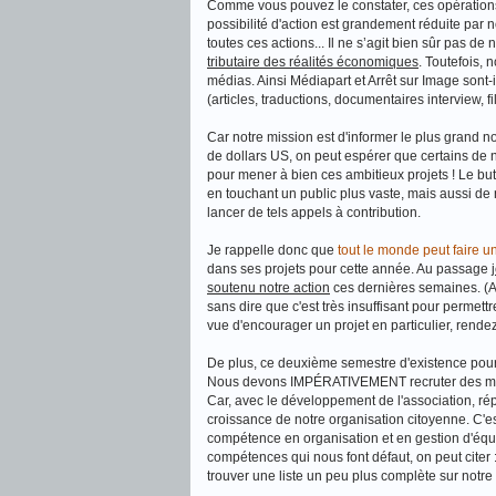
Comme vous pouvez le constater, ces opérations 
possibilité d'action est grandement réduite par
toutes ces actions... Il ne s’agit bien sûr pas d
tributaire des réalités économiques
. Toutefois,
médias. Ainsi Médiapart et Arrêt sur Image sont
(articles, traductions, documentaires interview, fil
Car notre mission est d'informer le plus grand n
de dollars US, on peut espérer que certains de
pour mener à bien ces ambitieux projets ! Le but
en touchant un public plus vaste, mais aussi de
lancer de tels appels à contribution.
Je rappelle donc que
tout le monde peut faire
dans ses projets pour cette année. Au passage
soutenu notre action
ces dernières semaines. (A 
sans dire que c'est très insuffisant pour permett
vue d'encourager un projet en particulier, rend
De plus, ce deuxième semestre d'existence pour
Nous devons IMPÉRATIVEMENT recruter des membr
Car, avec le développement de l'association, rép
croissance de notre organisation citoyenne. C'
compétence en organisation et en gestion d'équip
compétences qui nous font défaut, on peut citer
trouver une liste un peu plus complète sur notr