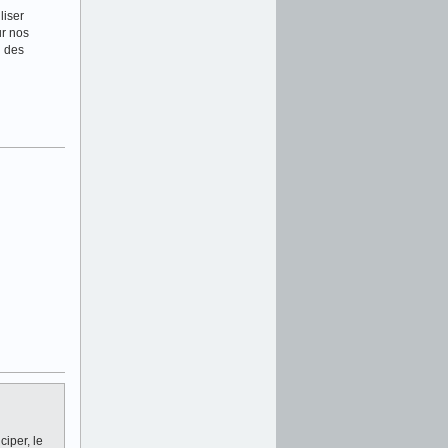
liser
ur nos
n des
iper, le