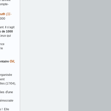
 l’année
compte‐
ruth
(11-
2000
t. Il s’agit
s de 1000
ceux qui
ance
 le
Oil,
ntaire
 organisée
sent
les (17/04),
ées d'une
émocratie
 ! Elle