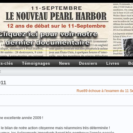
ts-clés
Témoignages
News
Dossiers
Livres
Bo
E
911
Rue89 échoue à l'examen du 11 S
e excellente année 2009 !
 le bilan de notre action citoyenne mais néanmoins très déterminée !