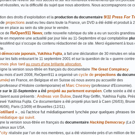
 important de revenir sur nos succès et sur les nombreux événements qui ont ponctué
s et réussites, vu la difficulté du sujet que nous abordons. Nous accompagnons ce 
9/11 Press For T
ion des droits d’exploitation et la
production du documentaire
e de
projections
avait eu lieu dans toute la France, un DVD a été édité et produit à 
se en place au sein du site pour le vendre.
ReOpen911 News
ace de
:
cette nouvelle rubrique du site a eu un succès grandissan
nte en moyenne une actualité par jour liée au 11-Septembre et qui comptabilise
plu
essMind qui s’occupe du contenu rédactionnel de ce site. Merci également à tous 
te.
 démocrate japonais, Yukihisa Fujita
, a fait une déclaration de 30 minutes en sé
ur les faits entourant le 11 septembre 2001 et sur la question de la « guerre contre
s mois plus tard
au cours d'une brillante allocution
.
 ligne la version sous‐titrée en français du documentaire
The Great Conspiracy
.
cycle de
projections
qu’au mois d’avril 2008, ReOpen911 a organisé un
du docume
fumée
)
en France, en Belgique et en Suisse où nous avons pu accueillir des
Marc
(professeur d’Histoire contemporaine) et
Chesney
(professeur d'Economie).
projeté au
 sur le 11-Septembre
a été
parlement européen
. Cette soirée a été
Andreas von Bulow
Etaient aussi présents :
, David Ray Griffin, Yukihisa Fujita. Pré
wé Yukihisa Fujita. Ce documentaire a été projeté plus tard à Caen (26/03), Bruxel
6/06), Paris (13/09) et Bruxelles (12/11).
otillard
» , où l'actrice fut médiatiquement lynchée pour quelques phrases tir
médiatique qui suivit.
ne la version sous‐titrée en français du
documentaire
Hacking Democracy
(La D
duleux aux USA.
city
réalisée par l’un de nos membres, qui a été visionnée près d’un million de fois