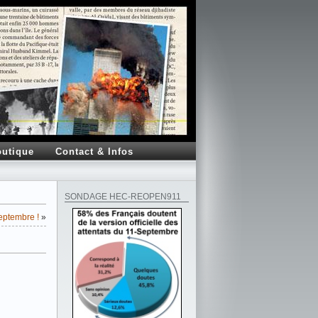
utique
Contact & Infos
SONDAGE HEC-REOPEN911
eptembre !
»