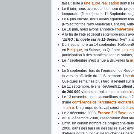
une autre réalisation
faisait suite à
dont il s
Le 6 juin, nous avons eu l’honneur de projete
temporaire (6 mois) sur le 11-Septembre or
Le 6 juin encore, nous avons également fina
(Project for the New American Century). Aut
Le 18 juin, nous avons annoncé
l’ouvertur
À la fin de l’été et début septembre nous av
"
ZERO : Enquête sur le 11-Septembre
", à 
Du 7 septembre au 14 septembre, ReOpen9
Belgique
projec
en
, en Suisse, au Québec :
participation à des manifestations et salons, 
ma
Le 7 septembre s’est tenue à Bruxelles la
».
Le 5 septembre, lors de l’émission de Ruqu
Une dé
la version officielle du 11-Septembre.
Quelques semaines plus tard, il revient sur
Le 11 septembre, le site ReOpen911 atteint
ma
de 200 000 visites
seront comptabilisées
Le 13 novembre, nous accueillons plus de 230
d’une
conférence de l'architecte Richard 
Truth
arc
». Un groupe de travail constitué d’
France 2
diffuse un 
Le 2 décembre 2008,
Au 18 décembre 2008, l’association était ou
Enfin, un certain nombre de projections‐déba
2008, dans des bars ou des salles avec entré
d’élargir notre public et de toucher des per