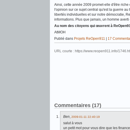
Ainsi, cette année 2009 promet-elle d'être riche
l'opinion sur ce sujet central qu'est la guerre au
libertés individuelles et sur notre démocratie, 
informations. Plus que jamais, un homme averti 
Au nom des citoyens qui œuvrent à ReOpen911
AtMOH
Publié dans
Projets ReOpen911
|
17 Commentai
URL courte : https://www.reopen911.info/1746.
Commentaires (17)
Ben
,
2009-01-11 22:40:19
salut à vous
un petit mot pour vous dire que les financ