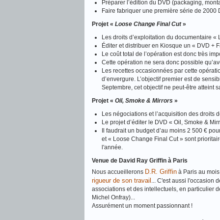
Préparer l’édition du DVD (packaging, mon
Faire fabriquer une première série de 2000
Projet «
Loose Change Final Cut
»
Les droits d’exploitation du documentaire «
Éditer et distribuer en Kiosque un « DVD + 
Le coût total de l’opération est donc très i
Cette opération ne sera donc possible qu’a
Les recettes occasionnées par cette opération
d’envergure. L’objectif premier est de sensi
Septembre, cet objectif ne peut‐être atteint 
Projet «
Oil, Smoke & Mirrors
»
Les négociations et l’acquisition des droits
Le projet d’éditer le DVD « Oil, Smoke & Mirr
Il faudrait un budget d’au moins 2 500 € pou
et « Loose Change Final Cut » sont priorita
l'année.
Venue de David Ray Griffin à Paris
D.R. Griffin
Nous accueillerons
à Paris au mois 
rigueur de son travail
... C'est aussi l'occasion d
associations et des intellectuels, en particuli
Michel Onfray)...
Assurément un moment passionnant !