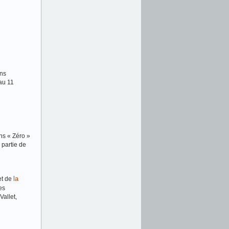
ons
au 11
ns « Zéro »
 partie de
la
et de
es
Vallet,