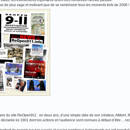
e vœux, les événements importants furent très nombreux l'année passée.
i de plus sage et motivant que de se remémorer tous les moments forts de 2008 !
aire du site ReOpen911 : en deux ans, d’une simple idée de son créateur, AtMoH
déclarée loi 1901 dont les actions et l’audience sont connues à défaut d’être ... re