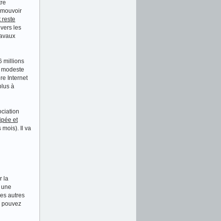
tre
romouvoir
 reste
vers les
ravaux
6 millions
s modeste
re Internet
plus à
ciation
ipée et
mois). Il va
r la
t une
les autres
s pouvez