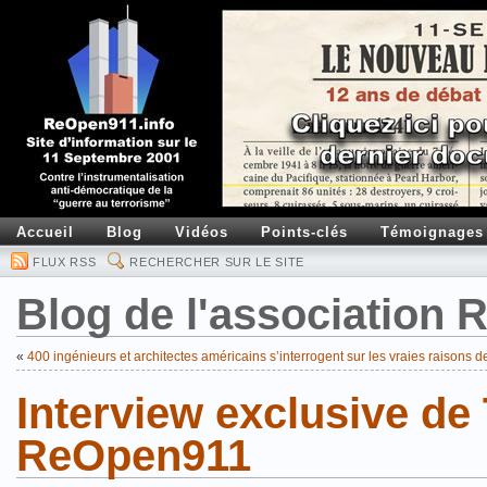
Accueil
Blog
Vidéos
Points-clés
Témoignages
FLUX RSS
RECHERCHER SUR LE SITE
Blog de l'association
«
400 ingénieurs et architectes américains s’interrogent sur les vraies raisons 
Interview exclusive de
ReOpen911