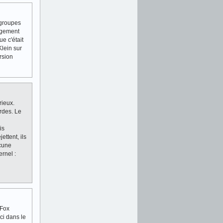
 groupes
argement
e c'était
Klein sur
rsion
rieux.
urdes. Le
is
ettent, ils
ucune
rnel :
"Fox
ci dans le