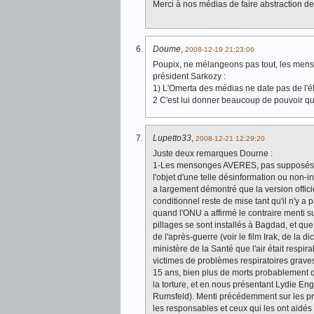
Merci à nos médias de faire abstraction de 
Doume
,
2008-12-19 21:23:06
Poupix, ne mélangeons pas tout, les menso
président Sarkozy :
1) L'Omerta des médias ne date pas de l'éle
2 C'est lui donner beaucoup de pouvoir que
Lupetto33
,
2008-12-21 12:29:20
Juste deux remarques Dourne :
1-Les mensonges AVERES, pas supposés, de
l'objet d'une telle désinformation ou non-
a largement démontré que la version officie
conditionnel reste de mise tant qu'il n'y a
quand l'ONU a affirmé le contraire menti s
pillages se sont installés à Bagdad, et qu
de l'après-guerre (voir le film Irak, de la 
ministère de la Santé que l'air était respira
victimes de problèmes respiratoires grave
15 ans, bien plus de morts probablement 
la torture, et en nous présentant Lydie E
Rumsfeld). Menti précédemment sur les priso
les responsables et ceux qui les ont aidés