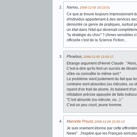
Nanou
,
2008-12-05 20:23:01
Ce que je trouve toujours impressionant dan
d'individus appartenant à des services sec
démontré ce genre de pratiques, surtout p
un état dans l'état qui devenait complèteme
"la stratégie du choc" ? (Ames sensibles s'
officielle c'est de la Science Fiction...
Phoebus
,
2008-12-05 22:03:17
Etrange argument d'Hervé Claude : "Alors, v
C'est-à-dire qu'ils font un succès de librair
vôtre va connaître le même sort."
Le problème vient justement du fait que les 
contraire sont absurdes (ou ridicules, ou st
rayent d'un trait de plume, ils balaient d
réfutation précise appuyée de faits indisc
"C'est absurde (ou ridicule, ou...)."
C'est un peu court, jeune homme.
Marcelle Proust
,
2008-12-06 22:00:13
Je suis vraiment étonne par cette effrontém
News" . J'espère que les Français sont plu