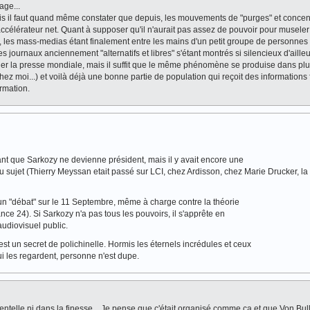
age...
is il faut quand même constater que depuis, les mouvements de "purges" et concen
ccélérateur net. Quant à supposer qu'il n'aurait pas assez de pouvoir pour museler
é, les mass-medias étant finalement entre les mains d'un petit groupe de personnes 
s journaux anciennement "alternatifs et libres" s'étant montrés si silencieux d'ailleur
er la presse mondiale, mais il suffit que le même phénomène se produise dans plu
z moi...) et voilà déjà une bonne partie de population qui reçoit des informations f
rmation.
vant que Sarkozy ne devienne président, mais il y avait encore une
" du sujet (Thierry Meyssan etait passé sur LCI, chez Ardisson, chez Marie Drucker, l
r un "débat" sur le 11 Septembre, même à charge contre la théorie
rance 24). Si Sarkozy n'a pas tous les pouvoirs, il s'apprête en
audiovisuel public.
t un secret de polichinelle. Hormis les éternels incrédules et ceux
ui les regardent, personne n'est dupe.
 dentelle ni dans la finesse... Je pense que c'était organisé comme ça et que Von Bul