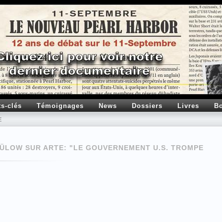
ts-clés
Témoignages
News
Dossiers
Livres
Bo
E
BÜLOW SUR ARTE: "LE GOUVERNEMENT U.S. TROMPE