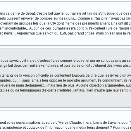
s ce genre de débat, c'est le fait que le journaliste ait l'air de s'offusquer que des
rets puissent envoyer de bombes sur des civils... Comme si l'histoire n'avait pas l
rovenant de groupes tels que la CIA dont même des présidents américains ont dit qu
nt incontrôlable... Aucun de ces journalistes n'a donc lu l'excellent livre de Naomi 
abstenir)... Aujourd'hui que sait-on du 11/9, pas grand chose, mais on sait que la ve
ous savez qu'il y a eu d'autres livres comme le vôtre, et qui ne sont pas pris au sé
ie, ça fait deux cent mille exemplaires, et puis après on dit : c'étaient des livres abs
tenants de la version officielle se contentent toujours de dire que les livres d'un av
upides, ou...), sans jamais leur opposer le moindre argument. Ils condamnent, ils rej
'un revers de main dédaigneux... mais rien de plus. Aucune objection argumentée, a
utables ou de témoignages d'experts crédibles, jamais. Rien d'autre que leur sempite
ent et les généralisations absurde d"Hervé Claude. Il ferai biens de travaille pour 
s scrupuleuse et douteux de l'information que le média leurs donnent ? Pour nous i