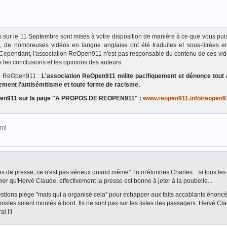
ats sur le 11 Septembre sont mises à votre disposition de manière à ce que vous pui
te, de nombreuses vidéos en langue anglaise ont été traduites et sous-titrées en
Cependant, l'association ReOpen911 n'est pas responsable du contenu de ces vi
 les conclusions et les opinions des auteurs.
de ReOpen911 :
L'association ReOpen911 milite pacifiquement et dénonce tout 
ement l'antisémitisme et toute forme de racisme.
eOpen911 sur la page "A PROPOS DE REOPEN911" :
www.reopen911.info/reopen9
html
cles de presse, ce n'est pas sérieux quand même" Tu m'étonnes Charles... si tous les
mer qu'Hervé Claude, effectivement la presse est bonne à jeter à la poubelle...
tions piège "mais qui a organisé cela" pour échapper aux faits accablants énonc
oristes soient montés à bord. Ils ne sont pas sur les listes des passagers. Hervé Cl
i !!!