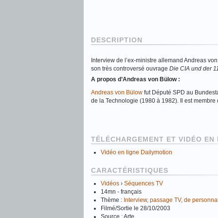
DESCRIPTION
Interview de l’ex-ministre allemand Andreas von 
son très controversé ouvrage
Die CIA und der 
A propos d’Andreas von Bülow :
Andreas von Bülow
fut Député SPD au Bundestag
de la Technologie (1980 à 1982). Il est membre 
TÉLÉCHARGEMENT ET VIDÉO EN 
Vidéo en ligne Dailymotion
CARACTÉRISTIQUES
Vidéos
›
Séquences TV
14mn - français
Thème :
Interview, passage TV, de personnalit
Filmé/Sortie le 28/10/2003
Source : Arte