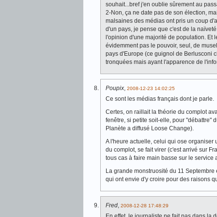
souhait...bref j'en oublie sûrement au pass
2-Non, ça ne date pas de son élection, ma
malsaines des médias ont pris un coup d'a
d'un pays, je pense que c'est de la naïvet
l'opinion d'une majorité de population. Et le
évidemment pas le pouvoir, seul, de musel
pays d'Europe (ce guignol de Berlusconi che
tronquées mais ayant l'apparence de l'info
Poupix
,
2008-12-23 14:02:25
Ce sont les médias français dont je parle.
Certes, on raillait la théorie du complot a
fenêtre, si petite soit-elle, pour "débattre
Planète a diffusé Loose Change).
A l'heure actuelle, celui qui ose organise
du complot, se fait virer (c'est arrivé sur F
tous cas à faire main basse sur le service 
La grande monstruosité du 11 Septembre es
qui ont envie d'y croire pour des raisons q
Fred
,
2008-12-28 17:48:29
En effet, le journaliste ne fait pas dans la