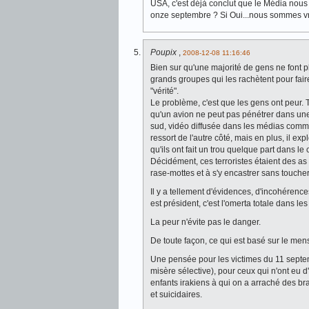
USA, c'est déjà conclut que le Média nous m
onze septembre ? Si Oui...nous sommes vr
Poupix
,
2008-12-08 11:16:46
Bien sur qu'une majorité de gens ne font
grands groupes qui les rachètent pour fair
"vérité".
Le problème, c'est que les gens ont peur. 
qu'un avion ne peut pas pénétrer dans une to
sud, vidéo diffusée dans les médias comm
ressort de l'autre côté, mais en plus, il e
qu'ils ont fait un trou quelque part dans le 
Décidément, ces terroristes étaient des as 
rase-mottes et à s'y encastrer sans touche
Il y a tellement d'évidences, d'incohérenc
est président, c'est l'omerta totale dans le
La peur n'évite pas le danger.
De toute façon, ce qui est basé sur le menso
Une pensée pour les victimes du 11 septem
misère sélective), pour ceux qui n'ont eu d'
enfants irakiens à qui on a arraché des br
et suicidaires.