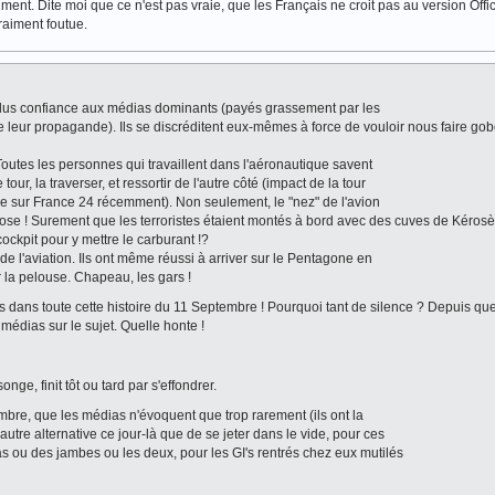
ent. Dite moi que ce n'est pas vraie, que les Français ne croit pas au version Offic
aiment foutue.
 plus confiance aux médias dominants (payés grassement par les
e leur propagande). Ils se discréditent eux-mêmes à force de vouloir nous faire gob
Toutes les personnes qui travaillent dans l'aéronautique savent
ur, la traverser, et ressortir de l'autre côté (impact de la tour
e sur France 24 récemment). Non seulement, le "nez" de l'avion
xplose ! Surement que les terroristes étaient montés à bord avec des cuves de Kéros
cockpit pour y mettre le carburant !?
de l'aviation. Ils ont même réussi à arriver sur le Pentagone en
r la pelouse. Chapeau, les gars !
es dans toute cette histoire du 11 Septembre ! Pourquoi tant de silence ? Depuis q
s médias sur le sujet. Quelle honte !
nge, finit tôt ou tard par s'effondrer.
bre, que les médias n'évoquent que trop rarement (ils ont la
autre alternative ce jour-là que de se jeter dans le vide, pour ces
as ou des jambes ou les deux, pour les GI's rentrés chez eux mutilés