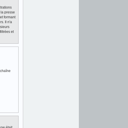
trations
 la presse
et formant
s. Il n'a
sieurs
iltrées et
a chaîne
low était