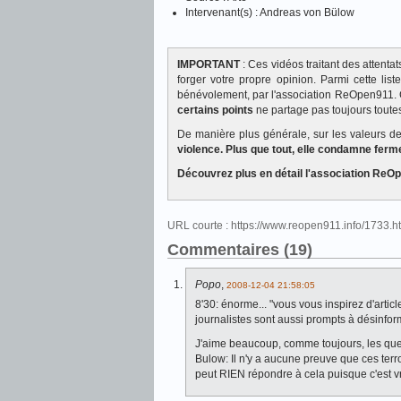
Intervenant(s) : Andreas von Bülow
IMPORTANT
: Ces vidéos traitant des attent
forger votre propre opinion. Parmi cette lis
bénévolement, par l'association ReOpen911. 
certains points
ne partage pas toujours toutes
De manière plus générale, sur les valeurs 
violence. Plus que tout, elle condamne ferm
Découvrez plus en détail l'association R
URL courte : https://www.reopen911.info/1733.
Commentaires (19)
Popo
,
2008-12-04 21:58:05
8'30: énorme... "vous vous inspirez d'arti
journalistes sont aussi prompts à désinfor
J'aime beaucoup, comme toujours, les ques
Bulow: Il n'y a aucune preuve que ces terr
peut RIEN répondre à cela puisque c'est vra