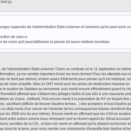
tout ça.
nges supposés de l'administration Etats-Unienne et l'aversion qu'on peut avoir con
ction de celui-ci.
 de croire qu'il peut bâillonner la presse (et aures médias) mondiale.
 l'administration Etats-unienne ! Dans un contexte où le 11 septembre lui-même 
information, ça me semble important d'oser les bons termes! Pour les attentats eux
lle ne tient pas debout, et bien assez d'éléments pour penser qu'il est impliqué, ma
 pas de vraie enquête. Mais ils ONT menti pour les armes de destruction massive en I
ur le soutien de Saddam au terrorisme, puis menti encore effrontément quand le cha
e Rumsfeld affirmait que c'étaient des pillages isolés et pas dûs à une mauvaise pré
dictature au chaos...édifiant). Puis encore menti à la population de NY en faisant dire
ble, sacrifiant (difficile de trouver d'autres termes....) des pompiers et bcp d'autres
s ou déjà morts d'un cancer de l'amiante (et les conséquences futures viendront da
que les 3000 env du jour même). Encore menti en affirmant que les USA ne soutena
nglund entre autres comme bouc-émissaire (voir le récent rapport du Sénat accusant
ns secrètes de la CIA...et bien-sûr menti en affirmant qu'ils allaient rechercher et
 au bout de la terre, pour nous monter une commission d'enquête bien tardive et bo