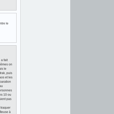
tre le
a fait
-mêmes on
is le
rak, puis
os et les
paration
 au
 personnes
ns 10 ou
ient pas
 traquer
îteuse à