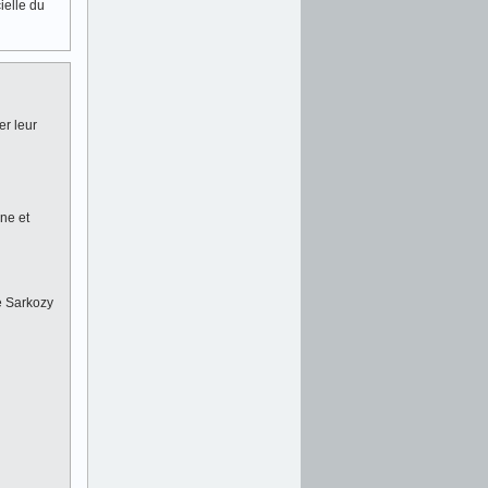
ielle du
er leur
ène et
ue Sarkozy