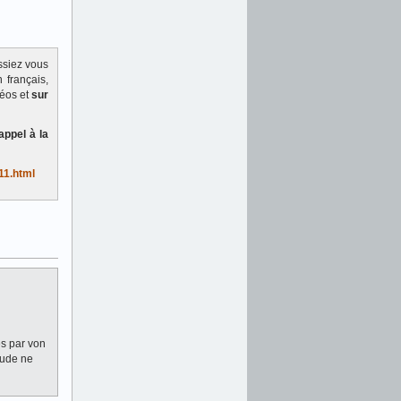
ssiez vous
 français,
déos et
sur
appel à la
11.html
és par von
aude ne