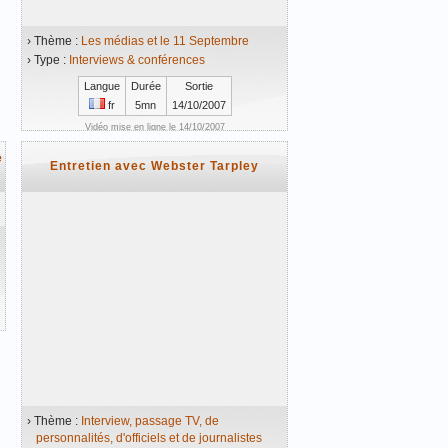
› Thème :
Les médias et le 11 Septembre
› Type :
Interviews & conférences
Langue
Durée
Sortie
fr
5mn
14/10/2007
Vidéo mise en ligne le 14/10/2007
e
Entretien avec Webster Tarpley
› Thème :
Interview, passage TV, de
personnalités, d'officiels et de journalistes