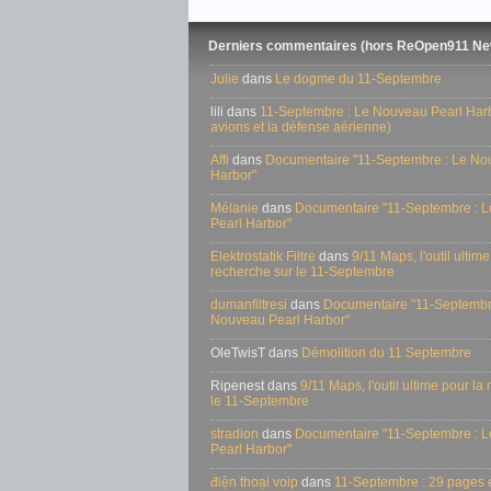
Derniers commentaires (hors ReOpen911 Ne
Julie
dans
Le dogme du 11-Septembre
lili dans
11-Septembre : Le Nouveau Pearl Harbo
avions et la défense aérienne)
Affi
dans
Documentaire "11-Septembre : Le No
Harbor"
Mélanie
dans
Documentaire "11-Septembre : 
Pearl Harbor"
Elektrostatik Filtre
dans
9/11 Maps, l'outil ultime
recherche sur le 11-Septembre
dumanfiltresi
dans
Documentaire "11-Septembr
Nouveau Pearl Harbor"
OleTwisT dans
Démolition du 11 Septembre
Ripenest dans
9/11 Maps, l'outil ultime pour la
le 11-Septembre
stradion
dans
Documentaire "11-Septembre : 
Pearl Harbor"
điện thoại voip
dans
11-Septembre : 29 pages e