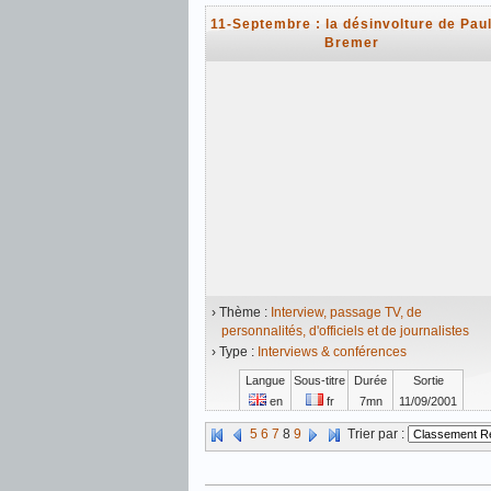
11-Septembre : la désinvolture de Pau
Bremer
› Thème :
Interview, passage TV, de
personnalités, d'officiels et de journalistes
› Type :
Interviews & conférences
Langue
Sous-titre
Durée
Sortie
en
fr
7mn
11/09/2001
Vidéo mise en ligne le 11/09/2012
5
6
7
8
9
Trier par :