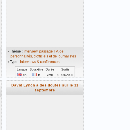
› Thème :
Interview, passage TV, de
personnalités, d'officiels et de journalistes
› Type :
Interviews & conférences
Langue
Sous-titre
Durée
Sortie
en
fr
7mn
01/01/2005
Vidéo mise en ligne le 17/11/2008
David Lynch a des doutes sur le 11
septembre