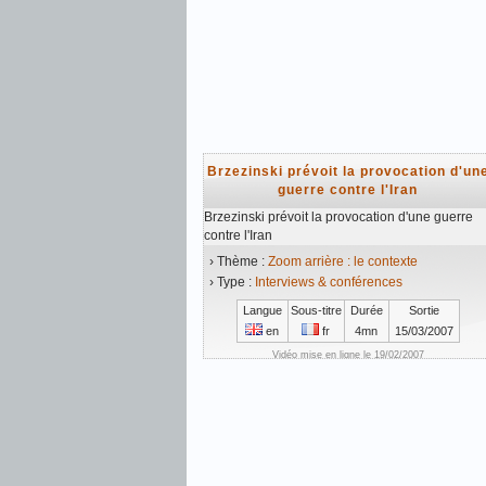
Brzezinski prévoit la provocation d'un
guerre contre l'Iran
Brzezinski prévoit la provocation d'une guerre
contre l'Iran
› Thème :
Zoom arrière : le contexte
› Type :
Interviews & conférences
Langue
Sous-titre
Durée
Sortie
en
fr
4mn
15/03/2007
Vidéo mise en ligne le 19/02/2007