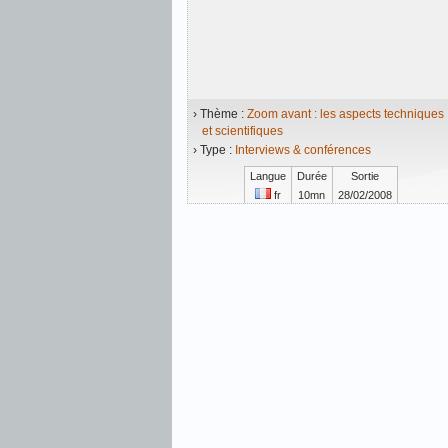
› Thème :
Zoom avant : les aspects techniques
et scientifiques
› Type :
Interviews & conférences
Langue
Durée
Sortie
fr
10mn
28/02/2008
Vidéo mise en ligne le 18/09/2008