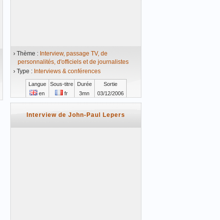
› Thème :
Interview, passage TV, de
personnalités, d'officiels et de journalistes
› Type :
Interviews & conférences
Langue
Sous-titre
Durée
Sortie
en
fr
3mn
03/12/2006
Vidéo mise en ligne le 15/09/2008
Interview de John-Paul Lepers