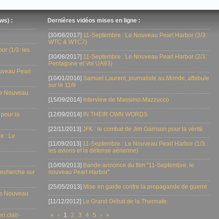
ws) :
Dernières vidéos mises en ligne :
[30/08/2017]
11-Septembre : Le Nouveau Pearl Harbor (3/3:
WTC & WTC7)
r (1/3: les
[30/08/2017]
11-Septembre : Le Nouveau Pearl Harbor (2/3:
Pentagone et Vol UA93)
uveau Pearl
[10/01/2016]
Samuel Laurent, journaliste au Monde, affabule
sur le 11/9
Le Nouveau
[15/09/2014]
Interview de Massimo Mazzucco
 pour la
[12/09/2014]
IN THEIR OWN WORDS
[22/11/2013]
JFK : le combat de Jim Garrison pour la vérité
e : Le
[11/09/2013]
11-Septembre : Le Nouveau Pearl Harbor (1/3:
les avions et la défense aérienne)
[10/09/2013]
Bande-annonce du film "11-Septembre, le
 recherche sur
nouveau Pearl Harbor"
[25/05/2013]
Mise en garde contre la propagande de guerre
Le Nouveau
[11/12/2012]
Le Grand Débat de la Thermate
n clair-
«
‹
1
2
3
4
5
›
»