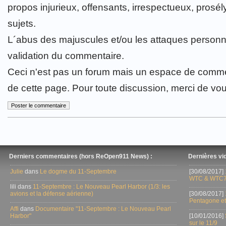
propos injurieux, offensants, irrespectueux, prosély
sujets.
L´abus des majuscules et/ou les attaques personn
validation du commentaire.
Ceci n'est pas un forum mais un espace de comme
de cette page. Pour toute discussion, merci de vo
Derniers commentaires (hors ReOpen911 News) :
Dernières vid
Julie
dans
Le dogme du 11-Septembre
[30/08/2017]
WTC & WTC7
lili dans
11-Septembre : Le Nouveau Pearl Harbor (1/3: les
avions et la défense aérienne)
[30/08/2017]
Pentagone et
Affi
dans
Documentaire "11-Septembre : Le Nouveau Pearl
Harbor"
[10/01/2016]
sur le 11/9