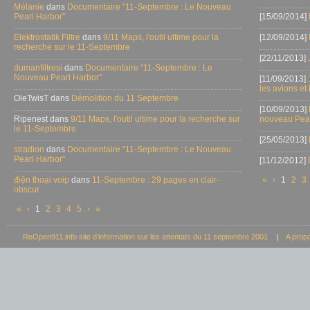
Mélanie
dans
Documentaire "11-Septembre : Le Nouveau
Pearl Harbor"
[15/09/2014]
Elektrostatik Filtre
dans
9/11 Maps, l'outil ultime pour la
[12/09/2014]
recherche sur le 11-Septembre
[22/11/2013]
dumanfiltresi
dans
Documentaire "11-Septembre : Le
Nouveau Pearl Harbor"
[11/09/2013]
les avions et
OleTwisT dans
Démolition du 11 Septembre
[10/09/2013]
Ripenest dans
9/11 Maps, l'outil ultime pour la recherche sur
nouveau Pear
le 11-Septembre
[25/05/2013]
stradion
dans
Documentaire "11-Septembre : Le Nouveau
Pearl Harbor"
[11/12/2012]
điện thoại voip
dans
11-Septembre : 29 pages en clair-
«
‹
1
2
3
obscur
«
‹
1
2
3
4
5
›
»
ReOpen911.info site d’information sur les attentats du 11 septembre 2001
|
A prop