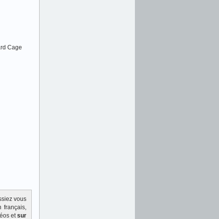
ard Cage
ssiez vous
 français,
déos et
sur