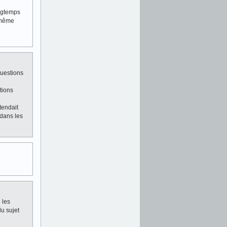
ongtemps
e même
questions
tions
tendait
 dans les
 les
du sujet