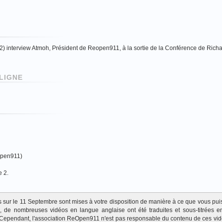
) interview Atmoh, Président de Reopen911, à la sortie de la Conférence de Rich
LIGNE
Open911)
e 2.
ats sur le 11 Septembre sont mises à votre disposition de manière à ce que vous pui
te, de nombreuses vidéos en langue anglaise ont été traduites et sous-titrées en
Cependant, l'association ReOpen911 n'est pas responsable du contenu de ces vi