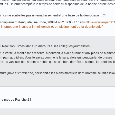
ttues... internet complète le temps de cerveau disponible de la bonne parole des 
'infos ne sont-elles pas un enrichissement et une base de la démocratie ... ?!
e complément d'enquête : neurone, 2008-12-12 09:05:17 dans
http://www.reopen911
internet-une-insulte-a-l-intelligence-et-un-pietinement-de-la-deontologie/
)
 New York Times, dans un discours à ses collègues journalistes :
re la vérité, à mentir sans réserve, à pervertir, à avilir, à ramper aux pieds de Mammo
 pain quotidien. Vous le savez comme je le sais, alors qui peut parler de presse
les vassaux des hommes riches qui se cachent derrière la scène...Ils tirent les fic
ure juive et chrétienne, personnifie les biens matériels dont l'homme se fait esclav
e le mec de Franche 2 !