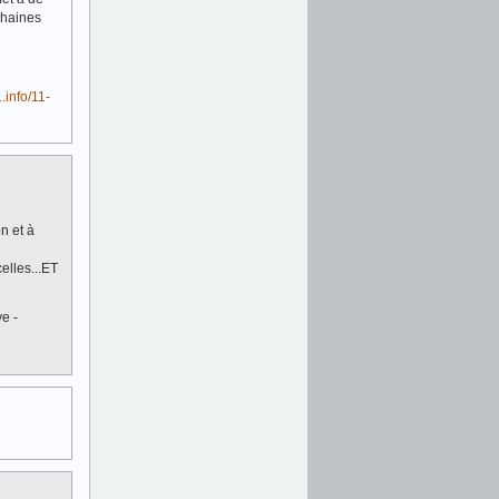
chaines
.info/11-
n et à
elles...ET
e -