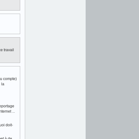
e travail
 du compte)
 la
reportage
ternet ...
uoi doit-
met à de