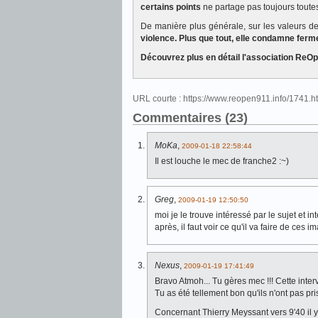
certains points
ne partage pas toujours toutes
De manière plus générale, sur les valeurs 
violence. Plus que tout, elle condamne ferm
Découvrez plus en détail l'association R
URL courte : https://www.reopen911.info/1741.
Commentaires (23)
MoKa
,
2009-01-18 22:58:44
Il est louche le mec de franche2 :~)
Greg
,
2009-01-19 12:50:50
moi je le trouve intéressé par le sujet et in
après, il faut voir ce qu'il va faire de ces i
Nexus
,
2009-01-19 17:41:49
Bravo Atmoh... Tu gères mec !!! Cette interv
Tu as été tellement bon qu'ils n'ont pas p
Concernant Thierry Meyssant vers 9'40 il y 