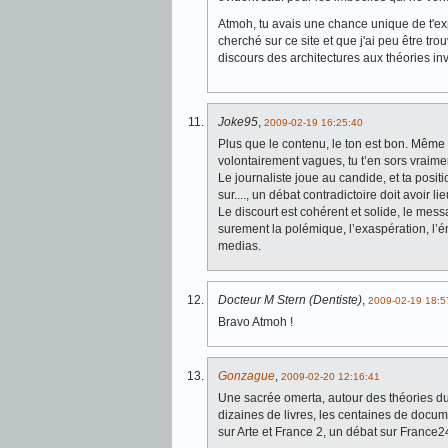
Atmoh, tu avais une chance unique de t'ex
cherché sur ce site et que j'ai peu être t
discours des architectures aux théories in
Joke95
,
2009-02-19 16:25:40
Plus que le contenu, le ton est bon. Même 
volontairement vagues, tu t’en sors vraime
Le journaliste joue au candide, et ta positi
sur...., un débat contradictoire doit avoir li
Le discourt est cohérent et solide, le mess
surement la polémique, l’exaspération, l’
medias.
Docteur M Stern (Dentiste)
,
2009-02-19 18:5
Bravo Atmoh !
Gonzague
,
2009-02-20 12:16:41
Une sacrée omerta, autour des théories du
dizaines de livres, les centaines de docum
sur Arte et France 2, un débat sur France