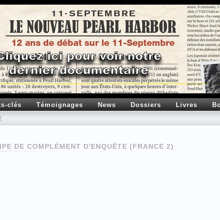
ts-clés
Témoignages
News
Dossiers
Livres
Bo
E
IPE DE COMPLÉMENT D'ENQUÊTE (FRANCE 2)