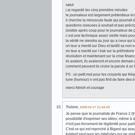
salut
j ai regardé les cinq première minutes
le journaleux est largement prétentieux et i
il cherche la minuscule faute qui pourrait 
questions oiseuses à souhait et pas préci
loisible après coup pour le journaleux de
c est une technique assez vieille mais pou
la vérité ne viendra au jour qu a ceux qui 
on leur a mentit sur Dieu et tantôt sa non e
on leur a mentit sur l Irak sur la préhistoi
révolution et maintenant sur la crise finan
ils avalent, ils avaleront et encore demain 
comment peuvent ils croire la parole d un 
PS : un petit mot pour les croyants qui fré
lune (humour) n ont pas finit de faire des 
merci Atmoh et courage
Trulane
,
2009-02-17 21:44:03
Je pense que le journaliste de France 2 (tr
possibilité d'exprimer ses idées; même à de
n'ont pas forcement de légitimité pour parl
C'est ce qui est reproché à Bigard qui as
évident sauf pour les imbéciles qui ne vont