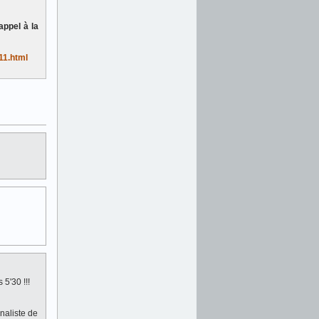
appel à la
11.html
 5'30 !!!
rnaliste de