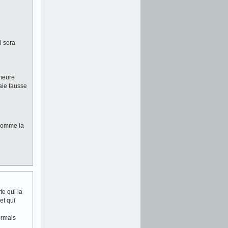
l sera
emeure
raie fausse
 comme la
te qui la
et qui
ormais