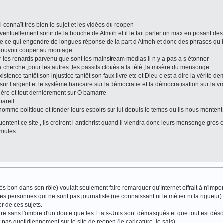
l connaît très bien le sujet et les vidéos du reopen
éventuellement sortir de la bouche de Atmoh et il le fait parler un max en posant des
se ce qui engendre de longues réponse de la part d Atmoh et donc des phrases qu i
 pouvoir couper au montage
r les renards parvenu que sont les mainstream médias il n y a pas a s étonner
la cherche ,pour les autres ,les passifs cloués a la télé ,la misère du mensonge
xistence tantôt son injustice tantôt son faux livre etc et Dieu c est à dire la vérité d
re sur l argent et le système bancaire sur la démocratie et la démocratisation sur la v
cière et tout dernièrement sur O bamarre
pareil
homme politique et fonder leurs espoirs sur lui depuis le temps qu ils nous mentent
quentent ce site , ils croiront l antichrist quand il viendra donc leurs mensonge gros
émules
ès bon dans son rôle) voulait seulement faire remarquer qu'Internet offrait à n'impor
s personnes qui ne sont pas journaliste (ne connaissant ni le métier ni la rigueur) 
er de ces sujets.
sure sans l'ombre d'un doute que les Etats-Unis sont démasqués et que tout est dés
 pas quotidiennement sur le site de reopen (je caricature, je sais).