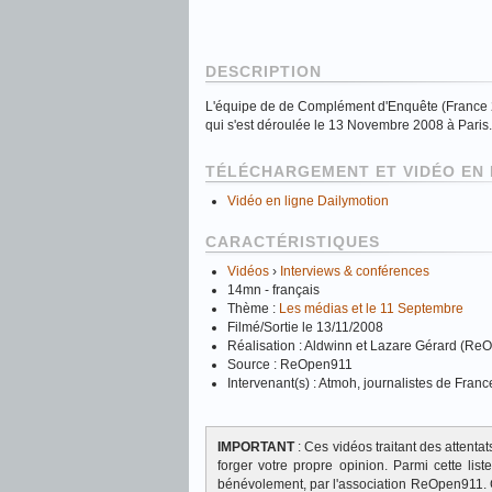
DESCRIPTION
L'équipe de de Complément d'Enquête (France 2
qui s'est déroulée le 13 Novembre 2008 à Paris.
TÉLÉCHARGEMENT ET VIDÉO EN 
Vidéo en ligne Dailymotion
CARACTÉRISTIQUES
Vidéos
›
Interviews & conférences
14mn - français
Thème :
Les médias et le 11 Septembre
Filmé/Sortie le 13/11/2008
Réalisation : Aldwinn et Lazare Gérard (Re
Source : ReOpen911
Intervenant(s) : Atmoh, journalistes de Franc
IMPORTANT
: Ces vidéos traitant des attent
forger votre propre opinion. Parmi cette lis
bénévolement, par l'association ReOpen911. 