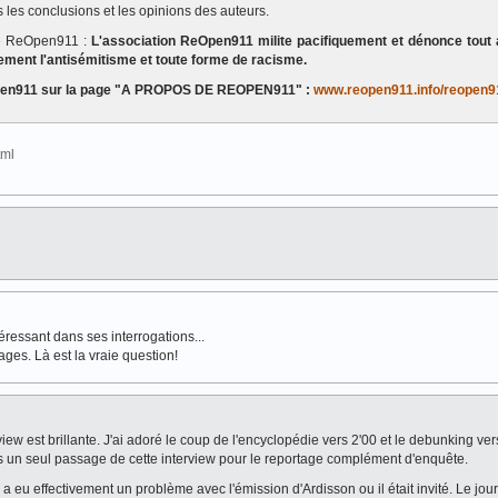
 les conclusions et les opinions des auteurs.
de ReOpen911 :
L'association ReOpen911 milite pacifiquement et dénonce tout 
ement l'antisémitisme et toute forme de racisme.
eOpen911 sur la page "A PROPOS DE REOPEN911" :
www.reopen911.info/reopen9
html
téressant dans ses interrogations...
mages. Là est la vraie question!
iew est brillante. J'ai adoré le coup de l'encyclopédie vers 2'00 et le debunking vers
ris un seul passage de cette interview pour le reportage complément d'enquête.
a eu effectivement un problème avec l'émission d'Ardisson ou il était invité. Le jou