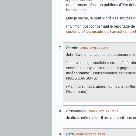
nombreuses infos non publiées d'être déba
hertziennes :
Que je sache, la multiplicité des sources d
(* Cf mon post concernant le reportage d
septembre/la-croisade-de-france2-contre-l-
Poupix
,
2009-01-20 22:04:00
John Swinton, ancien chef du personnel du
"Le travail du journaliste consiste à détrui
vendre son pays et sa race pour gagner son
indépendante ? Nous sommes les pantins et 
NOUS DANSONS."
(Mammon : mot araméen qui, dans la littérat
Dictionnaire).
Erdealmeria
,
2009-01-21 19:13:02
Je dirais même plus: il est vraiment louch
Benj
,
2009-01-22 23:35:02