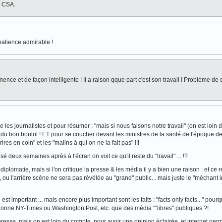
e CSA.
 patience admirable !
ence et de façon intelligente ! Il a raison qque part c'est son travail ! Problème de c
dre les journalistes et pour résumer : "mais si nous faisons notre travail" (on est loin
était du bon boulot ! ET pour se coucher devant les ministres de la santé de l'époque de
rires en coin" et les "malins à qui on ne la fait pas" !!!
sé deux semaines après à l'écran on voit ce qu'il reste du "travail" ... !?
iplomatie, mais si l'on critique la presse & les média il y a bien une raison : et ce 
 ou l'arrière scène ne sera pas révélée au "grand" public... mais juste le "méchant in
st important ... mais encore plus important sont les faits : "facts only facts..." pourq
xonne NY-Times ou Washington Post, etc. que des média ""libres" publiques ?!
 presse, mais on est loin du compte, pour avoir une opinion éclairée, et internet per