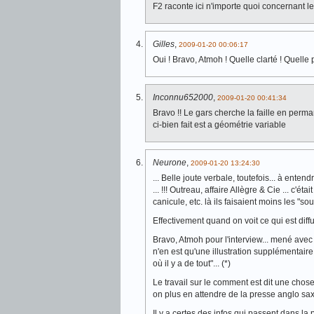
F2 raconte ici n'importe quoi concernant l
Gilles
,
2009-01-20 00:06:17
Oui ! Bravo, Atmoh ! Quelle clarté ! Quelle
Inconnu652000
,
2009-01-20 00:41:34
Bravo !! Le gars cherche la faille en perman
ci-bien fait est a géométrie variable
Neurone
,
2009-01-20 13:24:30
... Belle joute verbale, toutefois... à enten
... !!! Outreau, affaire Allègre & Cie ... c'
canicule, etc. là ils faisaient moins les "sou
Effectivement quand on voit ce qui est diffu
Bravo, Atmoh pour l'interview... mené avec d
n'en est qu'une illustration supplémentaire,
où il y a de tout"... (*)
Le travail sur le comment est dit une chose e
on plus en attendre de la presse anglo sa
Il y a certes des infos qui passent dans la