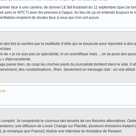
primer face à une caméra; de donner LE fait troublant du 11 septembre (que j'ai l
rouvé avec le WTC7) avec tes preuves à l'appui. Au lieu de ça on entends toujours l
vérifiables emplient de doutes face à ceux qui n'en ont aucun.
si des fois tu vacilles par la multitude d’idée qui se bouscule pour répondre à des 
nt bien.
on de « je ne suis pas un spécialiste, ni un scientifique mais..., on se pose des ques
eu » était excellente.
age passe bien, du coup les croches pieds du journaliste tombent dans le vide. Il at
énervement, des condamnations...Rien. Seulement un message clair : un vrai débat
7:37
 complot. Je comprends le courroux des tenants de ces théories alternatives. Outre
entaires, une diffusion de Loose Change sur Planète, plusieurs émissions traitant 
24, je remarque que France2 réalise une interview du fondateur de Reopen.