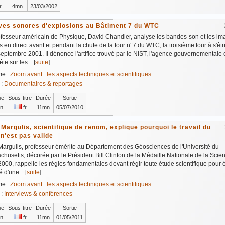
r
4mn
23/03/2002
ves sonores d'explosions au Bâtiment 7 du WTC
ofesseur américain de Physique, David Chandler, analyse les bandes-son et les i
s en direct avant et pendant la chute de la tour n°7 du WTC, la troisième tour à s'êt
septembre 2001. Il dénonce l'artifice trouvé par le NIST, l'agence gouvernementale
te sur les... [
suite
]
me :
Zoom avant : les aspects techniques et scientifiques
 :
Documentaires & reportages
ue
Sous-titre
Durée
Sortie
n
fr
11mn
05/07/2010
Margulis, scientifique de renom, explique pourquoi le travail du
n'est pas valide
argulis, professeur émérite au Département des Géosciences de l'Université du
husetts, décorée par le Président Bill Clinton de la Médaille Nationale de la Scie
000, rappelle les règles fondamentales devant régir toute étude scientifique pour ét
é d'une... [
suite
]
me :
Zoom avant : les aspects techniques et scientifiques
 :
Interviews & conférences
ue
Sous-titre
Durée
Sortie
n
fr
11mn
01/05/2011