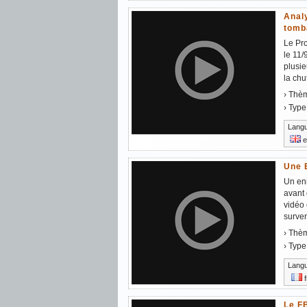
Analy
tomb
Le Pro
le 11/
plusie
la chu
› Thè
› Type
Lang
e
Une 
Un enr
avant
vidéo 
surven
› Thè
› Type
Lang
f
Le F