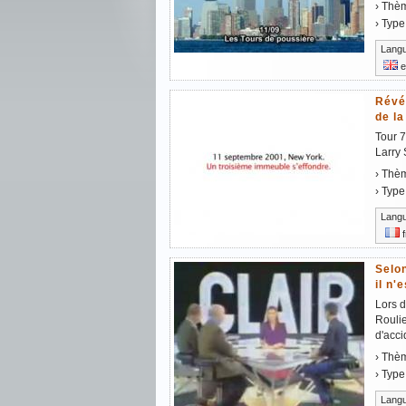
› Thè
› Type
Lang
e
Révél
de la
Tour 7
Larry 
› Thè
› Type
Lang
f
Selon
il n'
Lors d
Roulie
d'acci
› Thè
› Type
Lang