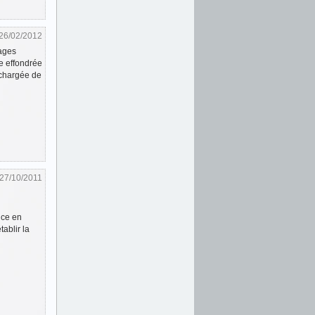
26/02/2012
mages
re effondrée
 chargée de
27/10/2011
nce en
ablir la