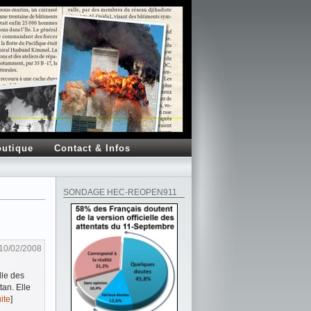
utique
Contact & Infos
SONDAGE HEC-REOPEN911
10/02/2008
lle des
an. Elle
ite
]