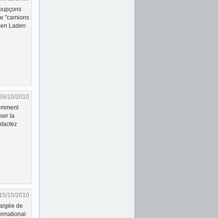
soupçons
de "camions
 Ben Laden
28/10/2010
cemment
ser la
ntactez
15/10/2010
hargée de
ternational