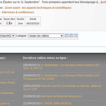
es Études sur le 11 Septembre". Trois pompiers apportent leur témoignage à... [
sui
me :
Zoom avant : les aspects techniques et scientifiques
 :
Interviews & conférences
ue
Sous-titre
Durée
Sortie
n
fr
2mn
06/10/2010
Langue :
ws) :
Dernières vidéos mises en ligne :
[30/08/2017]
11-Septembre : Le Nouveau Pearl Harbor (3/3:
WTC & WTC7)
r (1/3: les
[30/08/2017]
11-Septembre : Le Nouveau Pearl Harbor (2/3:
Pentagone et Vol UA93)
uveau Pearl
[10/01/2016]
Samuel Laurent, journaliste au Monde, affabule
sur le 11/9
Le Nouveau
[15/09/2014]
Interview de Massimo Mazzucco
 pour la
[12/09/2014]
IN THEIR OWN WORDS