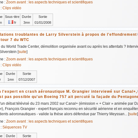
me :
Zoom avant : les aspects techniques et scientifiques
 :
Clips vidéo
ue
Sous-titre
Durée
Sortie
n
fr
3mn
01/01/2008
ations troublantes de Larry Silverstein à propos de l'effondrement
 tour 7 du WTC
 du World Trade Center, démolition organisée avant ou après les attentats ? Interv
Silverstein [
suite
]
me :
Zoom avant : les aspects techniques et scientifiques
 :
Clips vidéo
ue
Durée
Sortie
r
1mn
07/12/2007
 l'expert en crash aéronautique M. Grangier interviewé sur Canal+,
est pas possible qu'un Boeing 757 ait percuté la façade du Pentagon
'un débat télévisé du 23 mars 2002 sur Canal+ (émission « + Clair » animée par 
r), François Grangier - expert français reconnu en sécurité aérienne et en enquête
dents aéoronautiques - valide la thése alors défendue par Thierry Meyssan... [
suite
]
me :
Zoom avant : les aspects techniques et scientifiques
 :
Séquences TV
ue
Durée
Sortie