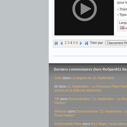
pour l
› Thè
› Type
Lang
e
2
3
4
5
6
Trier par :
Derniers commentaires (hors ReOpen911 Ne
Julie
dans
Le dogme du 11-Septembre
lili dans
11-Septembre : Le Nouveau Pearl Harbo
avions et la défense aérienne)
Affi
dans
Documentaire "11-Septembre : Le No
Harbor"
Mélanie
dans
Documentaire "11-Septembre : 
Pearl Harbor"
Elektrostatik Filtre
dans
9/11 Maps, l'outil ultime