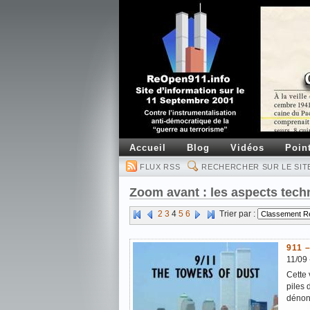
Accueil
Blog
Vidéos
Poin
FLUX RSS
RECHERCHER SUR LE SIT
Zoom avant : les aspects techn
2
3
4
5
6
Trier par :
911 –
11/09 
Cette 
piles 
dénonc