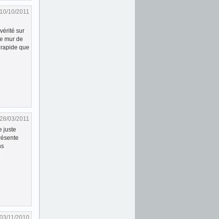
10/10/2011
vérité sur
de mur de
s rapide que
28/03/2011
 juste
résente
ns
03/11/2010