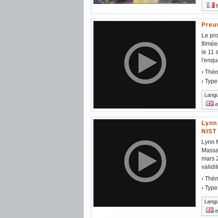
f
Preu
Le pr
filmée
le 11 
l'enquê
› Thè
› Type
Lang
e
Lynn 
NIST 
Lynn M
Massac
mars 2
validit
› Thè
› Type
Lang
e