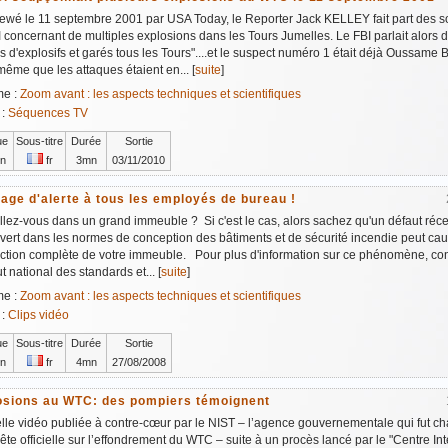
iewé le 11 septembre 2001 par USA Today, le Reporter Jack KELLEY fait part des 
 concernant de multiples explosions dans les Tours Jumelles. Le FBI parlait alors 
s d'explosifs et garés tous les Tours"....et le suspect numéro 1 était déjà Oussame
même que les attaques étaient en... [
suite
]
me :
Zoom avant : les aspects techniques et scientifiques
 :
Séquences TV
ue
Sous-titre
Durée
Sortie
n
fr
3mn
03/11/2010
age d'alerte à tous les employés de bureau !
llez-vous dans un grand immeuble ? Si c'est le cas, alors sachez qu'un défaut ré
ert dans les normes de conception des bâtiments et de sécurité incendie peut cau
uction complète de votre immeuble. Pour plus d'information sur ce phénomène, co
tut national des standards et... [
suite
]
me :
Zoom avant : les aspects techniques et scientifiques
 :
Clips vidéo
ue
Sous-titre
Durée
Sortie
n
fr
4mn
27/08/2008
osions au WTC: des pompiers témoignent
le vidéo publiée à contre-cœur par le NIST – l’agence gouvernementale qui fut c
ête officielle sur l’effondrement du WTC – suite à un procès lancé par le "Centre In