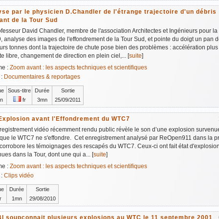
se par le physicien D.Chandler de l'étrange trajectoire d'un débris
ant de la Tour Sud
fesseur David Chandler, membre de l'association Architectes et Ingénieurs pour la 
9, analyse des images de l'effondrement de la Tour Sud, et pointe du doigt un pan 
urs tonnes dont la trajectoire de chute pose bien des problèmes : accélération plu
te libre, changement de direction en plein ciel,... [
suite
]
me :
Zoom avant : les aspects techniques et scientifiques
 :
Documentaires & reportages
ue
Sous-titre
Durée
Sortie
n
fr
3mn
25/09/2011
Explosion avant l'Effondrement du WTC7
egistrement vidéo récemment rendu public révèle le son d’une explosion survenue
 que le WTC7 ne s'effondre. Cet enregistrement analysé par ReOpen911 dans la p
corrobore les témoignages des rescapés du WTC7. Ceux-ci ont fait état d'explosio
ues dans la Tour, dont une qui a... [
suite
]
me :
Zoom avant : les aspects techniques et scientifiques
 :
Clips vidéo
ue
Durée
Sortie
r
1mn
29/08/2010
BI soupçonnait plusieurs explosions au WTC le 11 septembre 2001