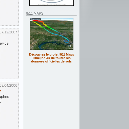
9/11 MAPS
07/12/2007
iew de
Découvrez le projet 9/11 Maps
Timeline 3D de toutes les
données officielles de vols
09/04/2006
e
Daphné
s