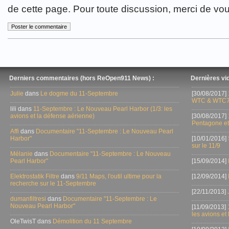
de cette page. Pour toute discussion, merci de vo
Derniers commentaires (hors ReOpen911 News) :
Dernières vid
Julie
dans
Le dogme du 11-Septembre
[30/08/2017]
WTC & WTC7
lili dans
11-Septembre : Le Nouveau Pearl Harbor (1/3: les
avions et la défense aérienne)
[30/08/2017]
Pentagone et
Affi
dans
Documentaire "11-Septembre : Le Nouveau Pearl
Harbor"
[10/01/2016]
sur le 11/9
Mélanie
dans
Documentaire "11-Septembre : Le Nouveau
Pearl Harbor"
[15/09/2014]
Elektrostatik Filtre
dans
9/11 Maps, l'outil ultime pour la
[12/09/2014]
recherche sur le 11-Septembre
[22/11/2013]
dumanfiltresi
dans
Documentaire "11-Septembre : Le
Nouveau Pearl Harbor"
[11/09/2013]
les avions et
OleTwisT dans
Démolition du 11 Septembre