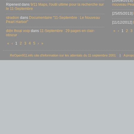
[10/09/2013]
Ripenest dans
9/11 Maps, l'outil ultime pour la recherche sur
nouveau Pear
le 11-Septembre
[25/05/2013]
stradion
dans
Documentaire "11-Septembre : Le Nouveau
Pearl Harbor"
[11/12/2012]
điện thoại voip
dans
11-Septembre : 29 pages en clair-
«
‹
1
2
3
obscur
«
‹
1
2
3
4
5
›
»
ReOpen911.info site d’information sur les attentats du 11 septembre 2001
|
A prop