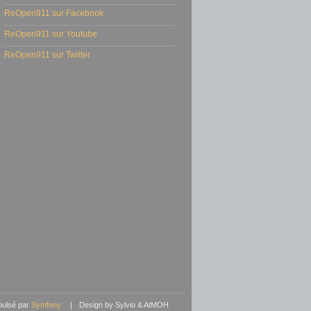
ReOpen911 sur Facebook
ReOpen911 sur Youtube
ReOpen911 sur Twitter
pulsé par
Symfony
|
Design by Sylvio & AtMOH