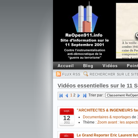
Accueil
Blog
Vidéos
Poin
FLUX RSS
RECHERCHER SUR LE SIT
Vidéos essentielles sur le 11
1
2
Trier par :
"ARCHITECTES & INGENIEURS face
sept.
12
Documentaires & reportages
de 
Thème :
Zoom avant : les aspects
2011
Le Grand Reporter Eric Laurent li
déc.