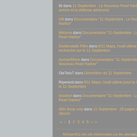
lili dans
11-Septembre : Le Nouveau Pearl Harbo
avions et la défense aérienne)
Affi
dans
Documentaire "11-Septembre : Le No
Harbor"
Mélanie
dans
Documentaire "11-Septembre : 
Pearl Harbor"
Elektrostatik Filtre
dans
9/11 Maps, l'outil ultime
recherche sur le 11-Septembre
dumanfiltresi
dans
Documentaire "11-Septembr
Nouveau Pearl Harbor"
OleTwisT dans
Démolition du 11 Septembre
Ripenest dans
9/11 Maps, l'outil ultime pour la
le 11-Septembre
stradion
dans
Documentaire "11-Septembre : 
Pearl Harbor"
điện thoại voip
dans
11-Septembre : 29 pages e
obscur
«
‹
1
2
3
4
5
›
»
ReOpen911.info site d’information sur les attenta