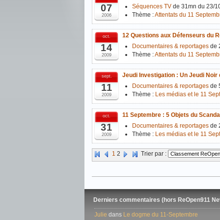
07
Séquences TV
de 31mn du 23/1
Thème :
Attentats du 11 Septemb
2006
12 Questions aux Défenseurs du Réc
oct.
14
Documentaires & reportages
de 
Thème :
Attentats du 11 Septemb
2009
Jeudi Investigation : Un Jeudi Noir 
sept.
11
Documentaires & reportages
de 
Thème :
Les médias et le 11 Se
2009
11 Septembre : 5 Objets du Scanda
oct.
31
Documentaires & reportages
de 
Thème :
Les médias et le 11 Se
2009
1
2
Trier par :
Derniers commentaires (hors ReOpen911 Ne
Julie
dans
Le dogme du 11-Septembre