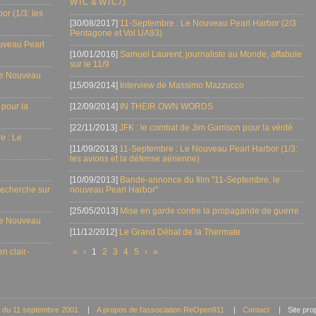
WTC & WTC7)
r (1/3: les
[30/08/2017]
11-Septembre : Le Nouveau Pearl Harbor (2/3:
Pentagone et Vol UA93)
uveau Pearl
[10/01/2016]
Samuel Laurent, journaliste au Monde, affabule
sur le 11/9
Le Nouveau
[15/09/2014]
Interview de Massimo Mazzucco
 pour la
[12/09/2014]
IN THEIR OWN WORDS
[22/11/2013]
JFK : le combat de Jim Garrison pour la vérité
e : Le
[11/09/2013]
11-Septembre : Le Nouveau Pearl Harbor (1/3:
les avions et la défense aérienne)
[10/09/2013]
Bande-annonce du film "11-Septembre, le
 recherche sur
nouveau Pearl Harbor"
[25/05/2013]
Mise en garde contre la propagande de guerre
Le Nouveau
[11/12/2012]
Le Grand Débat de la Thermate
n clair-
«
‹
1
2
3
4
5
›
»
ts du 11 septembre 2001
|
A propos de l'association ReOpen911
|
Contact
|
Site pro