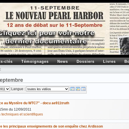
ts-clés
Témoignages
News
Dossiers
Livres
Bo
E
 Septembre
Langue :
 au Mystère du WTC7" - docu ae911truth
15mn du 12/09/2011
 techniques et scientifiques
vre les principaux enseignements de son enquête chez Ardisson