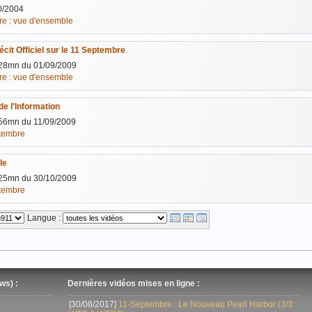
0/2004
re : vue d'ensemble
it Officiel sur le 11 Septembre
28mn du 01/09/2009
re : vue d'ensemble
de l'Information
56mn du 11/09/2009
ptembre
le
25mn du 30/10/2009
ptembre
Langue :
ws) :
Dernières vidéos mises en ligne :
[30/08/2017]
11-Septembre : Le Nouveau Pearl Harbor (3/3: