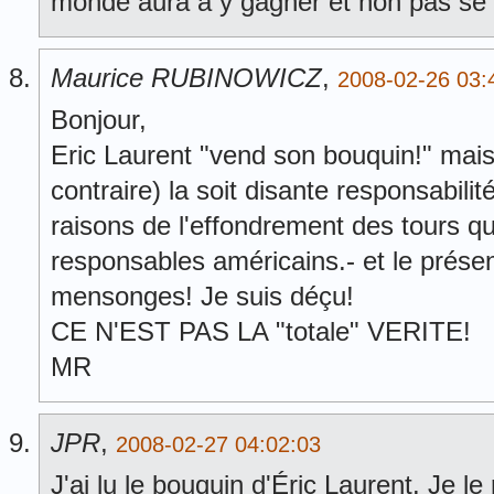
monde aura à y gagner et non pas se f
Maurice RUBINOWICZ
,
2008-02-26 03:
Bonjour,
Eric Laurent "vend son bouquin!" mai
contraire) la soit disante responsabili
raisons de l'effondrement des tours q
responsables américains.- et le prése
mensonges! Je suis déçu!
CE N'EST PAS LA "totale" VERITE!
MR
JPR
,
2008-02-27 04:02:03
J'ai lu le bouquin d'Éric Laurent. Je 