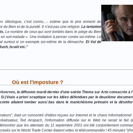
rien idéologue, c’est connu…- estime que le pire ennemi du
e du Bien et de la pureté. Il n’est pas une religion.
La tentation
its.
Le nombre de ceux qui sont tombés dans le piège du Bien
n en soit malade ». Une invitation à penser contre soi-même. Le
nal surtout si on exempte soi-même de la démarche.
Et Val de
ush, Israël etc."
Où est l'imposture ?
éserves, la diffusion mardi dernier d'une soirée Thema sur Arte consacrée à l
). Si j'étais a priori sceptique sur les idées défendues par le deuxième documenta
Leconte allaient tomber aussi bas dans le manichéisme primaire et la désinfor
teurs", était un concentré d'idées reçues sur Internet et le chaos informationnel 
éalisateur, Ted Anspach, l'information diffusée sur le Web ne serait le fait q
r démontrer que les attentats du 11 septembre 2001 ont été conjointement comman
écrasés sur le World Trade Center étaient vides et télécommandés ! 45 minutes "d'in