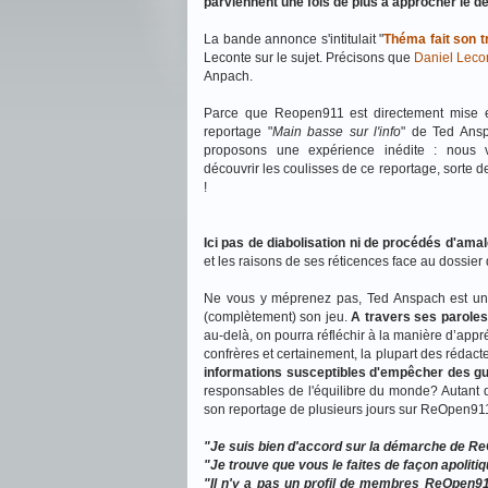
parviennent une fois de plus à approcher le de
La bande annonce s'intitulait "
Théma fait son t
Leconte sur le sujet. Précisons que
Daniel Leco
Anpach.
Parce que Reopen911 est directement mise 
reportage "
Main basse sur l'info
" de Ted Ans
proposons une expérience inédite : nous v
découvrir les coulisses de ce reportage, sorte de
!
Ici pas de diabolisation ni de procédés d'ama
et les raisons de ses réticences face au dossier
Ne vous y méprenez pas, Ted Anspach est un j
(complètement) son jeu.
A travers ses paroles
au-delà, on pourra réfléchir à la manière d’app
confrères et certainement, la plupart des rédact
informations susceptibles d'empêcher des gu
responsables de l'équilibre du monde? Autant d
son reportage de plusieurs jours sur ReOpen911 
"Je suis bien d'accord sur la démarche de R
"Je trouve que vous le faites de façon apoliti
"Il n'y a pas un profil de membres ReOpen911..