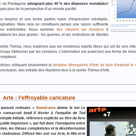
n
du Pentagone
atteignant plus 40 % des dépenses mondiales!
peu plus de la perspective d’un monde pacifié.
 moyens et une forme parfois naïve d'expression inévitable,
ignables. Mais cela ne constituera jamais une raison suffisante
à des extrémistes. Nous sommes
des citoyens qui résistons
à
ations les plus graves : les guerres, et les restrictions de libertés
 soirée Théma, nous espérons que les nombreux esprits libres qui ont fui vers Inte
nt pas bâillonner par les censeurs. L'information est avant tout une forme de rési
rompteurs.
rticles critiquant sévèrement la
tentative désespérée d'Arte de faire d'internet le
nclusion, des extraits des réactions face à la soirée Théma d'Arte.
Arte : l’effroyable caricature
 pouvait redouter. »
Numérama
donne le ton ce
te consacrait lundi 8 février à l’enquête de Ted
ple intitulé, référence explicite au titre du livre
yable imposture », qui fait donc l’amalgame entre
ative, les thèses complotistes et la désinformation
réalisateur. Diffusé hier soir sur Arte, le film et le