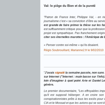
Val: le piège du Bien et de la pureté
"Patron de France Inter, Philippe Val, - en 
journalisme c’est « sa conviction d’être au servic
est grande de faire primer la thèse sur les fa
est suffisamment critique pour que la professio
projet est sympathique. Pas franchement origi
citer ses éternelles marottes : l’Amérique de B
« Penser contre soi-même »
qu’ils disaient.
Régis Soubrouillard, Marianne2.fr le 9/02/2010
"
J'avais
signalé
la semaine passée, non sans r
sur Internet ("Internet : main basse sur l'info
loin d'imaginer à quel point Arte et Daniel 
génère.
Le premier documentaire, "Les effroyables impos
qu'il est supposé héberger. A en croire son r
conspirationnistes prêts à tous les excès pou
CIA et le Mossad et que les avions qui se sont 