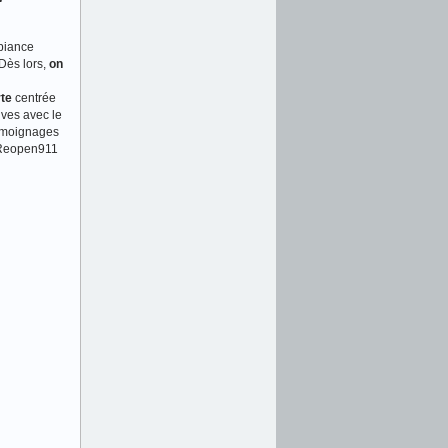
mbiance
 Dès lors,
on
rte
centrée
ives avec le
témoignages
e Reopen911