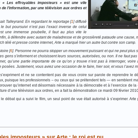
 : « Les effroyables imposteurs » est une vile
n de l’information, par une télévision aux ordres et
sait Talleyrand. En regardant le reportage [
1
] diffusé
le but poursuivi n’est pas l’exact inverse de celui
st une immense poubelle, il faut au plus vite le
ar enfin, à défendre avec autant de maladresse et de grossièreté pataude une cause, ne
h télé et presse contre internet, Arte a marqué hier un autre but contre son camp.
toire [
6
]. Personne ne pourra stopper un mouvement puissant et qui ne peut plus s’
 gens s’informent et choisissent leurs sources, autorisées, ou non. Il ne faut pas
net, qu’une partie importante de ce qu’on y trouve n’est pas à interroger, voire 
 posées. Justement, vous aviez une occasion de le faire, hier soir, et vous l’avez
s’expriment et ne se contentent pas de vous croire sur parole de reprendre le dé
ieux, puisque les professionnels – ou ceux qui se prétendent tels — en semblent m
t prouver qu’internet est désormais nécessaire à la démocratie et à l’exercice de la
cature d’une télévision aux ordres, en a fait la démonstration ce mardi 09 février 2010
débat qui a suivi le film, un seul point de vue était autorisé à s’exprimer. Arte 
les imposteurs » sur Arte : le roi est nu