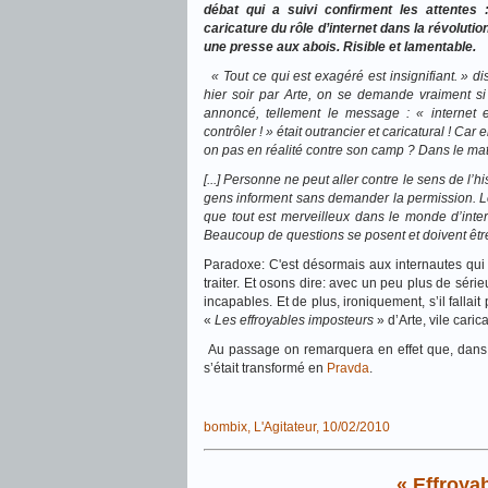
débat qui a suivi confirment les attentes
caricature du rôle d’internet dans la révolutio
une presse aux abois. Risible et lamentable.
« Tout ce qui est exagéré est insignifiant. » di
hier soir par Arte, on se demande vraiment si 
annoncé, tellement le message : « internet e
contrôler ! » était outrancier et caricatural ! C
on pas en réalité contre son camp ? Dans le matc
[...] Personne ne peut aller contre le sens de l’his
gens informent sans demander la permission. Les
que tout est merveilleux dans le monde d’inter
Beaucoup de questions se posent et doivent être
Paradoxe: C'est désormais aux internautes qui 
traiter. Et osons dire: avec un peu plus de sér
incapables. Et de plus, ironiquement, s’il fallai
«
Les effroyables imposteurs
» d’Arte, vile cari
Au passage on remarquera en effet que, dans le 
s’était transformé en
Pravda
.
bombix, L'Agitateur, 10/02/2010
« Effroyab