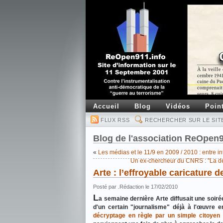
Accueil
Blog
Vidéos
Poin
FLUX RSS
RECHERCHER SUR LE SIT
Blog de l'association ReOpen
«
Les médias et le 11/9 en 2009 / 2010 : entre int
Un ex-chercheur du CNRS : "La dé
Arte : l’effroyable caricature 
Posté par .Rédaction le 17/02/2010
L
a semaine dernière Arte diffusait une soirée
d'un certain "journalisme" déjà à l'œuvre 
décryptage en règle par un simple citoyen