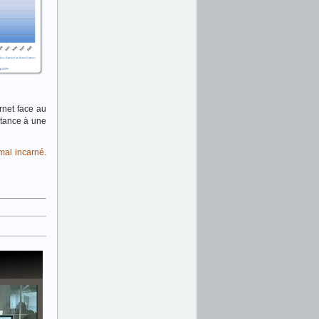
rnet face au
stance à une
 mal incarné
.