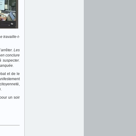
 travaille-t-
arrêter. Les
 en conclure
à suspecter.
 manquée.
bat et de le
anifestement
 citoyenneté,
.
pour un soir