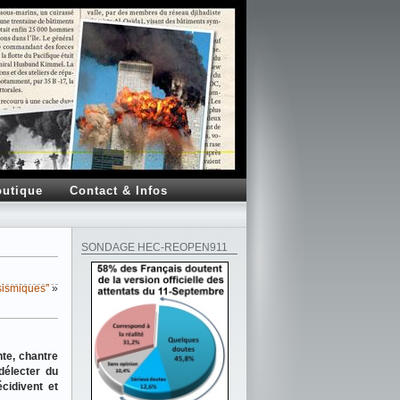
utique
Contact & Infos
SONDAGE HEC-REOPEN911
sismiques"
»
nte, chantre
délecter du
cidivent et