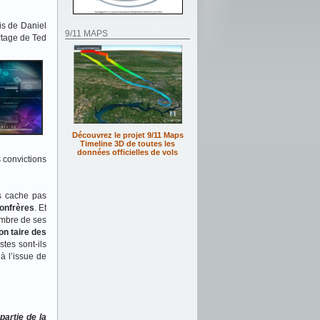
ris de Daniel
9/11 MAPS
rtage de Ted
Découvrez le projet 9/11 Maps
Timeline 3D de toutes les
données officielles de vols
s convictions
us cache pas
confrères
. Et
ombre de ses
-on taire des
stes sont-ils
à l’issue de
partie de la