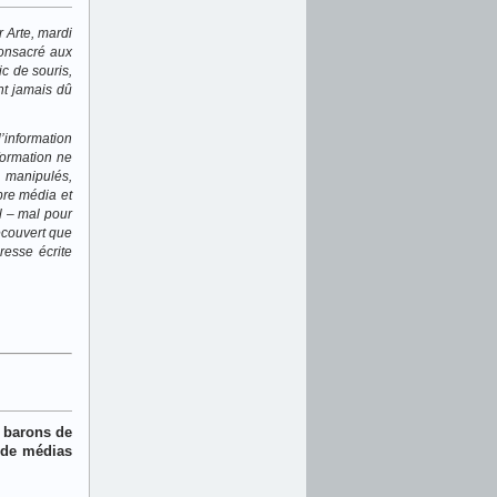
r Arte, mardi
consacré aux
c de souris,
ent jamais dû
’information
nformation ne
 manipulés,
opre média et
al – mal pour
découvert que
presse écrite
t barons de
s de médias