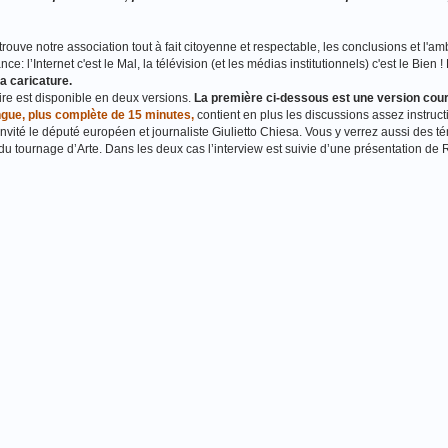
e trouve notre association tout à fait citoyenne et respectable, les conclusions et l'a
: l’Internet c'est le Mal, la télévision (et les médias institutionnels) c'est le Bien !
a caricature.
ire est disponible en deux versions.
La première ci-dessous est une version cou
ngue, plus complète de 15 minutes,
contient en plus les discussions assez instruct
 invité le député européen et journaliste Giulietto Chiesa. Vous y verrez aussi des 
du tournage d’Arte. Dans les deux cas l’interview est suivie d’une présentation d