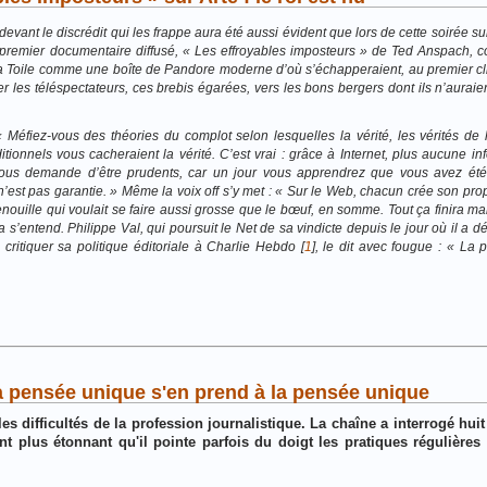
ant le discrédit qui les frappe aura été aussi évident que lors de cette soirée su
 Le premier documentaire diffusé, « Les effroyables imposteurs » de Ted Anspach, 
t la Toile comme une boîte de Pandore moderne d’où s’échapperaient, au premier cli
er les téléspectateurs, ces brebis égarées, vers les bons bergers dont ils n’aurai
 Méfiez-vous des théories du complot selon lesquelles la vérité, les vérités de l
itionnels vous cacheraient la vérité. C’est vrai : grâce à Internet, plus aucune i
 vous demande d’être prudents, car un jour vous apprendrez que vous avez été
 n’est pas garantie. » Même la voix off s’y met : « Sur le Web, chacun crée son pr
 grenouille qui voulait se faire aussi grosse que le bœuf, en somme. Tout ça finira m
s’entend. Philippe Val, qui poursuit le Net de sa vindicte depuis le jour où il a 
critiquer sa politique éditoriale à Charlie Hebdo [
1
], le dit avec fougue : « La 
a pensée unique s'en prend à la pensée unique
es difficultés de la profession journalistique. La chaîne a interrogé hui
ant plus étonnant qu'il pointe parfois du doigt les pratiques régulière