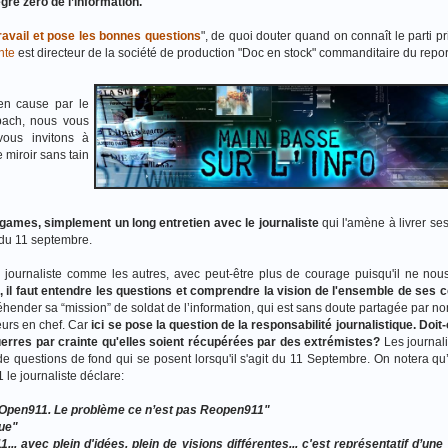
gré zéro de l’information.
ravail et pose les bonnes questions
", de quoi douter quand on connaît le parti p
nte
est directeur de la société de production "Doc en stock" commanditaire du repo
en cause par le
pach, nous vous
ous invitons à
 miroir sans tain
lgames, simplement un long entretien avec le journaliste
qui l'amène à livrer se
 du 11 septembre.
ournaliste comme les autres, avec peut-être plus de courage puisqu'il ne no
, il faut entendre les questions et comprendre la vision de l'ensemble de ses 
réhender sa “mission” de soldat de l’information, qui est sans doute partagée par n
eurs en chef. Car
ici se pose la question de la responsabilité journalistique. Doit
erres par crainte qu'elles soient récupérées par des extrémistes?
Les journali
e questions de fond qui se posent lorsqu'il s'agit du 11 Septembre. On notera qu’
le journaliste déclare:
eOpen911. Le problème ce n’est pas Reopen911"
que"
. avec plein d'idées, plein de visions différentes... c'est
représentatif d’une 