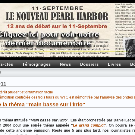
ts-clés
Témoignages
News
Dossiers
Livres
Bo
E
911
érêt prudent et diffamation facile
molition contrôlée des trois tours du WTC est démontrée par l’analyse des ondes 
de la théma "main basse sur l'info"
 théma intitulée "
Main basse sur l'info
". Elle était orchestrée par Daniel Leco
en 2004 pour une soirée théma appelée "
Le grand complot
". On pourra se 
de cette ancienne émission. Reste que 5 ans plus tard, nos journalistes ré