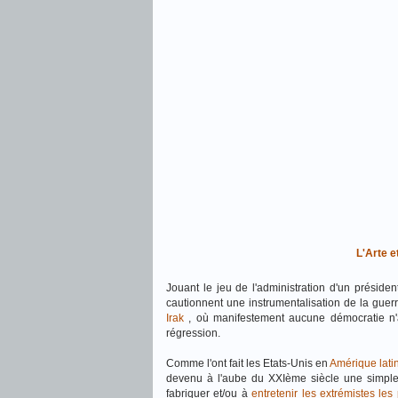
L'Arte e
Jouant le jeu de l'administration d'un préside
cautionnent une instrumentalisation de la guerr
Irak
, où manifestement aucune démocratie n'
régression.
Comme l'ont fait les Etats-Unis en
Amérique lati
devenu à l'aube du XXIème siècle une simple
fabriquer et/ou à
entretenir les extrémistes le