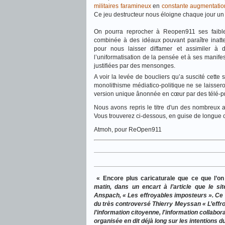
militaires faramineux
en
constante augmentatio
Ce jeu destructeur nous éloigne chaque jour un 
On pourra reprocher à Reopen911 ses faibles
combinée à des idéaux pouvant paraître inatte
pour nous laisser diffamer et assimiler 
l’uniformatisation de la pensée et à ses manifest
justifiées par des mensonges.
A voir la levée de boucliers qu’a suscité cette
monolithisme médiatico-politique ne se laissero
version unique ânonnée en cœur par des télé-p
Nous avons repris le titre d'un des nombreux a
Vous trouverez ci-dessous, en guise de longue co
Atmoh, pour ReOpen911
« Encore plus caricaturale que ce que l’on
matin, dans un encart à l’article que le si
Anspach, « Les effroyables imposteurs ». Ce sim
du très controversé Thierry Meyssan « L’effro
l’infor
mation citoyenne, l'information collabor
organisée en dit déjà long sur les intentions du 