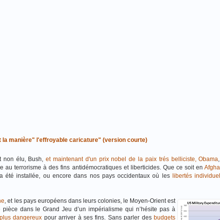
t la manière" l'effroyable caricature" (version courte)
nt non élu, Bush,
et maintenant d'un prix nobel de la paix trés belliciste, Obama
e au terrorisme à des fins antidémocratiques et liberticides. Que ce soit en
Afgha
a été installée, ou encore dans nos pays occidentaux où les
libertés individue
ne
, et les pays européens dans leurs colonies, le Moyen-Orient est
 pièce dans le Grand Jeu d’un impérialisme qui n’hésite pas à
s plus dangereux
pour arriver à ses fins. Sans parler des
budgets