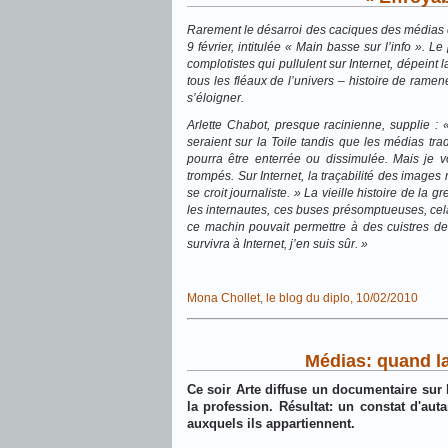
Rarement le désarroi des caciques des médias dev
9 février, intitulée « Main basse sur l’info ».
complotistes qui pullulent sur Internet, dépein
tous les fléaux de l’univers – histoire de ramen
s’éloigner.
Arlette Chabot, presque racinienne, supplie : «
seraient sur la Toile tandis que les médias trad
pourra être enterrée ou dissimulée. Mais je
trompés. Sur Internet, la traçabilité des images
se croit journaliste. » La vieille histoire de la
les internautes, ces buses présomptueuses, cela 
ce machin pouvait permettre à des cuistres de 
survivra à Internet, j’en suis sûr. »
Mona Chollet, le blog du diplo, 10/02/2010
Médias: quand l
Ce soir Arte diffuse un documentaire sur l
la profession. Résultat: un constat d'aut
auxquels ils appartiennent.