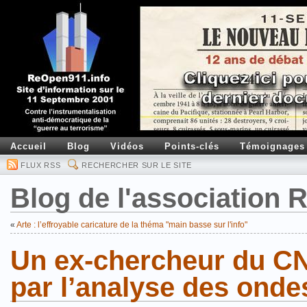
Accueil
Blog
Vidéos
Points-clés
Témoignages
FLUX RSS
RECHERCHER SUR LE SITE
Blog de l'association
«
Arte : l’effroyable caricature de la théma "main basse sur l'info"
Un ex-chercheur du CN
par l’analyse des ond