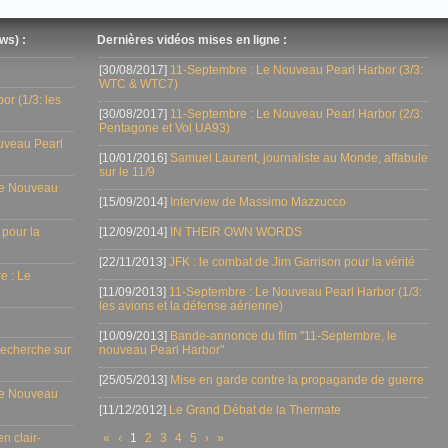
ws) :
Dernières vidéos mises en ligne :
[30/08/2017]
11-Septembre : Le Nouveau Pearl Harbor (3/3:
WTC & WTC7)
r (1/3: les
[30/08/2017]
11-Septembre : Le Nouveau Pearl Harbor (2/3:
Pentagone et Vol UA93)
uveau Pearl
[10/01/2016]
Samuel Laurent, journaliste au Monde, affabule
sur le 11/9
Le Nouveau
[15/09/2014]
Interview de Massimo Mazzucco
 pour la
[12/09/2014]
IN THEIR OWN WORDS
[22/11/2013]
JFK : le combat de Jim Garrison pour la vérité
e : Le
[11/09/2013]
11-Septembre : Le Nouveau Pearl Harbor (1/3:
les avions et la défense aérienne)
[10/09/2013]
Bande-annonce du film "11-Septembre, le
 recherche sur
nouveau Pearl Harbor"
[25/05/2013]
Mise en garde contre la propagande de guerre
Le Nouveau
[11/12/2012]
Le Grand Débat de la Thermate
n clair-
«
‹
1
2
3
4
5
›
»