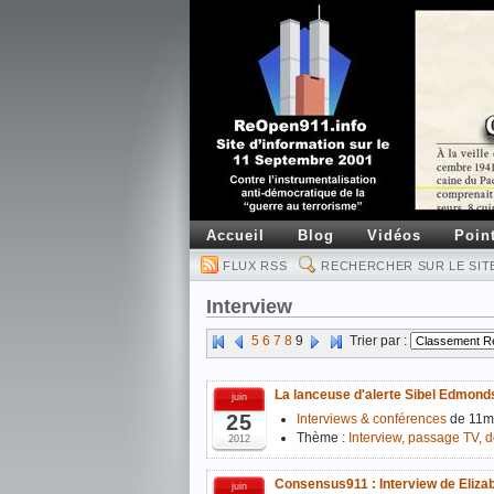
Accueil
Blog
Vidéos
Poin
FLUX RSS
RECHERCHER SUR LE SIT
Interview
5
6
7
8
9
Trier par :
La lanceuse d'alerte Sibel Edmond
juin
25
Interviews & conférences
de 11m
Thème :
Interview, passage TV, de
2012
Consensus911 : Interview de Eliza
juin