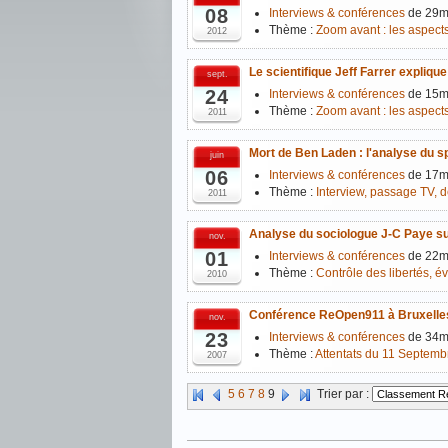
08
Interviews & conférences
de 29m
Thème :
Zoom avant : les aspects
2012
Le scientifique Jeff Farrer expliqu
sept.
24
Interviews & conférences
de 15m
Thème :
Zoom avant : les aspects
2011
Mort de Ben Laden : l'analyse du s
juin
06
Interviews & conférences
de 17m
Thème :
Interview, passage TV, de
2011
Analyse du sociologue J-C Paye sur 
nov.
01
Interviews & conférences
de 22m
Thème :
Contrôle des libertés, é
2010
Conférence ReOpen911 à Bruxelles
nov.
23
Interviews & conférences
de 34m
Thème :
Attentats du 11 Septemb
2007
5
6
7
8
9
Trier par :