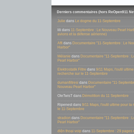
Derniers commentaires (hors ReOpen911 Ne
Julie
dans
Le dogme du 11-Septembre
lili dans
11-Septembre : Le Nouveau Pearl Harbo
avions et la défense aérienne)
Affi
dans
Documentaire "11-Septembre : Le No
Harbor"
Mélanie
dans
Documentaire "11-Septembre : 
Pearl Harbor"
Elektrostatik Filtre
dans
9/11 Maps, l'outil ultime
recherche sur le 11-Septembre
dumanfiltresi
dans
Documentaire "11-Septembr
Nouveau Pearl Harbor"
OleTwisT dans
Démolition du 11 Septembre
Ripenest dans
9/11 Maps, l'outil ultime pour la
le 11-Septembre
stradion
dans
Documentaire "11-Septembre : 
Pearl Harbor"
điện thoại voip
dans
11-Septembre : 29 pages e