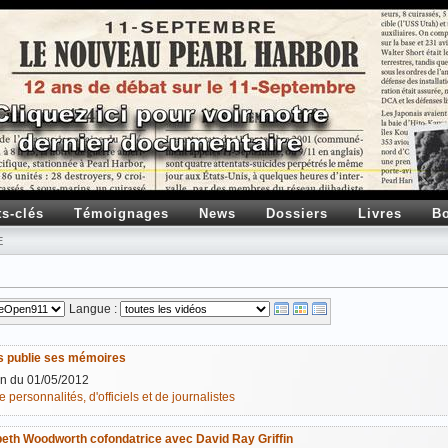
ts-clés
Témoignages
News
Dossiers
Livres
Bo
E
Langue :
s publie ses mémoires
n du 01/05/2012
 personnalités, d'officiels et de journalistes
beth Woodworth cofondatrice avec David Ray Griffin