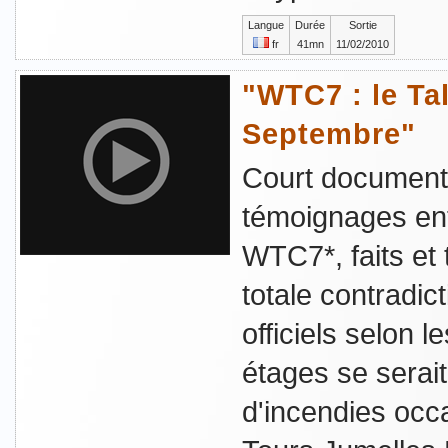
Langue
Durée
Sortie
fr
41mn
11/02/2010
"WTC7 : le Ta
Septembre"
Court documenta
témoignages ent
WTC7*, faits et
totale contradic
officiels selon l
étages se serai
d'incendies occ