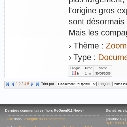
l'origine gros e
sont désormais i
Mais les compag
› Thème :
Zoom 
› Type :
Documen
Langue
Durée
Sortie
fr
1mn
30/06/2008
1
2
3
4
5
Trier par :
Langue :
Derniers commentaires (hors ReOpen911 News) :
Dernières vid
Julie
dans
Le dogme du 11-Septembre
[30/08/2017]
WTC & WTC7