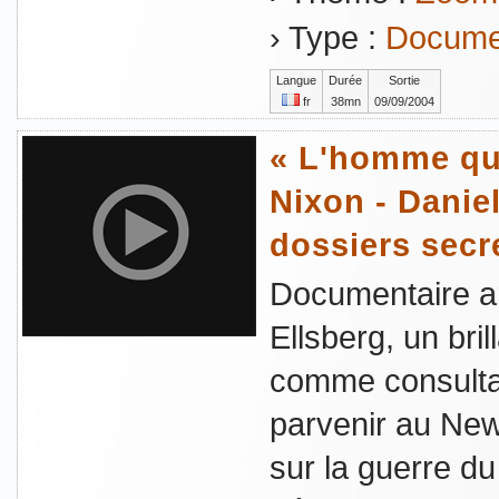
› Type :
Documen
Langue
Durée
Sortie
fr
38mn
09/09/2004
« L'homme qui
Nixon - Daniel
dossiers secr
Documentaire am
Ellsberg, un bri
comme consultan
parvenir au New
sur la guerre d