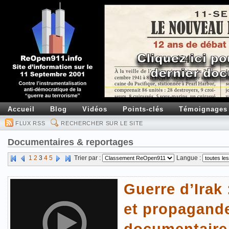
Accueil
Blog
Vidéos
Points-clés
Témoignages
FLUX RSS
RECHERCHER SUR LE SITE
Documentaires & reportages
1
2
3
4
5
Trier par :
Langue :
Guerre d’Irak
et propagande
documentaire