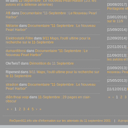
lili dans
11-Septembre : Le Nouveau Pearl Harbor (1/3: les
avions et la défense aérienne)
[30/08/2017]
Pentagone et
Affi
dans
Documentaire "11-Septembre : Le Nouveau Pearl
Harbor"
[10/01/2016]
sur le 11/9
Mélanie
dans
Documentaire "11-Septembre : Le Nouveau
Pearl Harbor"
[15/09/2014]
Elektrostatik Filtre
dans
9/11 Maps, l'outil ultime pour la
[12/09/2014]
recherche sur le 11-Septembre
[22/11/2013]
dumanfiltresi
dans
Documentaire "11-Septembre : Le
Nouveau Pearl Harbor"
[11/09/2013]
les avions et
OleTwisT dans
Démolition du 11 Septembre
[10/09/2013]
Ripenest dans
9/11 Maps, l'outil ultime pour la recherche sur
nouveau Pear
le 11-Septembre
[25/05/2013]
stradion
dans
Documentaire "11-Septembre : Le Nouveau
Pearl Harbor"
[11/12/2012]
điện thoại voip
dans
11-Septembre : 29 pages en clair-
«
‹
1
2
3
obscur
«
‹
1
2
3
4
5
›
»
ReOpen911.info site d’information sur les attentats du 11 septembre 2001
|
A prop