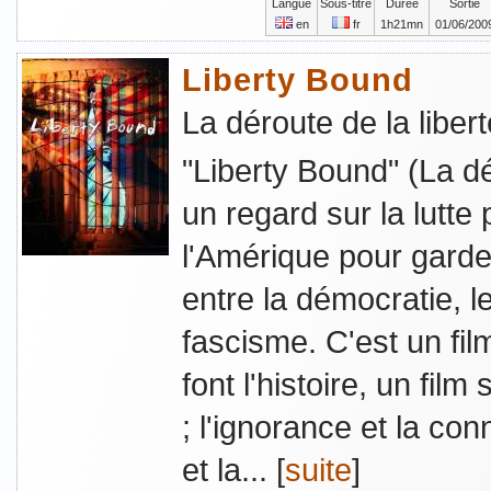
Langue
Sous-titre
Durée
Sortie
en
fr
1h21mn
01/06/200
Liberty Bound
La déroute de la libert
"Liberty Bound" (La dé
un regard sur la lutte 
l'Amérique pour garder
entre la démocratie, le
fascisme. C'est un fi
font l'histoire, un film
; l'ignorance et la co
et la... [
suite
]