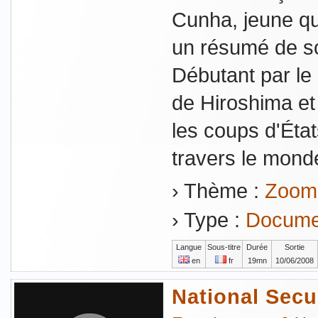
Cunha, jeune qu
un résumé de so
Débutant par l
de Hiroshima et
les coups d'État
travers le monde 
› Thème :
Zoom 
› Type :
Documen
Langue
Sous-titre
Durée
Sortie
en
fr
19mn
10/06/2008
National Secur