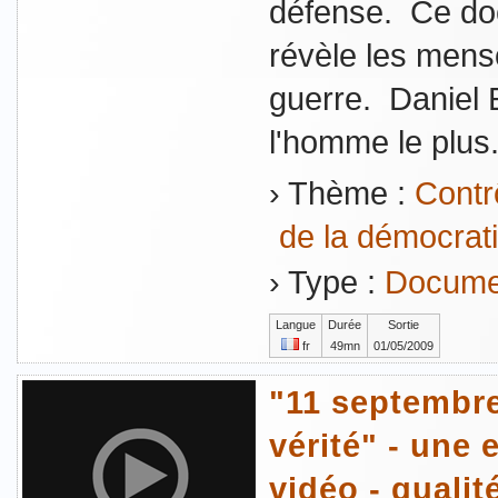
défense. Ce do
révèle les mens
guerre. Daniel E
l'homme le plus..
› Thème :
Contrô
de la démocrati
› Type :
Documen
Langue
Durée
Sortie
fr
49mn
01/05/2009
"11 septembr
vérité" - une 
vidéo - qualit