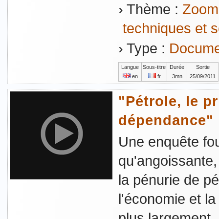
› Thème :
Zoom 
techniques et s
› Type :
Documen
Langue
Sous-titre
Durée
Sortie
en
fr
3mn
25/09/2011
"Pétrole, le pr
dépendance"
Une enquête fou
qu'angoissante,
la pénurie de p
l'économie et la
plus largement,