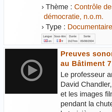
› Thème :
Contrôle des
démocratie, n.o.m.
› Type :
Documentaire
Langue
Sous-titre
Durée
Sortie
en
fr
1h27mn
05/08/2004
Preuves sono
au Bâtiment 
Le professeur a
David Chandler,
et les images fi
pendant la chut