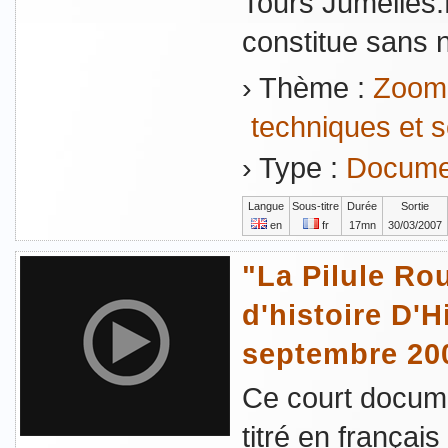
Tours Jumelles
constitue sans nu
› Thème :
Zoom 
techniques et s
› Type :
Documen
Langue
Sous-titre
Durée
Sortie
en
fr
17mn
30/03/2007
"La Pilule Ro
d'histoire D'
septembre 20
Ce court docume
titré en frança