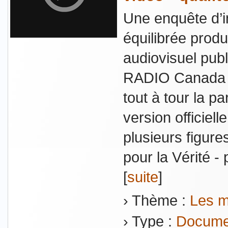
Une enquête d’i
équilibrée produ
audiovisuel pub
RADIO Canada 
tout à tour la p
version officiell
plusieurs figur
pour la Vérité - 
[
suite
]
› Thème :
Les m
› Type :
Documen