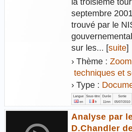
la troisième tour
septembre 2001. 
trouvé par le NI
gouvernemental
sur les... [
suite
]
› Thème :
Zoom 
techniques et s
› Type :
Documen
Langue
Sous-titre
Durée
Sortie
en
fr
11mn
05/07/2010
Analyse par l
D.Chandler de 