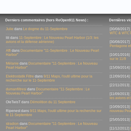
Derniers commentaires (hors ReOpen911 News) :
Dernières vid
Julie
dans
Le dogme du 11-Septembre
[30/08/2017]
WTC & WTC7
lili dans
11-Septembre : Le Nouveau Pearl Harbor (1/3: les
avions et la défense aérienne)
[30/08/2017]
Pentagone et
Affi
dans
Documentaire "11-Septembre : Le Nouveau Pearl
Harbor"
[10/01/2016]
sur le 11/9
Mélanie
dans
Documentaire "11-Septembre : Le Nouveau
Pearl Harbor"
[15/09/2014]
Elektrostatik Filtre
dans
9/11 Maps, l'outil ultime pour la
[12/09/2014]
recherche sur le 11-Septembre
[22/11/2013]
dumanfiltresi
dans
Documentaire "11-Septembre : Le
Nouveau Pearl Harbor"
[11/09/2013]
les avions et
OleTwisT dans
Démolition du 11 Septembre
[10/09/2013]
Ripenest dans
9/11 Maps, l'outil ultime pour la recherche sur
nouveau Pear
le 11-Septembre
[25/05/2013]
stradion
dans
Documentaire "11-Septembre : Le Nouveau
Pearl Harbor"
[11/12/2012]