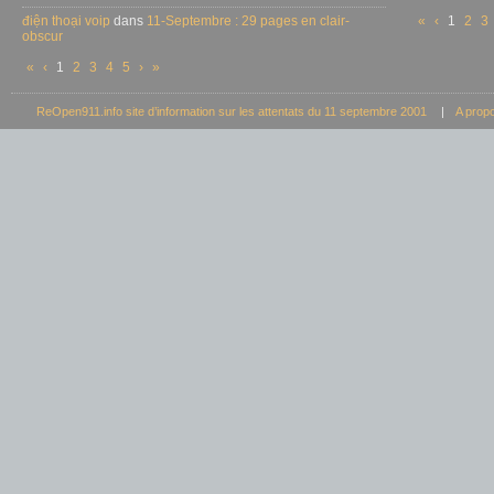
điện thoại voip
dans
11-Septembre : 29 pages en clair-
«
‹
1
2
3
obscur
«
‹
1
2
3
4
5
›
»
ReOpen911.info site d’information sur les attentats du 11 septembre 2001
|
A prop