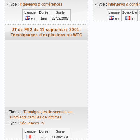
› Type :
Interviews & conférences
› Type :
Interviews & confé
Langue
Durée
Sortie
Langue
Sous-titre
en
1mn
27/02/2007
en
fr
Vidéo mise en ligne le 27/02/2007
Vidéo mise en ligne 
JT de FR2 du 11 septembre 2001:
Témoignages d'explosions au WTC
› Thème :
Témoignages de secouristes,
survivants, familles de victimes
› Type :
Séquences TV
Langue
Durée
Sortie
fr
2mn
11/09/2001