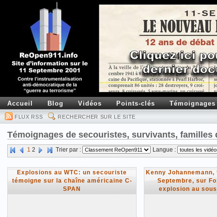
Accueil
Blog
Vidéos
Points-clés
Témoignages
FLUX RSS
RECHERCHER SUR LE SITE
Témoignages de secouristes, survivants, familles 
1
2
Trier par :
Langue :
Explosions au WTC: un secouriste
Kenny Johannemann, t
témoigne sur la chaîne américaine C-
Septembre, sur F
SPAN
explosion au sou