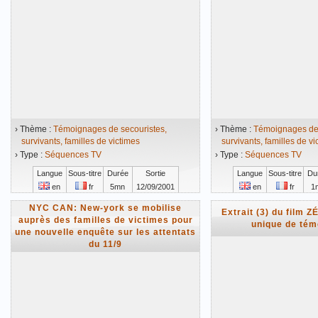
› Thème :
Témoignages de secouristes,
› Thème :
Témoignages de 
survivants, familles de victimes
survivants, familles de vi
› Type :
Séquences TV
› Type :
Séquences TV
Langue
Sous-titre
Durée
Sortie
Langue
Sous-titre
Du
en
fr
5mn
12/09/2001
en
fr
1
Vidéo mise en ligne le 01/04/2010
Vidéo mise en ligne 
NYC CAN: New-york se mobilise
Extrait (3) du film Z
auprès des familles de victimes pour
unique de té
une nouvelle enquête sur les attentats
du 11/9