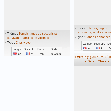
› Thème :
Témoignages de 
survivants, familles de vi
› Thème :
Témoignages de secouristes,
› Type :
Bandes-annonces /
survivants, familles de victimes
› Type :
Clips vidéo
Langue
Sous-titre
Du
en
fr
3
Langue
Sous-titre
Durée
Sortie
en
fr
1mn
27/05/2009
Vidéo mise en ligne 
Extrait (1) du film Z
Vidéo mise en ligne le 20/09/2009
de Brian Clark e