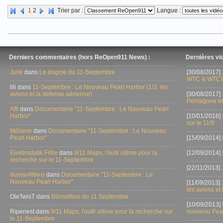
Vidéo mise en ligne le 19/02/2010
1
2
Trier par :
Langue :
Derniers commentaires (hors ReOpen911 News) :
Dernières vid
Julie
dans
Le dogme du 11-Septembre
[30/08/2017]
WTC & WTC7
lili dans
11-Septembre : Le Nouveau Pearl Harbor (1/3: les
avions et la défense aérienne)
[30/08/2017]
Pentagone et
Affi
dans
Documentaire "11-Septembre : Le Nouveau Pearl
Harbor"
[10/01/2016]
sur le 11/9
Mélanie
dans
Documentaire "11-Septembre : Le Nouveau
Pearl Harbor"
[15/09/2014]
Elektrostatik Filtre
dans
9/11 Maps, l'outil ultime pour la
[12/09/2014]
recherche sur le 11-Septembre
[22/11/2013]
dumanfiltresi
dans
Documentaire "11-Septembre : Le
Nouveau Pearl Harbor"
[11/09/2013]
les avions et
OleTwisT dans
Démolition du 11 Septembre
[10/09/2013]
Ripenest dans
9/11 Maps, l'outil ultime pour la recherche sur
nouveau Pear
le 11-Septembre