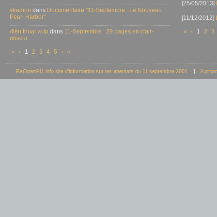
[25/05/2013]
stradion
dans
Documentaire "11-Septembre : Le Nouveau
Pearl Harbor"
[11/12/2012]
điện thoại voip
dans
11-Septembre : 29 pages en clair-
«
‹
1
2
3
obscur
«
‹
1
2
3
4
5
›
»
ReOpen911.info site d’information sur les attentats du 11 septembre 2001
|
A prop