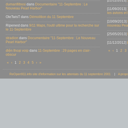
[22/11/2013]
dumanfiltresi
dans
Documentaire "11-Septembre : Le
Nouveau Pearl Harbor"
[11/09/2013]
les avions et
OleTwisT dans
Démolition du 11 Septembre
[10/09/2013]
Ripenest dans
9/11 Maps, l'outil ultime pour la recherche sur
nouveau Pear
le 11-Septembre
[25/05/2013]
stradion
dans
Documentaire "11-Septembre : Le Nouveau
Pearl Harbor"
[11/12/2012]
điện thoại voip
dans
11-Septembre : 29 pages en clair-
«
‹
1
2
3
obscur
«
‹
1
2
3
4
5
›
»
ReOpen911.info site d’information sur les attentats du 11 septembre 2001
|
A prop