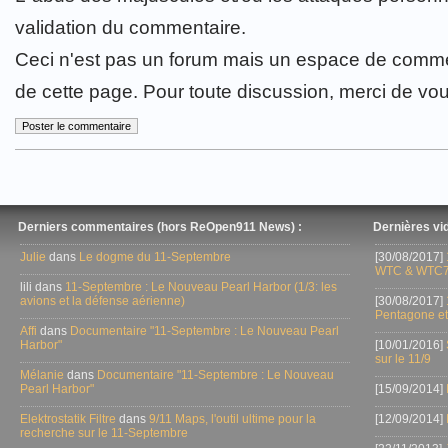
validation du commentaire.
Ceci n'est pas un forum mais un espace de comme
de cette page. Pour toute discussion, merci de vo
Derniers commentaires (hors ReOpen911 News) :
Dernières vid
Julie
dans
Le dogme du 11-Septembre
[30/08/2017]
WTC & WTC7
lili dans
11-Septembre : Le Nouveau Pearl Harbor (1/3: les
avions et la défense aérienne)
[30/08/2017]
Pentagone et
Affi
dans
Documentaire "11-Septembre : Le Nouveau Pearl
Harbor"
[10/01/2016]
sur le 11/9
Mélanie
dans
Documentaire "11-Septembre : Le Nouveau
Pearl Harbor"
[15/09/2014]
Elektrostatik Filtre
dans
9/11 Maps, l'outil ultime pour la
[12/09/2014]
recherche sur le 11-Septembre