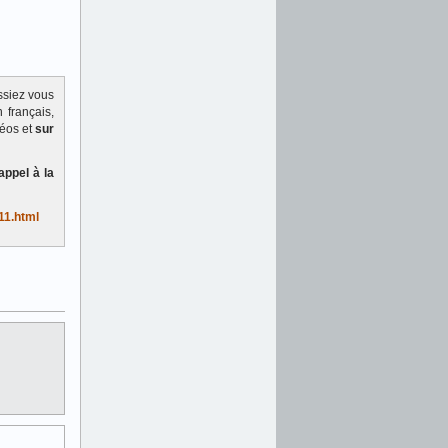
ssiez vous
 français,
déos et
sur
appel à la
11.html