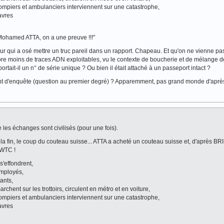
 pompiers et ambulanciers interviennent sur une catastrophe,
avres
 Mohamed ATTA, on a une preuve !!!"
r qui a osé mettre un truc pareil dans un rapport. Chapeau. Et qu'on ne vienne pas
core moins de traces ADN exploitables, vu le contexte de boucherie et de mélange
tait-il un n° de série unique ? Ou bien il était attaché à un passeport intact ?
ment d'enquête (question au premier degré) ? Apparemment, pas grand monde d'aprè
e les échanges sont civilisés (pour une fois).
s la fin, le coup du couteau suisse... ATTA a acheté un couteau suisse et, d'après B
 WTC !
s'effondrent,
employés,
ants,
chent sur les trottoirs, circulent en métro et en voiture,
 pompiers et ambulanciers interviennent sur une catastrophe,
avres