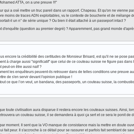
 Mohamed ATTA, on a une preuve !!!"
r qui a osé mettre un truc pareil dans un rapport. Chapeau. Et qu'on ne vienne pas
core moins de traces ADN exploitables, vu le contexte de boucherie et de mélange
tait-il un n° de série unique ? Ou bien il était attaché à un passeport intact ?
ment d'enquête (question au premier degré) ? Apparemment, pas grand monde d'aprè
s encore la crédibilité des certitudes de Monsieur Brisard, est qu'il ne se pose pas
 à charge aussi "significatif" que celui de ce couteau suisse ne figure pas dans 
nt peut-on être aussi naïf ?
ent les enquêteurs peuvent-ils retrouver dans de telles conditions une preuve au
re de s'en servir devant l'opinion publique !
tout ce que l’on veut, un bandana, des passeports, un couteau suisse, la combustio
ue toute civilisation aura disparue il restera encore les couteaux suisses. Ainsi, lo
etrouvera un couteau suisse, il se demandera à quoi ça sert et ce sera le ponit de 
nt par moment. Il sent que la VO manque de consistance mais la mettre en doute ouv
i fait peur. Il s'accroche à ce détail pour se rassurer et parfois fait semblant de sav