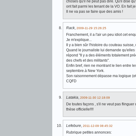
choses qu'il ne peut pas dire. Qu'il dise q
ont fait parmi les tenant de la VO. En fait j
Il ne va pas se faire que des amis !
Rack
,
2009-11-29 15:26:25
Franchement, il a l'air un peu idiot cet en
Je m'explique...
Il y a bien sûr l'histoire du couteau suisse,
Quand le journaliste lui demande qu'elles 
répond "Il y a des éléments totalement pr
des chefs et des militants".
Enfin bref, rien ne montrant le lien entre le
septembre.à New York.
Son raisonnement dépasse ma logique (et
CQFD
Latakia
,
2009-11-30 12:18:09
De toutes façons , s'il ne veut pas flingue
thèse officielle!!!!
Lefebure
,
2011-12-09 08:45:32
Rubrique petites annonces: