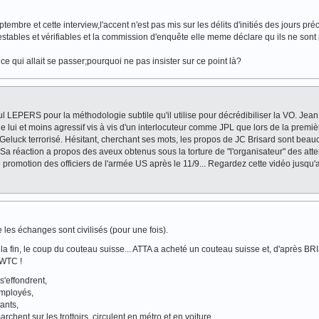
tembre et cette interview,l'accent n'est pas mis sur les délits d'initiés des jours pr
ntestables et vérifiables et la commission d'enquête elle meme déclare qu ils ne sont p
 qui allait se passer;pourquoi ne pas insister sur ce point là?
ul LEPERS pour la méthodologie subtile qu'il utilise pour décrédibiliser la VO. Jea
lui et moins agressif vis à vis d'un interlocuteur comme JPL que lors de la premiè
Geluck terrorisé. Hésitant, cherchant ses mots, les propos de JC Brisard sont beau
Sa réaction a propos des aveux obtenus sous la torture de "l'organisateur" des atte
e promotion des officiers de l'armée US après le 11/9... Regardez cette vidéo jusqu'
e les échanges sont civilisés (pour une fois).
s la fin, le coup du couteau suisse... ATTA a acheté un couteau suisse et, d'après B
 WTC !
s'effondrent,
employés,
ants,
chent sur les trottoirs, circulent en métro et en voiture,