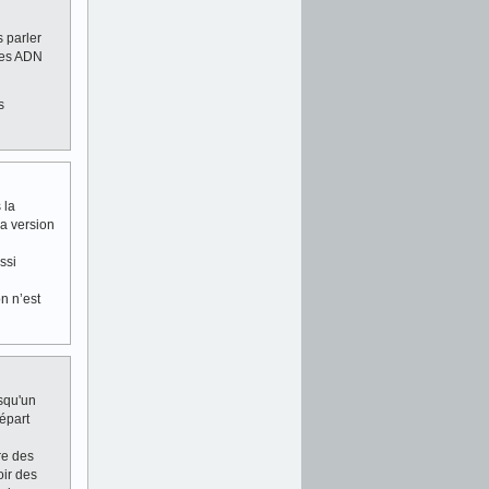
 parler
 des ADN
s
 la
la version
ssi
n n’est
rsqu'un
départ
re des
oir des