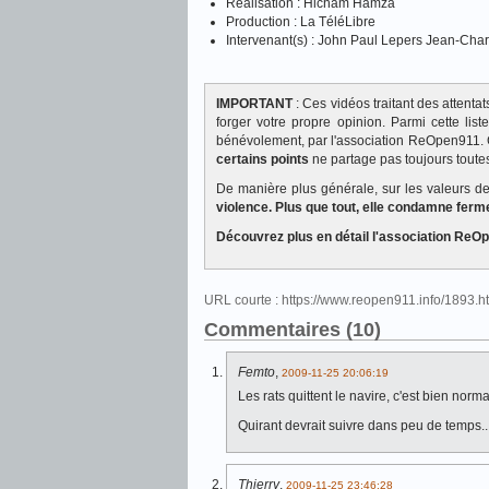
Réalisation : Hicham Hamza
Production : La TéléLibre
Intervenant(s) : John Paul Lepers Jean-Char
IMPORTANT
: Ces vidéos traitant des attent
forger votre propre opinion. Parmi cette lis
bénévolement, par l'association ReOpen911. 
certains points
ne partage pas toujours toutes
De manière plus générale, sur les valeurs 
violence. Plus que tout, elle condamne ferm
Découvrez plus en détail l'association R
URL courte : https://www.reopen911.info/1893.
Commentaires (10)
Femto
,
2009-11-25 20:06:19
Les rats quittent le navire, c'est bien norma
Quirant devrait suivre dans peu de temps..
Thierry
,
2009-11-25 23:46:28