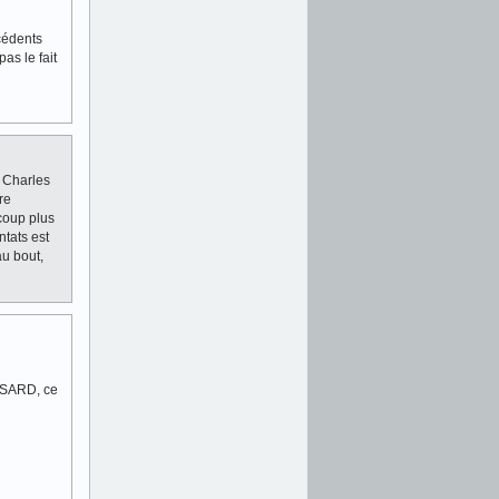
écédents
as le fait
n Charles
re
coup plus
ntats est
au bout,
RISARD, ce