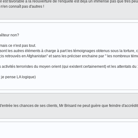
u'il est favorable à la réouverture de l'enquête est déjà un immense pas que très pe
e n'en connaît pas d'autres !
quêteur non?
 mais ce n'est pas tout.
sont les autres éléments à charge à part les témoignages obtenus sous la torture, c
écis retrouvés en Afghanistan" et sans les préciser enchaine par " les nombreux té
s activités terroristes du moyen orient (qui existent certainement) et les attentats du
 je pense LA logique)
r d'entrée les chances de ses clients, Mr Brisard ne peut guère que feindre d'accrédit