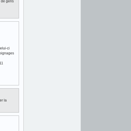
u de gens
elui-ci
moignages
 11
er la