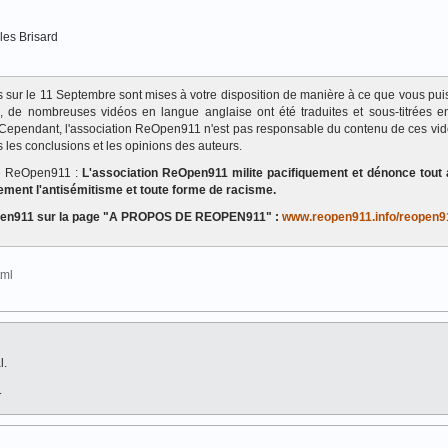
les Brisard
ats sur le 11 Septembre sont mises à votre disposition de manière à ce que vous pui
te, de nombreuses vidéos en langue anglaise ont été traduites et sous-titrées en
Cependant, l'association ReOpen911 n'est pas responsable du contenu de ces vi
 les conclusions et les opinions des auteurs.
de ReOpen911 :
L'association ReOpen911 milite pacifiquement et dénonce tout 
ement l'antisémitisme et toute forme de racisme.
eOpen911 sur la page "A PROPOS DE REOPEN911" :
www.reopen911.info/reopen9
html
l.
.