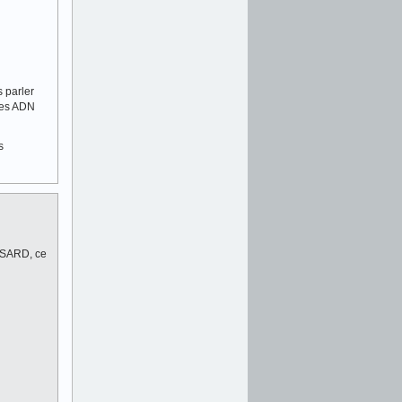
 parler
 des ADN
s
RISARD, ce