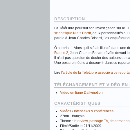
DESCRIPTION
La TéléLibre poursuit son investigation sur le 
scientifique Niels Harrit
, deux personnalités qui r
parole à Jean-Charles Brisard, l’ex-enquêteur en 
Ô surprise ! Alors qu'il s’était illustré dans une 
France 2
, Jean-Charles Brisard révèle devant l
il n'est pas question de douter des auteurs des
Une posture inédite à découvrir dans ce reporta
Lire
l'article de la TéléLibre associé à ce report
TÉLÉCHARGEMENT ET VIDÉO EN 
Vidéo en ligne Dailymotion
CARACTÉRISTIQUES
Vidéos
›
Interviews & conférences
27mn - français
Thème :
Interview, passage TV, de personnalit
Filmé/Sortie le 21/11/2009