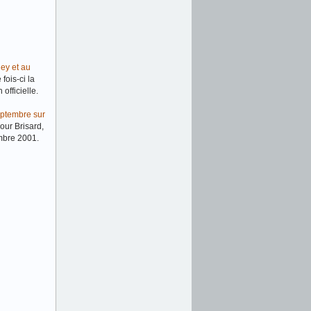
ey et au
fois-ci la
officielle.
eptembre sur
our Brisard,
embre 2001.