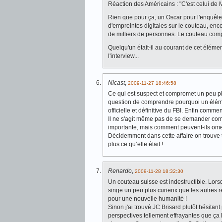
Réaction des Américains : "C'est celui de
Rien que pour ça, un Oscar pour l'enquêteu
d'empreintes digitales sur le couteau, en
de milliers de personnes. Le couteau compor
Quelqu'un était-il au courant de cet élé
l'interview...
Nicast
,
2009-11-27 18:46:58
Ce qui est suspect et compromet un peu plu
question de comprendre pourquoi un élément
officielle et définitive du FBI. Enfin comme
Il ne s'agit même pas de se demander comm
importante, mais comment peuvent-ils omett
Décidemment dans cette affaire on trouve 
plus ce qu’elle était !
Renardo
,
2009-11-28 18:32:30
Un couteau suisse est indestructible. Lorsq
singe un peu plus curienx que les autres r
pour une nouvelle humanité !
Sinon j'ai trouvé JC Brisard plutôt hésita
perspectives tellement effrayantes que ça lu