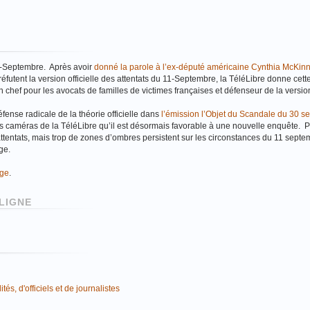
11-Septembre. Après avoir
donné la parole à l’ex-député américaine Cynthia McKinn
éfutent la version officielle des attentats du 11-Septembre, la TéléLibre donne cette 
chef pour les avocats de familles de victimes françaises et défenseur de la version 
défense radicale de la théorie officielle dans
l’émission l’Objet du Scandale du 30 s
es caméras de la TéléLibre qu’il est désormais favorable à une nouvelle enquête. P
 attentats, mais trop de zones d’ombres persistent sur les circonstances du 11 sept
ge.
age
.
LIGNE
és, d'officiels et de journalistes