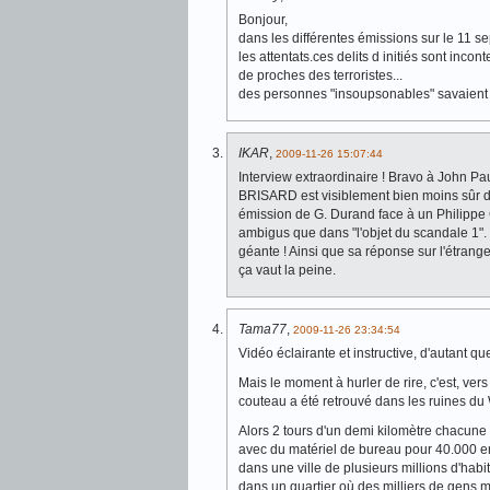
Bonjour,
dans les différentes émissions sur le 11 sep
les attentats.ces delits d initiés sont inco
de proches des terroristes...
des personnes "insoupsonables" savaient ce
IKAR
,
2009-11-26 15:07:44
Interview extraordinaire ! Bravo à John Pa
BRISARD est visiblement bien moins sûr de 
émission de G. Durand face à un Philippe 
ambigus que dans "l'objet du scandale 1". 
géante ! Ainsi que sa réponse sur l'étrang
ça vaut la peine.
Tama77
,
2009-11-26 23:34:54
Vidéo éclairante et instructive, d'autant qu
Mais le moment à hurler de rire, c'est, ver
couteau a été retrouvé dans les ruines du
Alors 2 tours d'un demi kilomètre chacune 
avec du matériel de bureau pour 40.000 
dans une ville de plusieurs millions d'habit
dans un quartier où des milliers de gens mar