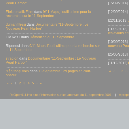
Pearl Harbor"
[15/09/2014]
Elektrostatik Filtre
dans
9/11 Maps, l'outil ultime pour la
[12/09/2014]
recherche sur le 11-Septembre
[22/11/2013]
dumanfiltresi
dans
Documentaire "11-Septembre : Le
Nouveau Pearl Harbor"
[11/09/2013]
les avions et
OleTwisT dans
Démolition du 11 Septembre
[10/09/2013]
Ripenest dans
9/11 Maps, l'outil ultime pour la recherche sur
nouveau Pear
le 11-Septembre
[25/05/2013]
stradion
dans
Documentaire "11-Septembre : Le Nouveau
Pearl Harbor"
[11/12/2012]
điện thoại voip
dans
11-Septembre : 29 pages en clair-
«
‹
1
2
3
obscur
«
‹
1
2
3
4
5
›
»
ReOpen911.info site d’information sur les attentats du 11 septembre 2001
|
A prop