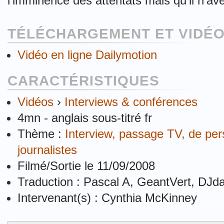
l'imminence des attentats mais qu'il n'ave
TÉLÉCHARGEMENT ET VIDÉO
Vidéo en ligne Dailymotion
CARACTÉRISTIQUES
Vidéos
›
Interviews & conférences
4mn - anglais sous-titré fr
Thème :
Interview, passage TV, de perso
journalistes
Filmé/Sortie le 11/09/2008
Traduction : Pascal A, GeantVert, DJd
Intervenant(s) : Cynthia McKinney