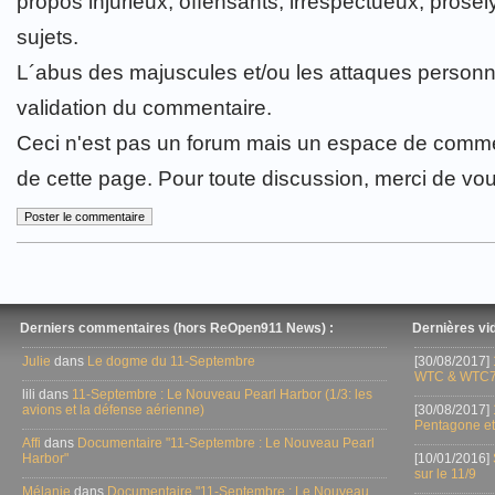
propos injurieux, offensants, irrespectueux, prosély
sujets.
L´abus des majuscules et/ou les attaques personn
validation du commentaire.
Ceci n'est pas un forum mais un espace de comme
de cette page. Pour toute discussion, merci de vo
Derniers commentaires (hors ReOpen911 News) :
Dernières vid
Julie
dans
Le dogme du 11-Septembre
[30/08/2017]
WTC & WTC7
lili dans
11-Septembre : Le Nouveau Pearl Harbor (1/3: les
avions et la défense aérienne)
[30/08/2017]
Pentagone et
Affi
dans
Documentaire "11-Septembre : Le Nouveau Pearl
Harbor"
[10/01/2016]
sur le 11/9
Mélanie
dans
Documentaire "11-Septembre : Le Nouveau