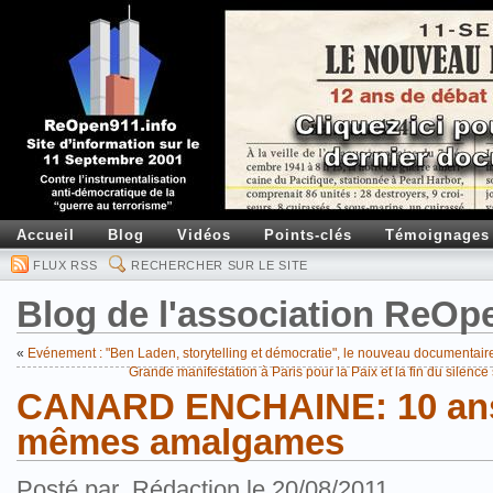
Accueil
Blog
Vidéos
Points-clés
Témoignages
FLUX RSS
RECHERCHER SUR LE SITE
Blog de l'association ReOp
«
Evénement : "Ben Laden, storytelling et démocratie", le nouveau documenta
Grande manifestation à Paris pour la Paix et la fin du silen
CANARD ENCHAINE: 10 ans 
mêmes amalgames
Posté par .Rédaction le 20/08/2011