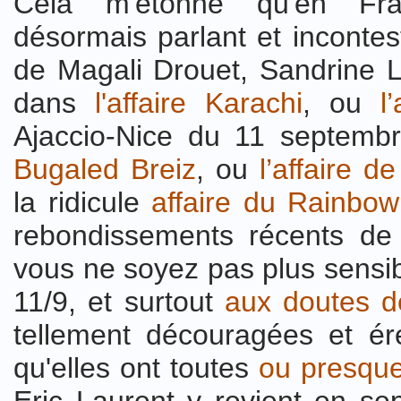
Cela m'étonne qu'en Fra
désormais parlant et incontest
de Magali Drouet, Sandrine L
dans
l'affaire Karachi
, ou
l
Ajaccio-Nice du 11 septem
Bugaled Breiz
, ou
l’affaire 
la ridicule
affaire du Rainbow
rebondissements récents d
vous ne soyez pas plus sensib
11/9, et surtout
aux doutes de
tellement découragées et ér
qu'elles ont toutes
ou presqu