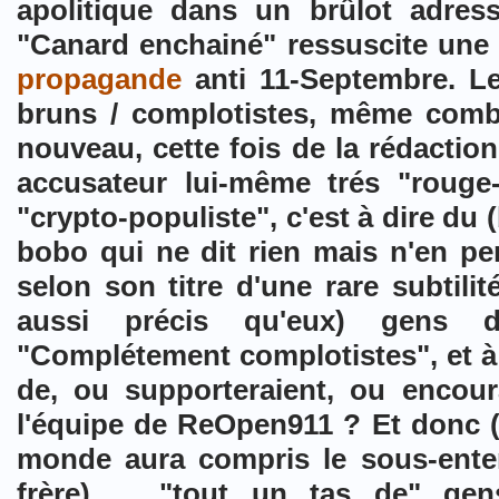
apolitique dans un brûlot adres
"Canard enchainé" ressuscite une 
propagande
anti 11-Septembre. L
bruns / complotistes, même com
nouveau, cette fois de la rédactio
accusateur lui-même trés "rouge-
"crypto-populiste", c'est à dire du 
bobo qui ne dit rien mais n'en p
selon son titre d'une rare subtili
aussi précis qu'eux) gens d'
"Complétement complotistes", et à c
de, ou supporteraient, ou encoura
l'équipe de ReOpen911 ? Et donc (si
monde aura compris le sous-ente
frère) ... "tout un tas de" ge