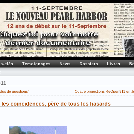
ts-clés
Témoignages
News
Dossiers
Livres
Bo
E
911
plus de questions"
Quatre projections ReOpen911 en Ju
 les coïncidences, père de tous les hasards