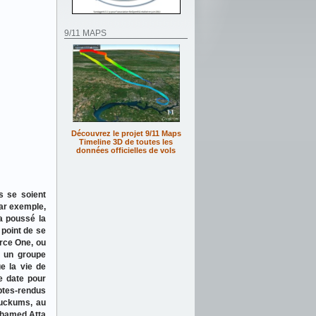
9/11 MAPS
Découvrez le projet 9/11 Maps
Timeline 3D de toutes les
données officielles de vols
s se soient
ar exemple,
a poussé la
 point de se
rce One, ou
r un groupe
e la vie de
e date pour
ptes-rendus
huckums, au
Mohamed Atta