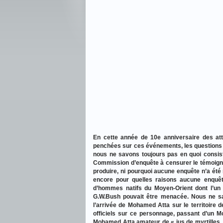
En cette année de 10e anniversaire des
at
penchées sur ces événements, les questions
nous ne savons toujours pas en quoi consist
Commission d’enquête à censurer le témoignag
produire, ni pourquoi aucune enquête n’a ét
encore pour quelles raisons aucune enquêt
d’hommes natifs du Moyen-Orient dont l’un d
G.W.Bush pouvait être menacée. Nous ne sa
l’arrivée de Mohamed Atta sur le territoire
officiels sur ce personnage, passant d’un
Mohamed Atta amateur de « jus de myrtilles, 