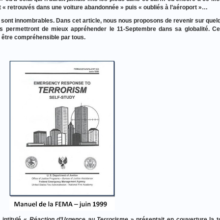
t « retrouvés dans une voiture abandonnée » puis « oubliés à l’aéroport »…
r sont innombrables. Dans cet article, nous nous proposons de revenir sur que
us permettront de mieux appréhender le 11-Septembre dans sa globalité. C
t être compréhensible par tous.
 intitulé «
Réaction d’Urgence au Terrorisme
» présentait en couverture la t