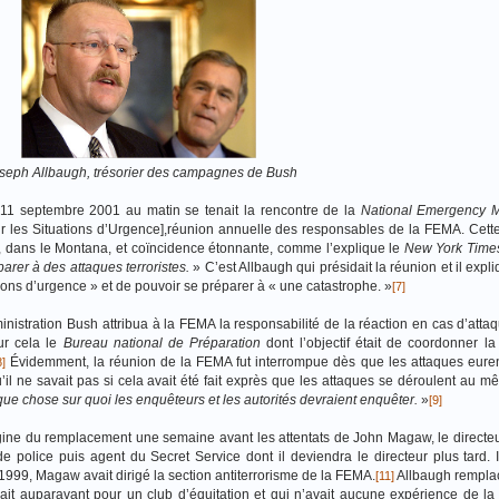
seph Allbaugh, trésorier des campagnes de Bush
e 11 septembre 2001 au matin se tenait la rencontre de la
National Emergency 
 les Situations d’Urgence],réunion annuelle des responsables de la FEMA. Cett
, dans le Montana, et coïncidence étonnante, comme l’explique le
New York Time
arer à des attaques terroristes.
» C’est Allbaugh qui présidait la réunion et il exp
uations d’urgence » et de pouvoir se préparer à « une catastrophe. »
[7]
istration Bush attribua à la FEMA la responsabilité de la réaction en cas d’attaqu
our cela le
Bureau national de Préparation
dont l’objectif était de coordonner la
Évidemment, la réunion de la FEMA fut interrompue dès que les attaques euren
8]
’il ne savait pas si cela avait été fait exprès que les attaques se déroulent au
que chose sur quoi les enquêteurs et les autorités devraient enquêter.
»
[9]
igine du remplacement une semaine avant les attentats de John Magaw, le directeu
olice puis agent du Secret Service dont il deviendra le directeur plus tard. Il
99, Magaw avait dirigé la section antiterrorisme de la FEMA.
Allbaugh rempl
[11]
ait auparavant pour un club d’équitation et qui n’avait aucune expérience de la