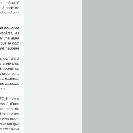
e la sécurité
’à partir de
 sécurité des
son boulot de
viscères, les
ter une autre
 sous le nom
ant inauguré
 dont il n’a
r a été d’en
nt, quand on
d’urgence, il
ets resteront
 en incendie
e.
»
ABC, Hauer a
essité d’une
ondrement du
’explication
 cela aurait
t le fait que
 effet sur la