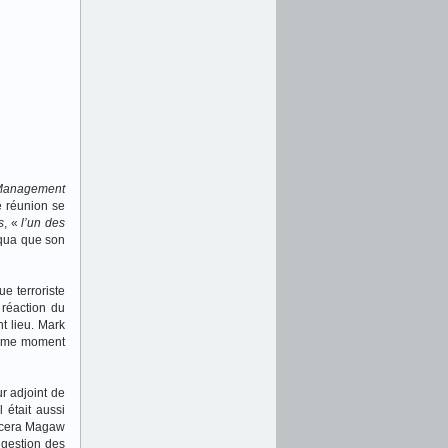
Management
e réunion se
s
, «
l’un des
liqua que son
e terroriste
 réaction du
t lieu. Mark
 même moment
r adjoint de
 était aussi
acera Magaw
 gestion des