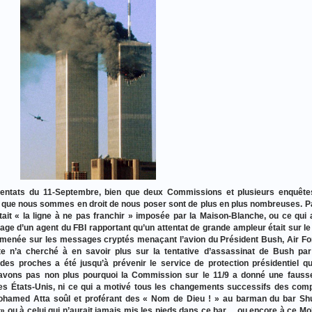
tentats du 11-Septembre, bien que deux Commissions et plusieurs enquête
 que nous sommes en droit de nous poser sont de plus en plus nombreuses. P
ait « la ligne à ne pas franchir » imposée par la Maison-Blanche, ou ce qui 
e d’un agent du FBI rapportant qu’un attentat de grande ampleur était sur le
é menée sur les messages cryptés menaçant l’avion du Président Bush, Air Fo
e n’a cherché à en savoir plus sur la tentative d’assassinat de Bush pa
es proches a été jusqu’à prévenir le service de protection présidentiel qu
vons pas non plus pourquoi la Commission sur le 11/9 a donné une fauss
 des États-Unis, ni ce qui a motivé tous les changements successifs des com
 Mohamed Atta soûl et proférant des « Nom de Dieu ! » au barman du bar S
» ou à celui qui n’aurait jamais mis les pieds dans ce bar… ou encore à ce 