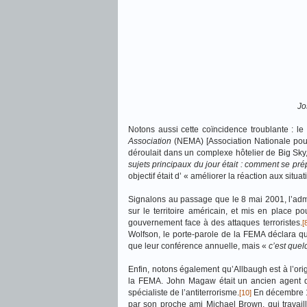
Jo
Notons aussi cette coïncidence troublante : l
Association
(NEMA) [Association Nationale pour
déroulait dans un complexe hôtelier de Big Sky
sujets principaux du jour était : comment se prép
objectif était d’ « améliorer la réaction aux sit
Signalons au passage que le 8 mai 2001, l’admin
sur le territoire américain, et mis en place p
gouvernement face à des attaques terroristes.
[
Wolfson, le porte-parole de la FEMA déclara qu
que leur conférence annuelle, mais «
c’est quel
Enfin, notons également qu’Allbaugh est à l’or
la FEMA. John Magaw était un ancien agent de p
spécialiste de l’antiterrorisme.
En décembre 19
[10]
par son proche ami Michael Brown, qui travaill