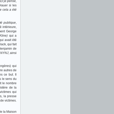
 Et je pense,
auer si les
ue cela a été
té publique
,
 intérieure,
ement George
Kline)
qui a
 qui avait été
ack, qui fait
 Benjamin de
ANYNJ
, ainsi
ngères) qui
re autres de
s ce but. Il
s le sens du
t le nombre
istère de la
victimes qui
s, la presse
de victimes.
de la Maison