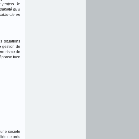
e projets. Je
bilité qu’il
sable-clé en
 situations
e gestion de
errorisme de
éponse face
'une société
 liée de près