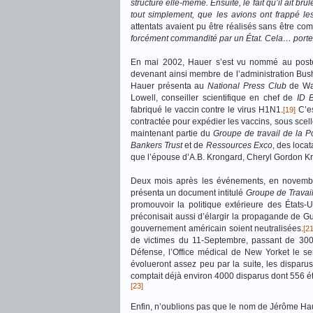
structure elle-même. Ensuite, le fait qu’il ait br
tout simplement, que les avions ont frappé l
attentats avaient pu être réalisés sans être co
forcément commandité par un État. Cela… port
En mai 2002
, Hauer
s’est vu nommé au poste
devenant ainsi membre de l’administration Bush
Hauer présenta au
National Press Club
de Was
Lowell, conseiller scientifique en chef de
ID 
fabriqué le vaccin contre le virus H1N1.
C’es
[19]
contractée pour expédier les vaccins, sous scellé
maintenant partie du
Groupe de travail de la P
Bankers Trust
et de
Ressources Exco
, des loca
que l’épouse d’A.B. Krongard, Cheryl Gordon K
Deux mois après les événements, en novembre
présenta un document intitulé
Groupe de Travai
promouvoir la politique extérieure des États
préconisait aussi d’élargir la propagande de Gu
gouvernement américain soient neutralisées.
[21
de victimes du 11-Septembre, passant de 3000 
Défense, l’Office médical de New Yorket le ser
évolueront assez peu par la suite, les dispar
comptait déjà environ 4000 disparus dont 556 ét
[23]
Enfin, n’oublions pas que le nom de Jérôme Hauer 