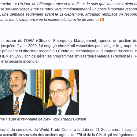
r écrira : «
Un jour, M. Allbaugh arrive et m’a dit : « Je sais que vous avez plein d
 se souvient Magaw qui se retrouvera immédiatement à un poste à moindre responsa
ble, une semaine seulement avant le 11-Septembre, Allbaugh remplace un respon
 amis dont l’expérience en la matière était proche de zéro. »
[12]
é directeur de l’OEM (Office of Emergency Management, agence de gestion des
usqu’en février 2000, fut engagé chez Kroll Associates pour diriger le groupe d
ce-président et directeur associé au Centre de technologie et d’analyse du contre-t
r IBM en 1993 afin de gérer les programmes d'
Hazardous Materials Response
( R
 et la sécurité incendie.
me Hauer et l'ex-maire de New York, Rudolf Giuliani
écurité du complexe du World Trade Center à la date du 11-Septembre. Il s'agit d
i a accueilli en son sein des anciens agents du FBI et de la CIA et qui est également