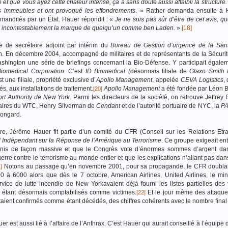
ûlé et que vous ayez cette chaleur intense, ça a sans doute aussi affaibli la structure.
es immeubles et ont provoqué les effondrements
. »
Rather demanda ensuite à H
mmandités par un État. Hauer répondit : «
Je ne suis pas sûr d’être de cet avis, q
e incontestablement la marque de quelqu’un comme ben Laden.
»
[18]
 de secrétaire adjoint par intérim du
Bureau de Gestion d’urgence de la San
. En décembre 2004, accompagné de militaires et de représentants de la Sécurité
hington une série de briefings concernant la Bio-Défense. Y participait égal
Biomedical Corporation.
C’est
ID Biomedical (
désormais filiale de
Glaxo Smith 
t une filiale, propriété exclusive d’
Apollo Management
, appelée
CEVA Logistics
,
s, aux installations de traitement.
Apollo Management
a été fondée par Léon Bl
[20]
ort Authority de New York
. Parmi les directeurs de la société, on retrouve Jeffrey
taires du WTC, Henry Silverman de
Cendant
et de l’autorité portuaire de NYC, la
P
rongard.
, Jérôme Hauer fit partie d’un comité du CFR (Conseil sur les Relations Etra
l Indépendant sur la Réponse de l’Amérique au Terrorisme
. Ce groupe exigeait ent
-Unis de façon massive et que le Congrès vote d’énormes sommes d’argent dan
erre contre le terrorisme au monde entier et que les explications n’allant pas dan
Notons au passage qu’en novembre 2001, pour sa propagande, le CFR doublai
]
à 6000 alors que dès le 7 octobre, American Airlines, United Airlines, le min
vice de lutte incendie de New Yorkavaient déjà fourni les listes partielles des 
us étant désormais comptabilisés comme victimes.
Et le jour même des attaque
[22]
aient confirmés comme étant décédés, des chiffres cohérents avec le nombre final 
est aussi lié à l’affaire de l’Anthrax. C’est
Hauer qui aurait conseillé à l’équipe 