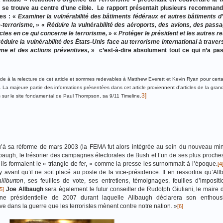
e se trouve au centre d’une cible. Le rapport présentait plusieurs recomman
les : «
Examiner la vulnérabilité des bâtiments fédéraux et autres bâtiments 
-terrorisme,
» «
Réduire la vulnérabilité des aéroports, des avions, des pass
tes en ce qui concerne le terrorisme,
» «
Protéger le président et les autres 
éduire la vulnérabilité des États-Unis face au terrorisme international à travers
isme et des actions préventives,
» c’est-à-dire absolument tout ce qui n’a pas
e à la relecture de cet article et sommes redevables à Matthew Everett et Kevin Ryan pour certa
 La majeure partie des informations présentées dans cet article proviennent d’articles de la gra
3]
és sur le site fondamental de Paul Thompson, sa 9/11 Timeline.
u’à sa réforme de mars 2003 (la FEMA fut alors intégrée au sein du nouveau min
llbaugh, le trésorier des campagnes électorales de Bush et l’un de ses plus proches
ils formaient le « triangle de fer, » comme la presse les surnommait à l’époque.
[4
avant qu’il ne soit placé au poste de la vice-présidence. Il en ressortira qu’All
lliburton
, ses feuilles de vote, ses entretiens, témoignages, feuilles d’impositi
Joe Allbaugh
sera également le futur conseiller de Rudolph Giuliani, le maire
[5]
 présidentielle de 2007 durant laquelle Allbaugh déclarera son enthou
e dans la guerre que les terroristes mènent contre notre nation. »
[6]