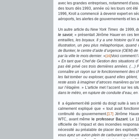
avec les grandes entreprises, notamment d'assura
des tours dès 1993, année où les tours ont été l
1996, Kroll a commencé à devenir expert en sécur
aéroports, les alertes de gouvernements et les al
Un autre article du
New York Times
de 1999, du 
le savoir
,
» présentait Jérôme Hauer en ces te
entrailles, les boyaux. Il y a une histoire qu’il
illustration, un peu plus métaphorique, quan
de Bunker, le centre d’aide d’urgence (OEM) de 
par la ville le mois dernier.
»
Voici comment l’a
[16]
«
En tant que Chef de Gestion des situations d
pas été privé ces trois dernières années.
(…) P
connaître un rayon sur le fonctionnement des ch
les fait tomber ou exploser, quand elles gèlent, 
reste assis à imaginer d’atroces manières qu’ont
sur l’étagère.
» L’article met l’accent sur les 
dans le métro, en rupture de conduite d’eau, e
Il a également été pointé du doigt suite à ses 
calmement expliqué que « tout avait fonctionné
continuité
du gouvernement.
[17]
Jérôme Hauer 
WTC, avant même
le professeur Bazant
. Le 1
officielle de l’impact et des incendies respon
nécessité au préalable de placer des explosifs 
vous ayez un avion plein de carburant qui heurte 