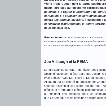
World Trade Center, dont la partie supérieur
mieux faire face au terrorisme parmi lesquel
nationale,
» «
Elargir le programme de contre
cargaisons
» «
Expulser les personnes suspec
contre une attaque terroriste,
» ou encore «
R
et l’analyse d’informations, le contre-terror
deux ans plus tard.
Remerciements
:
Nous remercions Corto pour son aid
recherches synthétisées dans les deux dernières parties.
de documents officiels répertoriés, classés et synthétis
Joe Allbaugh et la FEMA
Le directeur de la FEMA, de février 2001 jusq
Sécurité nationale), n’était autre que Joseph A
(voir photos). Avec Karl Rove et Karen Hughes, 
Allbaugh qui fut chargé de questionner Cheney 
Cheney dissimuler ses stock options pour
Ha
médicaux et tout autre élément compromettant.
au moment des attaques, pour sa campagne
que « l’Amérique reste dans une posture offensiv