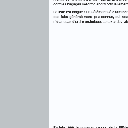
dont les bagages seront d’abord officiellemen
La liste est longue et les éléments à examine
ces faits généralement peu connus, qui no
n’étant pas d’ordre technique, ce texte devrai
En juin 1999, le nouveau rapport de la FEMA