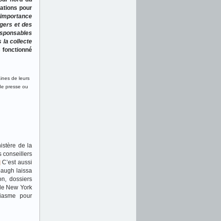
dations pour
d’importance
agers et des
responsables
 la collecte
 fonctionné
ines de leurs
nde presse ou
istère de la
 conseillers
C’est aussi
]
baugh laissa
on, dossiers
 de New York
siasme pour