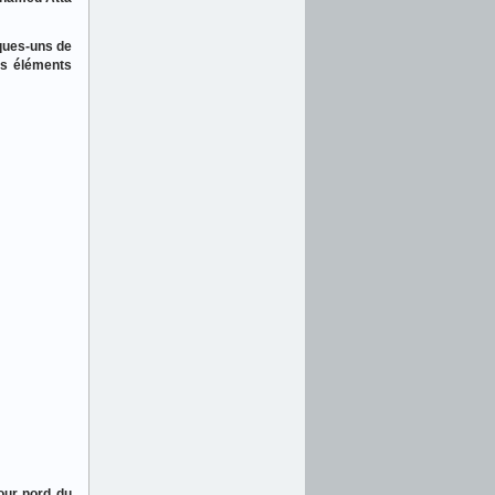
lques-uns de
es éléments
our nord du