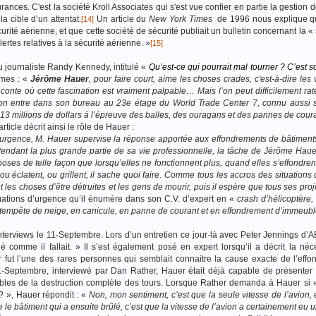
nces. C'est la société Kroll Associates qui s'est vue confier en partie la gestion d
a cible d’un attentat.
Un article du
New York Times
de 1996 nous explique qu
[14]
ité aérienne, et que cette société de sécurité publiait un bulletin concernant la «
ertes relatives à la sécurité aérienne. »
[15]
journaliste Randy Kennedy, intitulé «
Qu’est-ce qui pourrait mal tourner ? C’est 
rmes : «
Jérôme Hauer
, pour faire court, aime les choses crades, c'est-à-dire les 
 raconte où cette fascination est vraiment palpable… Mais l’on peut difficilement ra
d on entre dans son bureau au 23e étage du World Trade Center 7, connu aussi
13 millions de dollars à l’épreuve des balles, des ouragans et des pannes de cour
rticle décrit ainsi le rôle de Hauer :
’urgence, M. Hauer supervise la réponse apportée aux effondrements de bâtiments,
endant la plus grande partie de sa vie professionnelle, la tâche de Jérôme Haue
oses de telle façon que lorsqu’elles ne fonctionnent plus, quand elles s’effondre
ou éclatent, ou grillent, il sache quoi faire. Comme tous les accros des situations 
 les choses d’être détruites et les gens de mourir, puis il espère que tous ses proj
situations d’urgence qu’il énumère dans son C.V. d’expert en «
crash d’hélicoptère,
n tempête de neige, en canicule, en panne de courant et en effondrement d’immeubl
interviews le 11-Septembre. Lors d’un entretien ce jour-là avec Peter Jennings d’
 comme il fallait. » Il s’est également posé en expert lorsqu’il a décrit la néc
fut l’une des
rares personnes qui semblait connaitre la cause exacte de l’eff
1-Septembre, interviewé par Dan Rather, Hauer était déjà capable de présenter l
sables de la destruction complète des tours. Lorsque Rather demanda à Hauer si «
? », Hauer répondit : «
Non, mon sentiment, c’est que la seule vitesse de l’avion, e
le bâtiment qui a ensuite brûlé, c’est que la vitesse de l’avion a certainement eu un