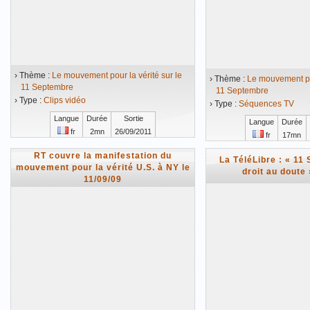
› Thème :
Le mouvement pour la vérité sur le
› Thème :
Le mouvement pou
11 Septembre
11 Septembre
› Type :
Clips vidéo
› Type :
Séquences TV
Langue
Durée
Sortie
Langue
Durée
fr
2mn
26/09/2011
fr
17mn
Vidéo mise en ligne le 05/01/2012
Vidéo mise en ligne 
RT couvre la manifestation du
La TéléLibre : « 11
mouvement pour la vérité U.S. à NY le
droit au doute 
11/09/09