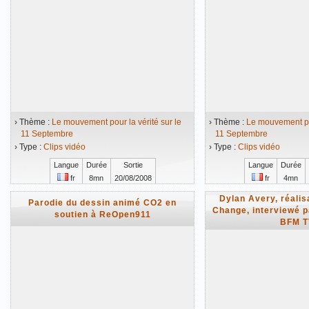
› Thème :
Le mouvement pour la vérité sur le
› Thème :
Le mouvement pou
11 Septembre
11 Septembre
› Type :
Clips vidéo
› Type :
Clips vidéo
Langue
Durée
Sortie
Langue
Durée
fr
8mn
20/08/2008
fr
4mn
Vidéo mise en ligne le 24/08/2008
Vidéo mise en ligne 
Dylan Avery, réalis
Parodie du dessin animé CO2 en
Change, interviewé p
soutien à ReOpen911
BFM T