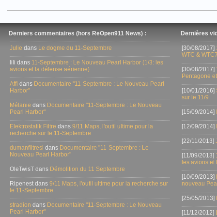
Derniers commentaires (hors ReOpen911 News) :
Dernières vid
Julie
dans
Le dogme du 11-Septembre
[30/08/2017]
WTC & WTC7
lili dans
11-Septembre : Le Nouveau Pearl Harbor (1/3: les
avions et la défense aérienne)
[30/08/2017]
Pentagone et
Affi
dans
Documentaire "11-Septembre : Le Nouveau Pearl
Harbor"
[10/01/2016]
sur le 11/9
Mélanie
dans
Documentaire "11-Septembre : Le Nouveau
Pearl Harbor"
[15/09/2014]
Elektrostatik Filtre
dans
9/11 Maps, l'outil ultime pour la
[12/09/2014]
recherche sur le 11-Septembre
[22/11/2013]
dumanfiltresi
dans
Documentaire "11-Septembre : Le
Nouveau Pearl Harbor"
[11/09/2013]
les avions et
OleTwisT dans
Démolition du 11 Septembre
[10/09/2013]
Ripenest dans
9/11 Maps, l'outil ultime pour la recherche sur
nouveau Pear
le 11-Septembre
[25/05/2013]
stradion
dans
Documentaire "11-Septembre : Le Nouveau
Pearl Harbor"
[11/12/2012]