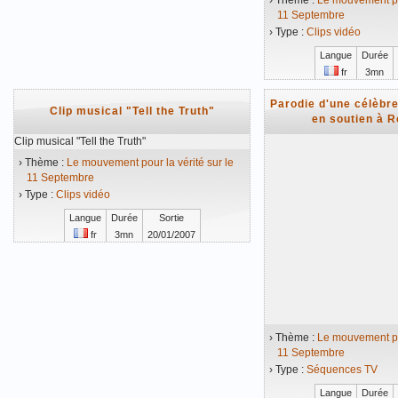
› Thème :
Le mouvement pou
11 Septembre
› Type :
Clips vidéo
Langue
Durée
fr
3mn
Vidéo mise en ligne 
Parodie d'une célèbre
Clip musical "Tell the Truth"
en soutien à 
Clip musical "Tell the Truth"
› Thème :
Le mouvement pour la vérité sur le
11 Septembre
› Type :
Clips vidéo
Langue
Durée
Sortie
fr
3mn
20/01/2007
Vidéo mise en ligne le 20/01/2007
› Thème :
Le mouvement pou
11 Septembre
› Type :
Séquences TV
Langue
Durée