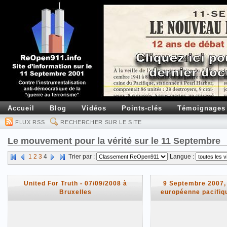
Accueil
Blog
Vidéos
Points-clés
Témoignages
FLUX RSS
RECHERCHER SUR LE SITE
Le mouvement pour la vérité sur le 11 Septembre
1
2
3
4
Trier par :
Langue :
United For Truth - 07/09/2008 à
9 Septembre 2007,
Bruxelles
européenne pacifiqu