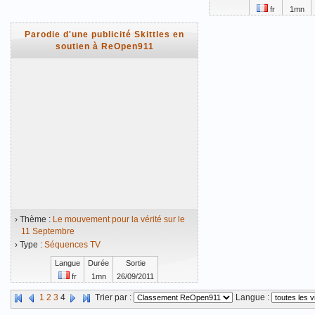
fr
1mn
Vidéo mise en ligne 
Parodie d'une publicité Skittles en
soutien à ReOpen911
› Thème :
Le mouvement pour la vérité sur le
11 Septembre
› Type :
Séquences TV
Langue
Durée
Sortie
fr
1mn
26/09/2011
Vidéo mise en ligne le 05/01/2012
1
2
3
4
Trier par :
Langue :