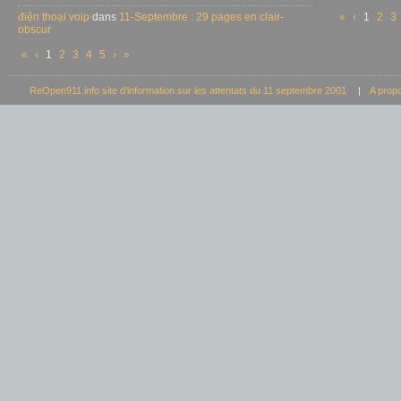
điện thoại voip
dans
11-Septembre : 29 pages en clair-
«
‹
1
2
3
obscur
«
‹
1
2
3
4
5
›
»
ReOpen911.info site d’information sur les attentats du 11 septembre 2001
|
A prop