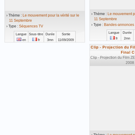
› Thème :
Le mouvement pou
› Thème :
Le mouvement pour la vérité sur le
11 Septembre
11 Septembre
› Type :
Bandes-annonces /
› Type :
Séquences TV
Langue
Durée
Langue
Sous-titre
Durée
Sortie
fr
2mn
en
fr
3mn
11/09/2009
Vidéo mise en ligne 
Vidéo mise en ligne le 27/11/2009
Clip - Projection du F
Final C
Clip - Projection du Film Z
2008